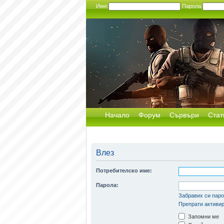
Име:
Парола:
Начало
Форум
Сървъри
Стат
Влез
Потребителско име:
Парола:
Забравих си пар
Препрати активир
Запомни ме