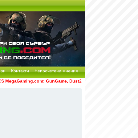
ери
Контакти
Непрочетени мнения
MegaGaming.com: GunGame, Dust2, CS:GO Remake [Multi-Mod] 