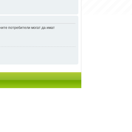
аните потребители могат да имат
итки
• Часовете са според зоната UTC + 2 часа [
DST
]