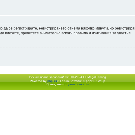
мо да се регистрирате. Регистрирането отнема няколко минути, но регистрир
а влезете, прочетете внимателно всички правила и изисквания за участие.
Всички права запазени! ©2010-2024 CSMegaGaming
Powered by
phpBB
® Forum Software © phpBB Group
Екип
•
Изтрий всички бискв
Преведено от
yarnaudov.com