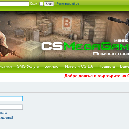
Скрит
|
Регистрирай се
истики
SMS Услуги
Банлист
Изтегли CS 1.6
Правила
Бан
Добре дошъл в сървърите на CS 
олата
ащ email