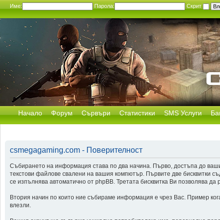
Име:
Парола:
Скрит
Начало
Форум
Сървъри
Статистики
SMS Услуги
Ба
csmegagaming.com - Поверителност
Събирането на информация става по два начина. Първо, достъпа до ваши
текстови файлове свалени на вашия компютър. Първите две бисквитки съд
се изпълнява автоматично от phpBB. Третата бисквитка Ви позволява да 
Втория начин по които ние събираме информация е чрез Вас. Пример кога
влезли.