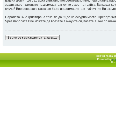
Вашия акаунт ще съдържа уникално потребителско име, персонална парол
защитава от законите на държавата в която е хостнат сайта. Всякаква др
случай Вие решавате каква ще бъде информацията в публичния Ви акаунт
Паролата Ви е криптирана така, че да бъде на сигурно място. Препоръчит
Чрез паролата Вие можете да влезете в акаунта си, пазете я. Ако по няк
Върни се към страницата за вход
Всички права 
Powered by
ph
Начало форум
Пре