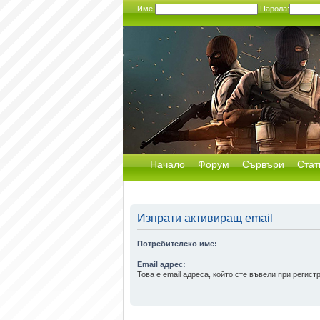
Име:
Парола:
Начало
Форум
Сървъри
Стат
Изпрати активиращ email
Потребителско име:
Email адрес:
Това е email адреса, който сте въвели при регист