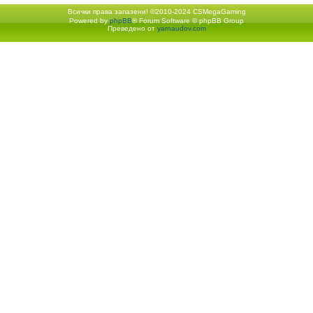
Всички права запазени! ©2010-2024 CSMegaGaming
Powered by
phpBB
® Forum Software © phpBB Group
Екип
•
Изтрий всички бискв
Преведено от
yarnaudov.com