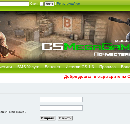
Скрит
|
Регистрирай се
истики
SMS Услуги
Банлист
Изтегли CS 1.6
Правила
Бан
Добре дошъл в сървърите на CS 
рацията на акаунт.