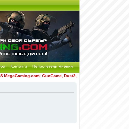
ери
Контакти
Непрочетени мнения
MegaGaming.com: GunGame, Dust2, CS:GO Remake [Multi-Mod] 