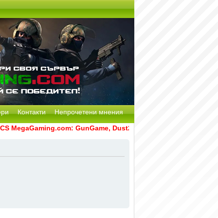
ери
Контакти
Непрочетени мнения
 MegaGaming.com: GunGame, Dust2, CS:GO Remake [Multi-Mod]