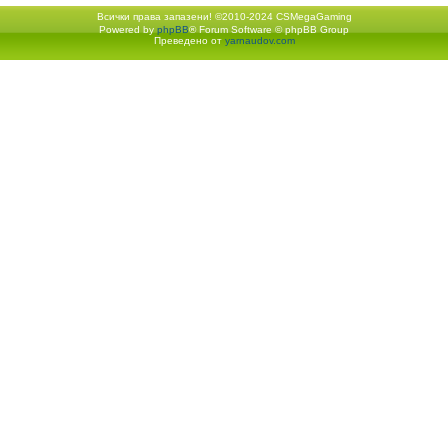
Всички права запазени! ©2010-2024 CSMegaGaming
Powered by
phpBB
® Forum Software © phpBB Group
Екип
•
Изтрий всички бискв
Преведено от
yarnaudov.com