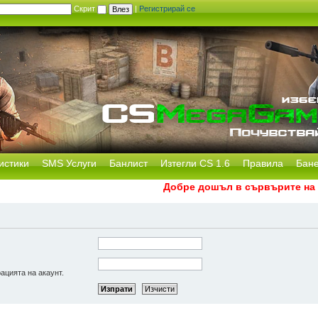
Скрит
|
Регистрирай се
истики
SMS Услуги
Банлист
Изтегли CS 1.6
Правила
Бан
Добре дошъл в сървърите на CS
рацията на акаунт.