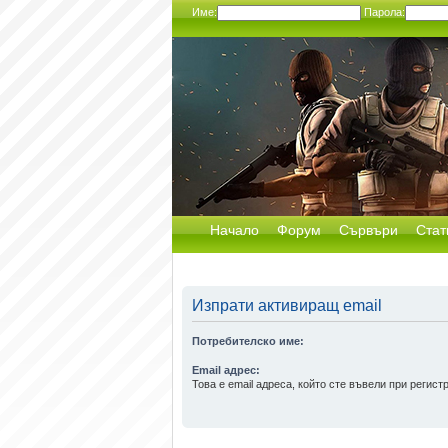
Име:
Парола:
Начало
Форум
Сървъри
Стат
Изпрати активиращ email
Потребителско име:
Email адрес:
Това е email адреса, който сте въвели при регист