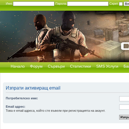
Име:
Парола:
Скрит
Начало
Форум
Сървъри
Статистики
SMS Услуги
Ба
Изпрати активиращ email
Потребителско име:
Email адрес:
Това е email адреса, който сте въвели при регистрацията на акаунт.