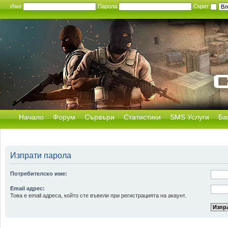
Име:
Парола:
Скрит
Начало
Форум
Сървъри
Статистики
SMS Услуги
Ба
Изпрати парола
Потребителско име:
Email адрес:
Това е email адреса, който сте въвели при регистрацията на акаунт.