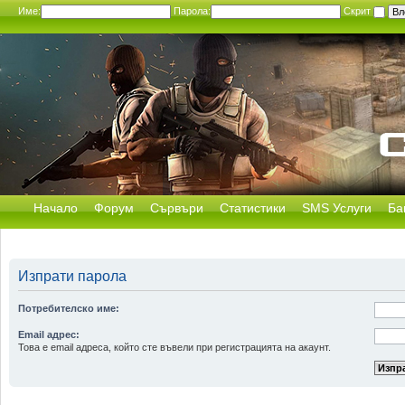
Име:
Парола:
Скрит
Начало
Форум
Сървъри
Статистики
SMS Услуги
Ба
Изпрати парола
Потребителско име:
Email адрес:
Това е email адреса, който сте въвели при регистрацията на акаунт.