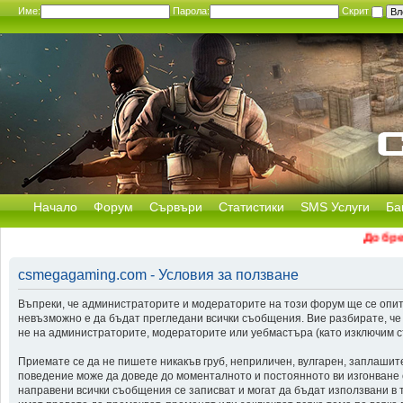
Име:
Парола:
Скрит
Начало
Форум
Сървъри
Статистики
SMS Услуги
Ба
Добре д
csmegagaming.com - Условия за ползване
Въпреки, че администраторите и модераторите на този форум ще се опит
невъзможно е да бъдат прегледани всички съобщения. Вие разбирате, че
не на администраторите, модераторите или уебмастъра (като изключим съ
Приемате се да не пишете никакъв груб, неприличен, вулгарен, заплашит
поведение може да доведе до моменталното и постоянното ви изгонване от
направени всички съобщения се записват и могат да бъдат използвани в