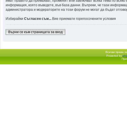
имат правото да премахват, променят или заключват всяка тема по всяко
информация, която въведете, във база данни. Въпреки, че тази информа
администратора и модераторите на този форум не могат да бъдат отговорн
Избирайки
Съгласен съм...
Вие приемате горепосочените условия
Върни се към страницата за вход
Всички права 
Powered by
ph
Начало форум
Пре