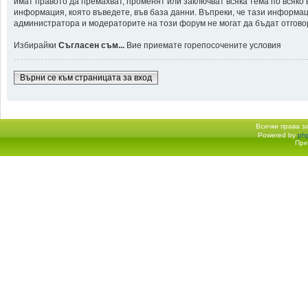
имат правото да премахват, променят или заключват всяка тема по всяко
информация, която въведете, във база данни. Въпреки, че тази информа
администратора и модераторите на този форум не могат да бъдат отговорн
Избирайки
Съгласен съм...
Вие приемате горепосочените условия
Върни се към страницата за вход
Всички права 
Powered by
ph
Начало форум
Пре