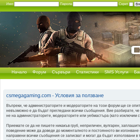
Име:
Парола:
Скрит
Начало
Форум
Сървъри
Статистики
SMS Услуги
Ба
csmegagaming.com - Условия за ползване
Въпреки, че администраторите и модераторите на този форум ще се опит
невъзможно е да бъдат прегледани всички съобщения. Вие разбирате, че
не на администраторите, модераторите или уебмастъра (като изключим съ
Приемате се да не пишете никакъв груб, неприличен, вулгарен, заплашит
поведение може да доведе до моменталното и постоянното ви изгонване от
направени всички съобщения се записват и могат да бъдат използвани в