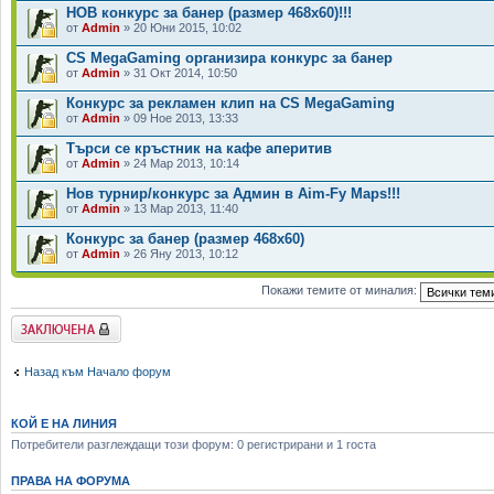
НОВ конкурс за банер (размер 468х60)!!!
от
Admin
» 20 Юни 2015, 10:02
CS MegaGaming организира конкурс за банер
от
Admin
» 31 Окт 2014, 10:50
Конкурс за рекламен клип на CS MegaGaming
от
Admin
» 09 Ное 2013, 13:33
Търси се кръстник на кафе аперитив
от
Admin
» 24 Мар 2013, 10:14
Нов турнир/конкурс за Админ в Aim-Fy Maps!!!
от
Admin
» 13 Мар 2013, 11:40
Конкурс за банер (размер 468х60)
от
Admin
» 26 Яну 2013, 10:12
Покажи темите от миналия:
Заключен форум
Назад към Начало форум
КОЙ Е НА ЛИНИЯ
Потребители разглеждащи този форум: 0 регистрирани и 1 госта
ПРАВА НА ФОРУМА