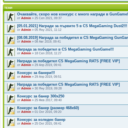
ТЕМИ
Очаквайте, скоро нов конкурс с много награди в GunGame!
от
Admin
» 25 Сеп 2021, 09:37
[05.01.2021] Награди за първите 5 в CS MegaGaming Dust2!!!
от
Admin
» 05 Яну 2021, 11:12
[08.08.2019] Награда за победител в CS MegaGaming GunGam
от
Admin
» 08 Авг 2019, 09:41
Награда за победител в CS MegaGaming GunGame!!!
от
Admin
» 18 Сеп 2018, 11:27
Награда за победител CS MegaGaming RATS [FREE VIP]
от
Admin
» 29 Апр 2019, 09:41
Конкурс за банери!!!
от
Admin
» 29 Апр 2019, 09:51
Награда за победител CS MegaGaming RATS [FREE VIP]
от
Admin
» 30 Яну 2019, 09:28
Конкурс за банер 300x250
от
Admin
» 25 Фев 2017, 09:40
Конкурс за банер (размер 468х60)
от
Admin
» 01 Окт 2016, 09:20
Конкурс за коледен банер
от
Admin
» 25 Окт 2015, 09:41