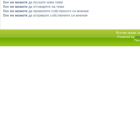
Вие
не можете
да пускате нови теми
Вие
не можете
да отговаряте на теми
Вие
не можете
да променяте собственото си мнение
Вие
не можете
да изтривате собствените си мнения
Всички права 
Powered by
ph
Начало форум
Пре