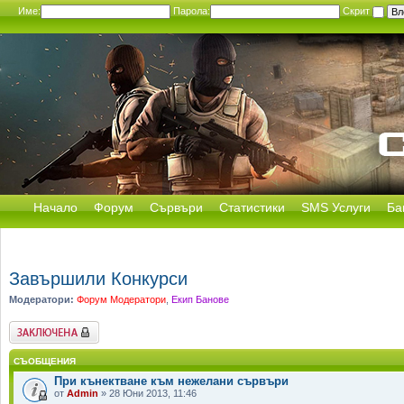
Име:
Парола:
Скрит
Начало
Форум
Сървъри
Статистики
SMS Услуги
Ба
Завършили Конкурси
Модератори:
Форум Модератори
,
Екип Банове
Заключен форум
СЪОБЩЕНИЯ
При кънектване към нежелани сървъри
от
Admin
» 28 Юни 2013, 11:46