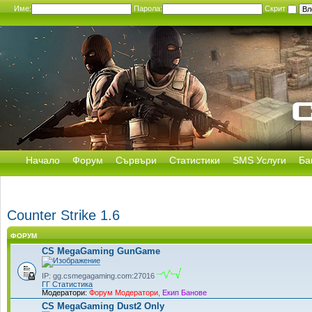
Име:
Парола:
Скрит
Начало
Форум
Сървъри
Статистики
SMS Услуги
Ба
Counter Strike 1.6
ФОРУМ
CS MegaGaming GunGame
IP: gg.csmegagaming.com:27016
ГГ Статистика
Модератори:
Форум Модератори
,
Екип Банове
CS MegaGaming Dust2 Only