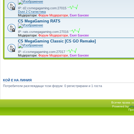
IP: d2.csmegagaming.com:27015
Dust 2 Статистика
Модератори:
Форум Модератори
,
Екип Банове
CS MegaGaming RATS
IP: rats.csmegagaming.com:27016
Модератори:
Форум Модератори
,
Екип Банове
CS MegaGaming Classic [CS GO Remake]
IP: cl.csmegagaming.com:27017
Модератори:
Форум Модератори
,
Екип Банове
КОЙ Е НА ЛИНИЯ
Потребители разглеждащи този форум: 0 регистрирани и 1 госта
Всички права 
Powered by
ph
Начало форум
Пре