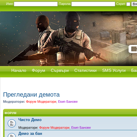
Име:
Парола:
Скрит
Начало
Форум
Сървъри
Статистики
SMS Услуги
Ба
Прегледани демота
Модератори:
Форум Модератори
,
Екип Банове
ФОРУМ
Чисто Демо
Модератори:
Форум Модератори
,
Екип Банове
Демо за бан