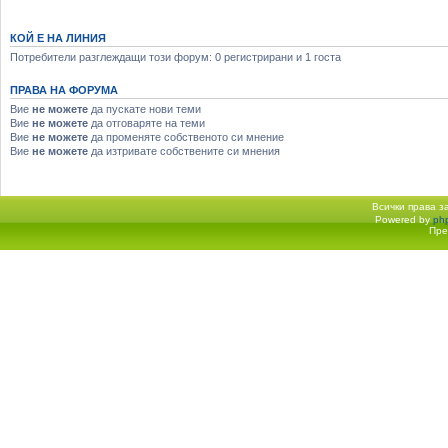
КОЙ Е НА ЛИНИЯ
Потребители разглеждащи този форум: 0 регистрирани и 1 госта
ПРАВА НА ФОРУМА
Вие
не можете
да пускате нови теми
Вие
не можете
да отговаряте на теми
Вие
не можете
да променяте собственото си мнение
Вие
не можете
да изтривате собствените си мнения
Всички права 
Powered by
ph
Начало форум
Пре