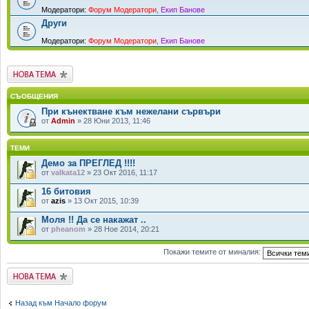
Модератори:
Форум Модератори
,
Екип Банове
Други
Модератори:
Форум Модератори
,
Екип Банове
Публикувай нова
тема
СЪОБЩЕНИЯ
При кънектване към нежелани сървъри
от
Admin
» 28 Юни 2013, 11:46
ТЕМИ
Демо за ПРЕГЛЕД !!!!
от
valkata12
» 23 Окт 2016, 11:17
16 битовия
от
azis
» 13 Окт 2015, 10:39
Моля !! Да се накажат ..
от
pheanom
» 28 Ное 2014, 20:21
Покажи темите от миналия:
Публикувай нова
тема
Назад към Начало форум