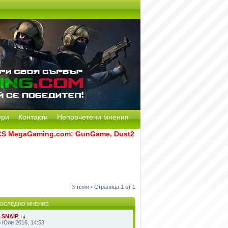
ери
Контакти
Непрочетени мнения
MegaGaming.com: GunGame, Dust2, CS:GO Remake [Multi-Mod] 
3 теми • Страница
1
от
1
ОСЛЕДНО МНЕНИЕ
т
SNAIP
8 Юли 2016, 14:53