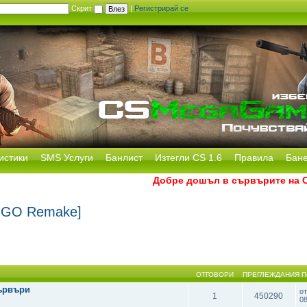
Скрит
|
Регистрирай се
истики
SMS Услуги
Банлист
Изтегли CS 1.6
Правила
Бан
Добре дошъл в сървърите на CS 
S GO Remake]
ОТГОВОРИ
ПРЕГЛЕЖДАНИЯ
П
ървъри
о
1
450290
0