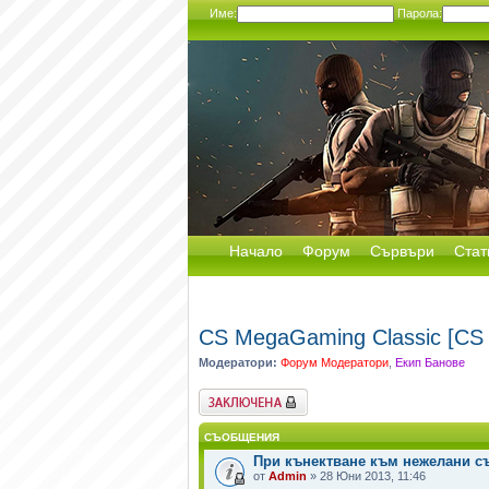
Име:
Парола:
Начало
Форум
Сървъри
Стат
CS MegaGaming Classic [C
Модератори:
Форум Модератори
,
Екип Банове
Заключен форум
СЪОБЩЕНИЯ
При кънектване към нежелани с
от
Admin
» 28 Юни 2013, 11:46