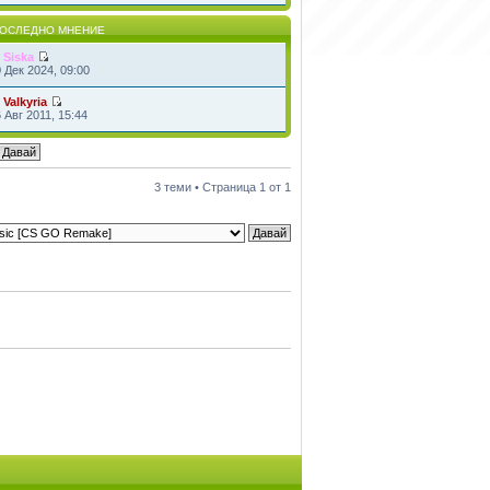
ОСЛЕДНО МНЕНИЕ
т
Siska
 Дек 2024, 09:00
т
Valkyria
 Авг 2011, 15:44
3 теми • Страница
1
от
1
итки
• Часовете са според зоната UTC + 2 часа [
DST
]