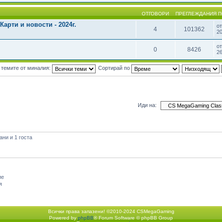
ОТГОВОРИ
ПРЕГЛЕЖДАНИЯ
П
арти и новости - 2024г.
о
4
101362
20
о
0
8426
26
 темите от миналия:
Сортирай по
Иди на:
ни и 1 госта
ие
я
Всички права запазени! ©2010-2024 CSMegaGaming
Powered by
phpBB
® Forum Software © phpBB Group
Екип
•
Изтрий всички бискв