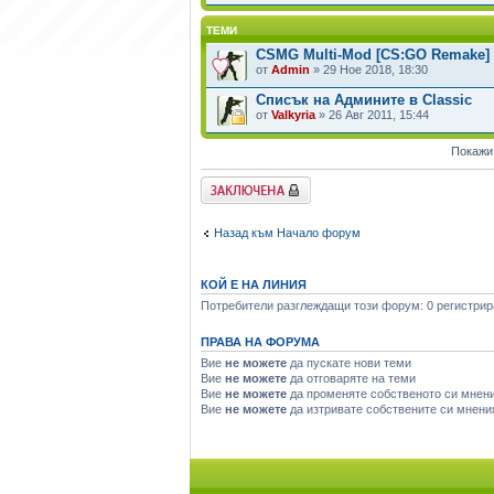
ТЕМИ
CSMG Multi-Mod [CS:GO Remake] К
от
Admin
» 29 Ное 2018, 18:30
Списък на Админите в Classic
от
Valkyria
» 26 Авг 2011, 15:44
Покажи
Заключен форум
Назад към Начало форум
КОЙ Е НА ЛИНИЯ
Потребители разглеждащи този форум: 0 регистрира
ПРАВА НА ФОРУМА
Вие
не можете
да пускате нови теми
Вие
не можете
да отговаряте на теми
Вие
не можете
да променяте собственото си мнен
Вие
не можете
да изтривате собствените си мнени
Начало форум