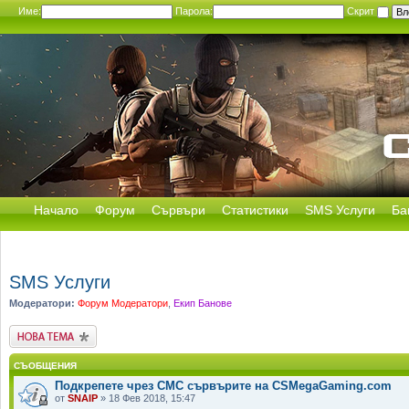
Име:
Парола:
Скрит
Начало
Форум
Сървъри
Статистики
SMS Услуги
Ба
SMS Услуги
Модератори:
Форум Модератори
,
Екип Банове
Публикувай нова
тема
СЪОБЩЕНИЯ
Подкрепете чрез СМС сървърите на CSMegaGaming.com
от
SNAIP
» 18 Фев 2018, 15:47