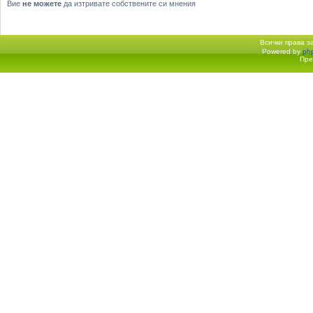
Вие
не можете
да изтривате собствените си мнения
Всички права 
Powered by
ph
Начало форум
Пре