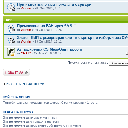
При кънектване към нежелани сървъри
от
Admin
» 28 Юни 2013, 11:46
ТЕМИ
Премахване на БАН чрез SMS!!!
от
Admin
» 29 Сеп 2014, 12:28
Златен ВИП с резервиран слот в сървър по избор, чрез СМС
от
Admin
» 29 Сеп 2014, 12:12
Аз подкрепих CS MegaGaming.com
от
SNAIP
» 22 Фев 2018, 20:07
Покажи темите от миналия:
Публикувай нова
тема
Назад към Начало форум
КОЙ Е НА ЛИНИЯ
Потребители разглеждащи този форум: 0 регистрирани и 1 госта
ПРАВА НА ФОРУМА
Вие
не можете
да пускате нови теми
Вие
не можете
да отговаряте на теми
Вие
не можете
да променяте собственото си мнение