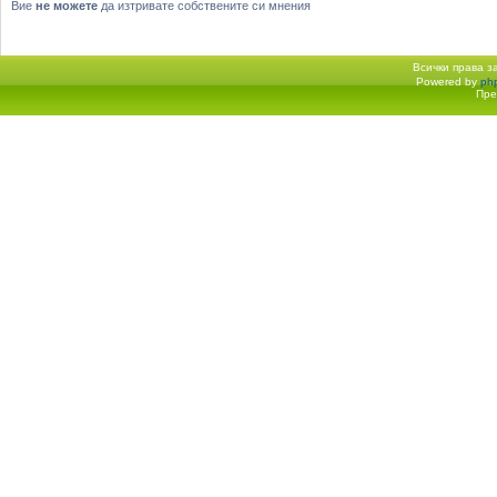
Вие
не можете
да изтривате собствените си мнения
Всички права 
Powered by
ph
Начало форум
Пре