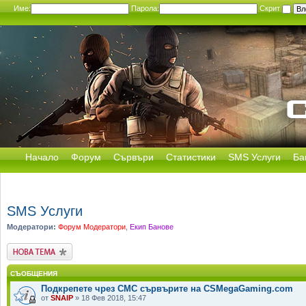
Име:
Парола:
Скрит
Начало
Форум
Сървъри
Статистики
SMS Услуги
Ба
SMS Услуги
Модератори:
Форум Модератори
,
Екип Банове
Публикувай нова
тема
СЪОБЩЕНИЯ
Подкрепете чрез СМС сървърите на CSMegaGaming.com
от
SNAIP
» 18 Фев 2018, 15:47