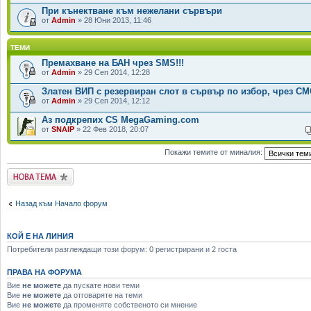
При кънектване към нежелани сървъри
от
Admin
» 28 Юни 2013, 11:46
ТЕМИ
Премахване на БАН чрез SMS!!!
от
Admin
» 29 Сеп 2014, 12:28
Златен ВИП с резервиран слот в сървър по избор, чрез СМС
от
Admin
» 29 Сеп 2014, 12:12
Аз подкрепих CS MegaGaming.com
от
SNAIP
» 22 Фев 2018, 20:07
Покажи темите от миналия:
Публикувай нова
тема
Назад към Начало форум
КОЙ Е НА ЛИНИЯ
Потребители разглеждащи този форум: 0 регистрирани и 2 госта
ПРАВА НА ФОРУМА
Вие
не можете
да пускате нови теми
Вие
не можете
да отговаряте на теми
Вие
не можете
да променяте собственото си мнение