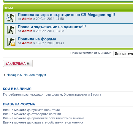
ТЕМИ
Правила за игра в сървърите на CS Megagaming!!!
от
Admin
» 29 Сеп 2014, 11:50
Права и задължение на админите!!!
от
Admin
» 29 Сеп 2014, 13:08
Правила на форума
от
Admin
» 15 Сеп 2010, 09:41
Покажи темите от миналия:
Заключен форум
Назад към Начало форум
КОЙ Е НА ЛИНИЯ
Потребители разглеждащи този форум: 0 регистрирани и 1 госта
ПРАВА НА ФОРУМА
Вие
не можете
да пускате нови теми
Вие
не можете
да отговаряте на теми
Вие
не можете
да променяте собственото си мнение
Вие
не можете
да изтривате собствените си мнения