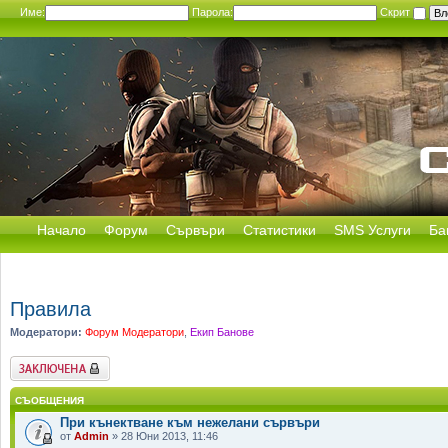
Име:
Парола:
Скрит
Начало
Форум
Сървъри
Статистики
SMS Услуги
Ба
Правила
Модератори:
Форум Модератори
,
Екип Банове
Заключен форум
СЪОБЩЕНИЯ
При кънектване към нежелани сървъри
от
Admin
» 28 Юни 2013, 11:46