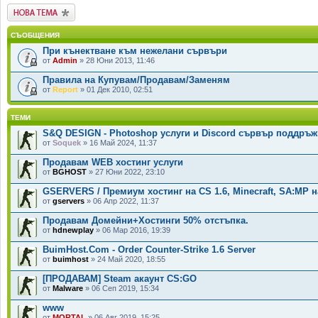
Публикувай нова
тема
СЪОБЩЕНИЯ
При кънектване към нежелани сървъри
от
Admin
» 28 Юни 2013, 11:46
Правила на Купувам/Продавам/Заменям
от
Report
» 01 Дек 2010, 02:51
ТЕМИ
S&Q DESIGN - Photoshop услуги и Discord сървър поддръж
от
Soquek
» 16 Май 2024, 11:37
Продавам WEB хостинг услуги
от
BGHOST
» 27 Юни 2022, 23:10
GSERVERS / Премиум хостинг на CS 1.6, Minecraft, SA:MP н
от
gservers
» 06 Апр 2022, 11:37
Продавам Домейни+Хостинги 50% отстъпка.
от
hdnewplay
» 06 Мар 2016, 19:39
BuimHost.Com - Order Counter-Strike 1.6 Server
от
buimhost
» 24 Май 2020, 18:55
[ПРОДАВАМ] Steam акаунт CS:GO
от
Malware
» 06 Сеп 2019, 15:34
www
от
MORTAL
» 06 Авг 2019, 15:25