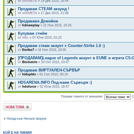
от
shEMETA
» 19 Дек 2015, 18:44
Продавам СТЕАМ акаунд !
от
shEMETA
» 17 Дек 2015, 21:08
Продаваме Домейни
от
hdnewplay
» 21 Ное 2015, 19:25
Купувам стийм
от
r0ki.
» 07 Юли 2015, 01:22
Продавам стеам акаунт с Counter-Strike 1.6 :)
от
Enriko7
» 16 Ное 2015, 18:35
[ПРОДАВАМ]League of Legends акаунт в EUNE и играта CS:
от
Biometrix
» 10 Окт 2015, 23:47
Продавам ВИРТУАЛЕН-СЪРВЪР
от
hldspldv
» 01 Сеп 2015, 00:10
HDSARENA.INFO Под-наем Сървъри :)
от
hdsforce
» 02 Юли 2015, 18:47
Покажи темите от миналия:
С
Публикувай нова
тема
Назад към Начало форум
КОЙ Е НА ЛИНИЯ