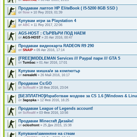
Продавам лаптоп HP EliteBook ( I5-5200 8GB SSD )
от
flow
» 10 Яну 2019, 01:39
Купувам игри за Playstation 4
от
ABC
» 11 Яну 2017, 22:06
AGS-HOST : СЪРВЪРИ ПОД НАЕМ
от
AGS-HOST
» 20 Авг 2016, 00:47
Продавам видеокарта RADEON R9 290
от
SNAIP
» 09 Авг 2016, 17:14
[FREE]MIDDLEMAN Services /// Paypal пари /// GTA 5
от
Tumbac
» 01 Авг 2016, 17:01
Купувам мишка/и за компютър
от
nerealeN
» 26 Май 2016, 16:17
Продавам Cs:GO
от
ScReaM
» 18 Фев 2016, 23:04
[БЕЗПЛАТНО]Изработвам модове за CS 1.6 [Windows & Linu
от
3agopka
» 12 Фев 2016, 16:25
Продавам League of Legends account!
от
ScReaM
» 03 Фев 2016, 10:56
Продавам Minecraft Дизайн!
от
oclosfront
» 25 Дек 2015, 15:38
Купуване/заменяне на стеам