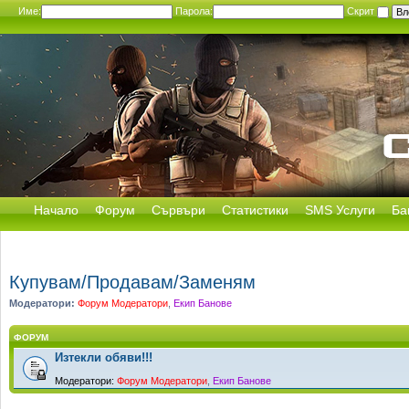
Име:
Парола:
Скрит
Начало
Форум
Сървъри
Статистики
SMS Услуги
Ба
Купувам/Продавам/Заменям
Модератори:
Форум Модератори
,
Екип Банове
ФОРУМ
Изтекли обяви!!!
Модератори:
Форум Модератори
,
Екип Банове