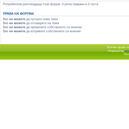
Потребители разглеждащи този форум: 0 регистрирани и 2 госта
ПРАВА НА ФОРУМА
Вие
не можете
да пускате нови теми
Вие
не можете
да отговаряте на теми
Вие
не можете
да променяте собственото си мнение
Вие
не можете
да изтривате собствените си мнения
Всички права 
Powered by
ph
Начало форум
Пре