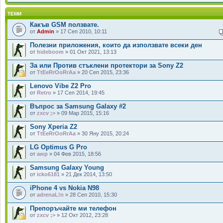
ТЕМИ
Какъв GSM ползвате.
от
Admin
» 17 Сеп 2010, 10:11
Полезни приложения, които да използвате всеки ден
от
hideboom
» 01 Окт 2021, 13:13
За или Против стъклени протектори за Sony Z2
от
TtEeRrOoRrAa
» 20 Сеп 2015, 23:36
Lenovo Vibe Z2 Pro
от
Retro
» 17 Сеп 2014, 19:45
Въпрос за Samsung Galaxy #2
от
zxcv ;>
» 09 Мар 2015, 15:16
Sony Xperia Z2
от
TtEeRrOoRrAa
» 30 Яну 2015, 20:24
LG Optimus G Pro
от
awp
» 04 Фев 2015, 18:56
Samsung Galaxy Young
от
icko6181
» 21 Дек 2014, 13:50
iPhone 4 vs Nokia N98
от
adrenaL!n
» 28 Сеп 2010, 15:30
Препоръчайте ми телефон
от
zxcv ;>
» 12 Окт 2012, 23:28