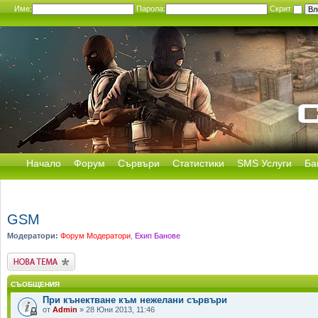
Име:
Парола:
Скрит
Начало
Форум
Сървъри
Статистики
SMS Услуги
Ба
GSM
Модератори:
Форум Модератори
,
Екип Банове
Публикувай нова
тема
СЪОБЩЕНИЯ
При кънектване към нежелани сървъри
от
Admin
» 28 Юни 2013, 11:46