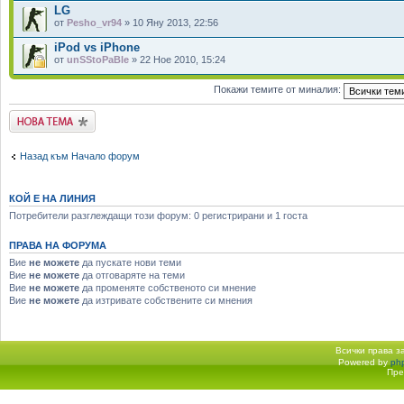
LG
от
Pesho_vr94
» 10 Яну 2013, 22:56
iPod vs iPhone
от
unSStoPaBle
» 22 Ное 2010, 15:24
Покажи темите от миналия:
Публикувай нова
тема
Назад към Начало форум
КОЙ Е НА ЛИНИЯ
Потребители разглеждащи този форум: 0 регистрирани и 1 госта
ПРАВА НА ФОРУМА
Вие
не можете
да пускате нови теми
Вие
не можете
да отговаряте на теми
Вие
не можете
да променяте собственото си мнение
Вие
не можете
да изтривате собствените си мнения
Всички права 
Powered by
ph
Начало форум
Пре