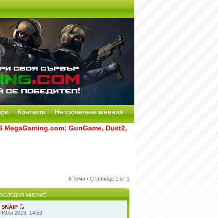
ери
Контакти
Непрочетени мнения
egaGaming.com: GunGame, Dust2, CS:GO Remake [Multi-Mod] и
6 теми • Страница
1
от
1
ОСЛЕДНО МНЕНИЕ
т
SNAIP
8 Юли 2016, 14:53