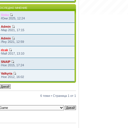
ОСЛЕДНО МНЕНИЕ
т
Siska
6 Юни 2025, 12:24
т
Admin
 Мар 2021, 17:15
т
Admin
 Яну 2021, 12:59
т
dzak
 Май 2017, 13:10
т
SNAIP
 Ное 2015, 17:24
т
Valkyria
 Ное 2012, 16:02
6 теми • Страница
1
от
1