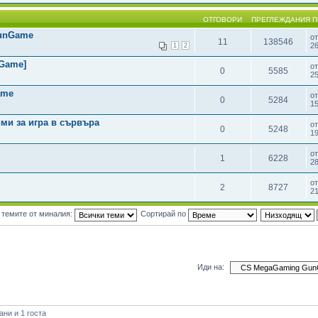
ОТГОВОРИ
ПРЕГЛЕЖДАНИЯ
П
GunGame
о
11
138546
2
1
2
Game]
о
0
5585
25
ame
о
0
5284
15
ими за игра в сървъра
о
0
5248
19
о
1
6228
28
о
2
8727
21
 темите от миналия:
Сортирай по
Иди на:
ни и 1 госта