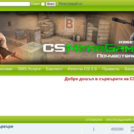
Скрит
|
Регистрирай се
истики
SMS Услуги
Банлист
Изтегли CS 1.6
Правила
Бан
Добре дошъл в сървърите на CS M
ОТГОВОРИ
ПРЕГЛЕЖДАНИЯ
П
ървъри
о
1
450280
0