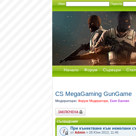
Име:
Парола:
Начало
Форум
Сървъри
Стат
CS MegaGaming GunGame
Модератори:
Форум Модератори
,
Екип Банове
Заключен форум
СЪОБЩЕНИЯ
При кънектване към нежелани с
от
Admin
» 28 Юни 2013, 11:46