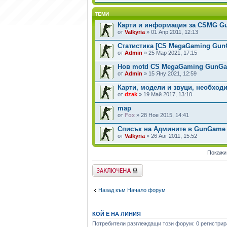
ТЕМИ
Карти и информация за CSMG 
от
Valkyria
» 01 Апр 2011, 12:13
Статистика [CS MegaGaming Gun
от
Admin
» 25 Мар 2021, 17:15
Нов motd CS MegaGaming GunG
от
Admin
» 15 Яну 2021, 12:59
Карти, модели и звуци, необход
от
dzak
» 19 Май 2017, 13:10
map
от
Fox
» 28 Ное 2015, 14:41
Списък на Админите в GunGame
от
Valkyria
» 26 Авг 2011, 15:52
Покажи
Заключен форум
Назад към Начало форум
КОЙ Е НА ЛИНИЯ
Потребители разглеждащи този форум: 0 регистрира