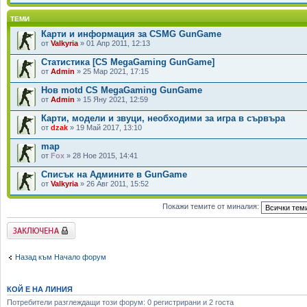
ТЕМИ
Карти и информация за CSMG GunGame
от
Valkyria
» 01 Апр 2011, 12:13
Статистика [CS MegaGaming GunGame]
от
Admin
» 25 Мар 2021, 17:15
Нов motd CS MegaGaming GunGame
от
Admin
» 15 Яну 2021, 12:59
Карти, модели и звуци, необходими за игра в сървъра
от
dzak
» 19 Май 2017, 13:10
map
от
Fox
» 28 Ное 2015, 14:41
Списък на Админите в GunGame
от
Valkyria
» 26 Авг 2011, 15:52
Покажи темите от миналия:
Заключен форум
Назад към Начало форум
КОЙ Е НА ЛИНИЯ
Потребители разглеждащи този форум: 0 регистрирани и 2 госта