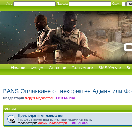
Име:
Парола:
Скрит
Начало
Форум
Сървъри
Статистики
SMS Услуги
Ба
BANS:Оплакване от некоректен Админ или Ф
Модератори:
Форум Модератори
,
Екип Банове
ФОРУМ
Прегледани оплаквания
Тук ще се поместват всички прегледани сигнали.
Модератори:
Форум Модератори
,
Екип Банове