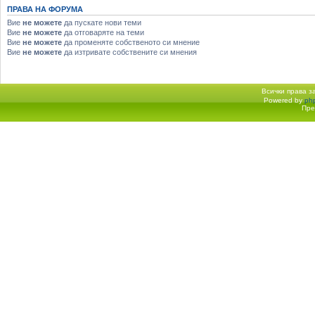
ПРАВА НА ФОРУМА
Вие
не можете
да пускате нови теми
Вие
не можете
да отговаряте на теми
Вие
не можете
да променяте собственото си мнение
Вие
не можете
да изтривате собствените си мнения
Всички права 
Powered by
ph
Начало форум
Пре