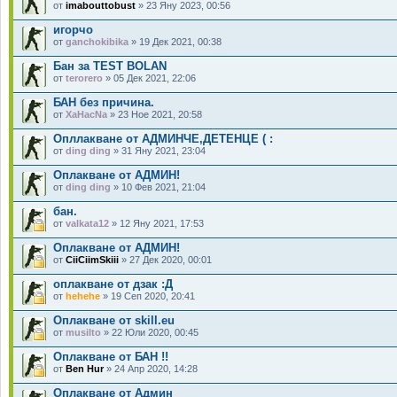
от
imabouttobust
» 23 Яну 2023, 00:56
игорчо
от
ganchokibika
» 19 Дек 2021, 00:38
Бан за TEST BOLAN
от
terorero
» 05 Дек 2021, 22:06
БАН без причина.
от
XaHacNa
» 23 Ное 2021, 20:58
Опллакване от АДМИНЧЕ,ДЕТЕНЦЕ ( :
от
ding ding
» 31 Яну 2021, 23:04
Оплакване от АДМИН!
от
ding ding
» 10 Фев 2021, 21:04
бан.
от
valkata12
» 12 Яну 2021, 17:53
Оплакване от АДМИН!
от
CiiCiimSkiii
» 27 Дек 2020, 00:01
оплакване от дзак :Д
от
hehehe
» 19 Сеп 2020, 20:41
Оплакване от skill.eu
от
musilto
» 22 Юли 2020, 00:45
Оплакване от БАН !!
от
Ben Hur
» 24 Апр 2020, 14:28
Оплакване от Админ