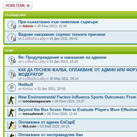
Публикувай нова
тема
СЪОБЩЕНИЯ
При кънектване към нежелани сървъри
от
Admin
» 28 Юни 2013, 11:46
Видове наказания спрямо техните причини
от
LoShaTa LaDy
» 19 Дек 2011, 09:41
ТЕМИ
Re: Предупреждения и наказания на админи
от
LoShaTa LaDy
» 01 Дек 2012, 19:25
КАК ДА ПУСНЕМ ЖАЛБА, ОПЛАКВАНЕ ОТ АДМИН ИЛИ ФОР
МОДЕРАТОР
от
LoShaTa LaDy
» 30 Мар 2011, 08:14
Redbull
от
KoKaL
» 31 Авг 2021, 20:50
How Environmental Factors Influence Sports Outcomes: From
от
totodamagescam
» 06 Юни 2026, 13:37
Beyond the Box Score: How to Evaluate Players More Effective
от
totosafereult
» 06 Юни 2026, 12:40
Оплакване от админ EsCapE
от
McLovin
» 03 Май 2023, 00:26
Оплакване от несправедлив бан