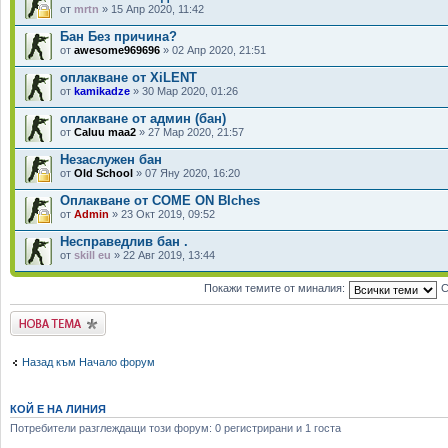
от
mrtn
» 15 Апр 2020, 11:42
Бан Без причина?
от
awesome969696
» 02 Апр 2020, 21:51
оплакване от XiLENT
от
kamikadze
» 30 Мар 2020, 01:26
оплакване от админ (бан)
от
Caluu maa2
» 27 Мар 2020, 21:57
Незаслужен бан
от
Old School
» 07 Яну 2020, 16:20
Оплакване от COME ON BIches
от
Admin
» 23 Окт 2019, 09:52
Несправедлив бан .
от
skill eu
» 22 Авг 2019, 13:44
Покажи темите от миналия:
С
Публикувай нова
тема
Назад към Начало форум
КОЙ Е НА ЛИНИЯ
Потребители разглеждащи този форум: 0 регистрирани и 1 госта