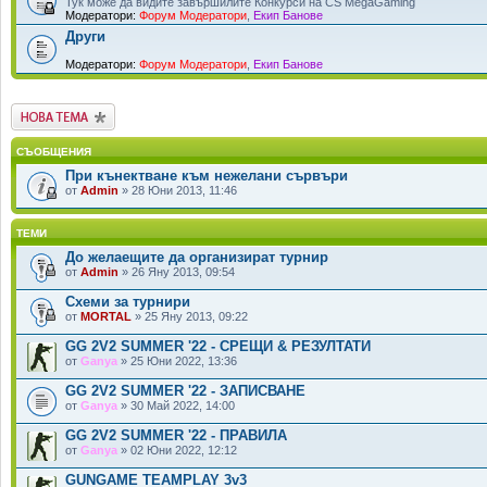
Тук може да видите завършилите Конкурси на CS MegaGaming
Модератори:
Форум Модератори
,
Екип Банове
Други
Модератори:
Форум Модератори
,
Екип Банове
Публикувай нова
тема
СЪОБЩЕНИЯ
При кънектване към нежелани сървъри
от
Admin
» 28 Юни 2013, 11:46
ТЕМИ
До желаещите да организират турнир
от
Admin
» 26 Яну 2013, 09:54
Схеми за турнири
от
MORTAL
» 25 Яну 2013, 09:22
GG 2V2 SUMMER '22 - СРЕЩИ & РЕЗУЛТАТИ
от
Ganya
» 25 Юни 2022, 13:36
GG 2V2 SUMMER '22 - ЗАПИСВАНЕ
от
Ganya
» 30 Май 2022, 14:00
GG 2V2 SUMMER '22 - ПРАВИЛА
от
Ganya
» 02 Юни 2022, 12:12
GUNGAME TEAMPLAY 3v3