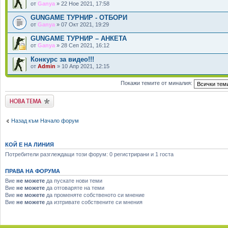
от
Ganya
» 22 Ное 2021, 17:58
GUNGAME ТУРНИР - ОТБОРИ
от
Ganya
» 07 Окт 2021, 19:29
GUNGAME ТУРНИР – АНКЕТА
от
Ganya
» 28 Сеп 2021, 16:12
Конкурс за видео!!!
от
Admin
» 10 Апр 2021, 12:15
Покажи темите от миналия:
Публикувай нова
тема
Назад към Начало форум
КОЙ Е НА ЛИНИЯ
Потребители разглеждащи този форум: 0 регистрирани и 1 госта
ПРАВА НА ФОРУМА
Вие
не можете
да пускате нови теми
Вие
не можете
да отговаряте на теми
Вие
не можете
да променяте собственото си мнение
Вие
не можете
да изтривате собствените си мнения