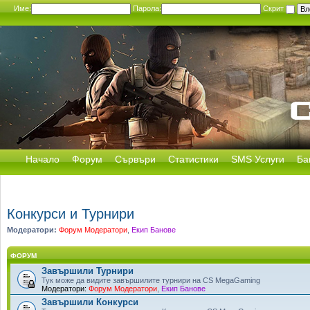
Име:
Парола:
Скрит
Начало
Форум
Сървъри
Статистики
SMS Услуги
Ба
Конкурси и Турнири
Модератори:
Форум Модератори
,
Екип Банове
ФОРУМ
Завършили Турнири
Тук може да видите завършилите турнири на CS MegaGaming
Модератори:
Форум Модератори
,
Екип Банове
Завършили Конкурси