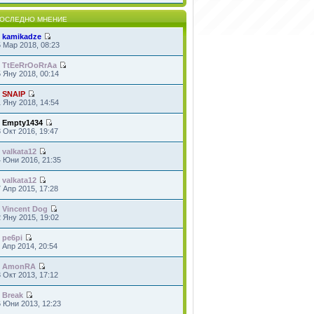
ОСЛЕДНО МНЕНИЕ
т
kamikadze
 Мар 2018, 08:23
т
TtEeRrOoRrAa
 Яну 2018, 00:14
т
SNAIP
 Яну 2018, 14:54
т
Empty1434
 Окт 2016, 19:47
т
valkata12
4 Юни 2016, 21:35
т
valkata12
 Апр 2015, 17:28
т
Vincent Dog
 Яну 2015, 19:02
т
pe6pi
 Апр 2014, 20:54
т
AmonRA
 Окт 2013, 17:12
т
Break
6 Юни 2013, 12:23