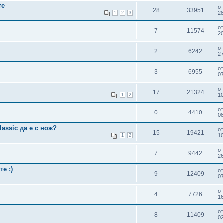
те
о
28
33951
28
1
2
3
о
7
11574
20
о
2
6242
27
о
3
6955
07
о
17
21324
10
1
2
о
0
4410
08
assic да е с нож?
о
15
19421
1
1
2
о
7
9442
26
е :)
о
9
12409
07
о
4
7726
16
о
8
11409
02