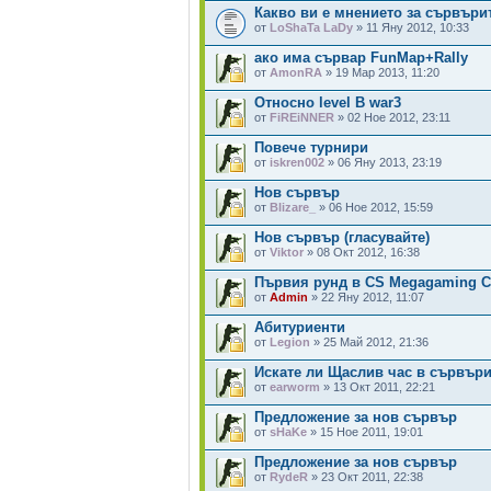
Какво ви е мнението за сървъри
от
LoShaTa LaDy
» 11 Яну 2012, 10:33
ако има сървар FunMap+Rally
от
AmonRA
» 19 Мар 2013, 11:20
Относно level В war3
от
FiREiNNER
» 02 Ное 2012, 23:11
Повече турнири
от
iskren002
» 06 Яну 2013, 23:19
Нов сървър
от
Blizare_
» 06 Ное 2012, 15:59
Нов сървър (гласувайте)
от
Viktor
» 08 Окт 2012, 16:38
Първия рунд в CS Megagaming Cl
от
Admin
» 22 Яну 2012, 11:07
Абитуриенти
от
Legion
» 25 Май 2012, 21:36
Искате ли Щаслив час в сървърит
от
earworm
» 13 Окт 2011, 22:21
Предложение за нов сървър
от
sHaKe
» 15 Ное 2011, 19:01
Предложение за нов сървър
от
RydeR
» 23 Окт 2011, 22:38