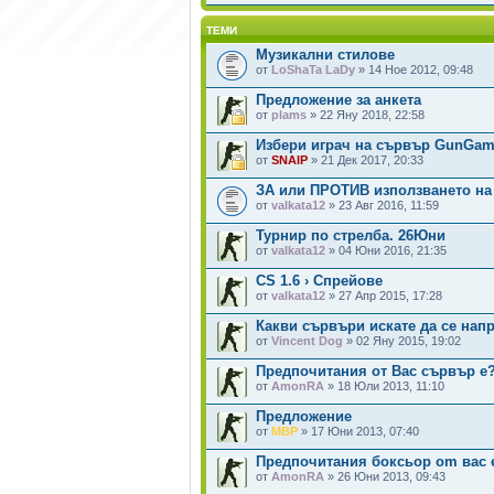
ТЕМИ
Музикални стилове
от
LoShaTa LaDy
» 14 Ное 2012, 09:48
Предложение за анкета
от
plams
» 22 Яну 2018, 22:58
Избери играч на сървър GunGame
от
SNAIP
» 21 Дек 2017, 20:33
ЗА или ПРОТИВ използването на
от
valkata12
» 23 Авг 2016, 11:59
Турнир по стрелба. 26Юни
от
valkata12
» 04 Юни 2016, 21:35
CS 1.6 › Спрейове
от
valkata12
» 27 Апр 2015, 17:28
Какви сървъри искате да се нап
от
Vincent Dog
» 02 Яну 2015, 19:02
Предпочитания от Вас сървър e
от
AmonRA
» 18 Юли 2013, 11:10
Предложение
от
MBP
» 17 Юни 2013, 07:40
Предпочитания боксьор om вас 
от
AmonRA
» 26 Юни 2013, 09:43