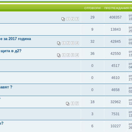
ОТГОВОРИ
ПРЕГЛЕЖДАНИЯ
П
о
29
408357
15
1
2
3
о
9
13843
25
 за 2017 година
о
32
42845
01
1
2
3
4
 щита в д2?
о
36
42550
13
1
2
3
4
о
0
4517
0
о
0
4610
27
равят ?
о
0
4658
02
?
о
18
32962
11
1
2
о
3
7531
13
e?
о
6
10227
2