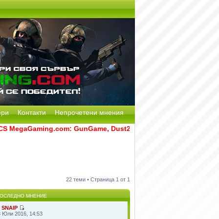
ери
Контакти
Непрочетени мнения
MegaGaming.com: GunGame, Dust2, CS:GO Remake [Multi-Mod] 
22 теми • Страница
1
от
1
ОСЛЕДНО МНЕНИЕ
т
SNAIP
8 Юли 2016, 14:53