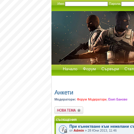
Име:
Парола:
Начало
Форум
Сървъри
Стат
Анкети
Модератори:
Форум Модератори
,
Екип Банове
Публикувай нова
тема
СЪОБЩЕНИЯ
При кънектване към нежелани с
от
Admin
» 28 Юни 2013, 11:46