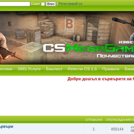
Скрит
|
Регистрирай се
истики
SMS Услуги
Банлист
Изтегли CS 1.6
Правила
Бан
Добре дошъл в сървърите на CS 
ОТГОВОРИ
ПРЕГЛЕЖДАНИЯ
П
ървъри
о
1
450144
0