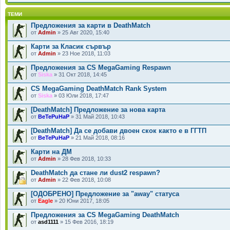
ТЕМИ
Предложения за карти в DeathMatch
от
Admin
» 25 Авг 2020, 15:40
Карти за Класик сървър
от
Admin
» 23 Ное 2018, 11:03
Предложения за CS MegaGaming Respawn
от
Siska
» 31 Окт 2018, 14:45
CS MegaGaming DeathMatch Rank System
от
Siska
» 03 Юли 2018, 17:47
[DeathMatch] Предложение за нова карта
от
BeTePuHaP
» 31 Май 2018, 10:43
[DeathMatch] Да се добави двоен скок както е в ГГТП
от
BeTePuHaP
» 21 Май 2018, 08:16
Карти на ДМ
от
Admin
» 28 Фев 2018, 10:33
DeathMatch да стане ли dust2 respawn?
от
Admin
» 22 Фев 2018, 10:08
[ОДОБРЕНО] Предложение за "away" статуса
от
Eagle
» 20 Юни 2017, 18:05
Предложения за CS MegaGaming DeathMatch
от
asd1111
» 15 Фев 2016, 18:19