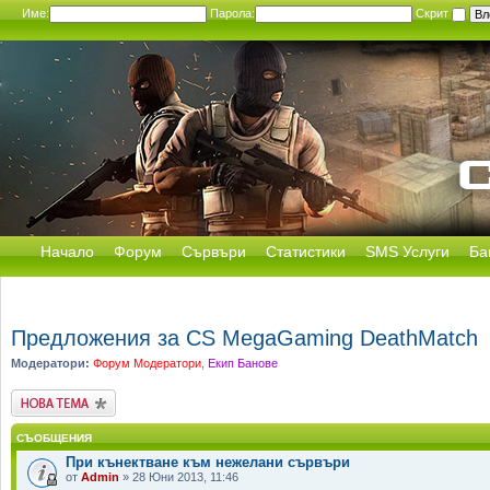
Име:
Парола:
Скрит
Начало
Форум
Сървъри
Статистики
SMS Услуги
Ба
Предложения за CS MegaGaming DeathMatch
Модератори:
Форум Модератори
,
Екип Банове
Публикувай нова
тема
СЪОБЩЕНИЯ
При кънектване към нежелани сървъри
от
Admin
» 28 Юни 2013, 11:46