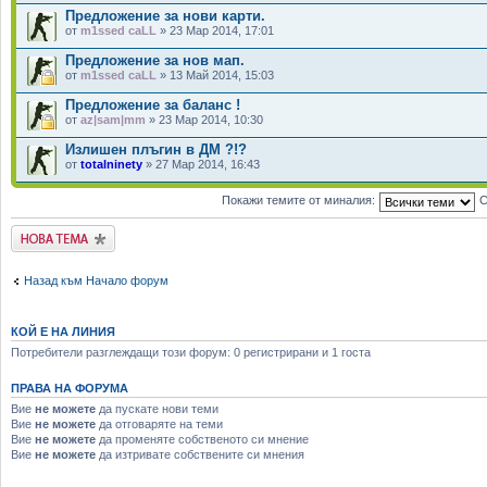
Предложение за нови карти.
от
m1ssed caLL
» 23 Мар 2014, 17:01
Предложение за нов мап.
от
m1ssed caLL
» 13 Май 2014, 15:03
Предложение за баланс !
от
az|sam|mm
» 23 Мар 2014, 10:30
Излишен плъгин в ДМ ?!?
от
totalninety
» 27 Мар 2014, 16:43
Покажи темите от миналия:
С
Публикувай нова
тема
Назад към Начало форум
КОЙ Е НА ЛИНИЯ
Потребители разглеждащи този форум: 0 регистрирани и 1 госта
ПРАВА НА ФОРУМА
Вие
не можете
да пускате нови теми
Вие
не можете
да отговаряте на теми
Вие
не можете
да променяте собственото си мнение
Вие
не можете
да изтривате собствените си мнения