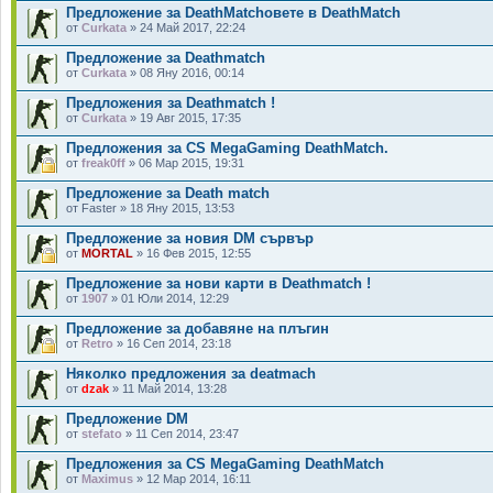
Предложение за DeathMatchовете в DeathMatch
от
Curkata
» 24 Май 2017, 22:24
Предложение за Deathmatch
от
Curkata
» 08 Яну 2016, 00:14
Предложения за Deathmatch !
от
Curkata
» 19 Авг 2015, 17:35
Предложения за CS MegaGaming DeathMatch.
от
freak0ff
» 06 Мар 2015, 19:31
Предложение за Death match
от Faster » 18 Яну 2015, 13:53
Предложение за новия DM сървър
от
MORTAL
» 16 Фев 2015, 12:55
Предложение за нови карти в Deathmatch !
от
1907
» 01 Юли 2014, 12:29
Предложение за добавяне на плъгин
от
Retro
» 16 Сеп 2014, 23:18
Няколко предложения за deatmach
от
dzak
» 11 Май 2014, 13:28
Предложение DM
от
stefato
» 11 Сеп 2014, 23:47
Предложения за CS MegaGaming DeathMatch
от
Maximus
» 12 Мар 2014, 16:11