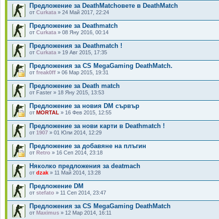
Предложение за DeathMatchовете в DeathMatch
от
Curkata
» 24 Май 2017, 22:24
Предложение за Deathmatch
от
Curkata
» 08 Яну 2016, 00:14
Предложения за Deathmatch !
от
Curkata
» 19 Авг 2015, 17:35
Предложения за CS MegaGaming DeathMatch.
от
freak0ff
» 06 Мар 2015, 19:31
Предложение за Death match
от Faster » 18 Яну 2015, 13:53
Предложение за новия DM сървър
от
MORTAL
» 16 Фев 2015, 12:55
Предложение за нови карти в Deathmatch !
от
1907
» 01 Юли 2014, 12:29
Предложение за добавяне на плъгин
от
Retro
» 16 Сеп 2014, 23:18
Няколко предложения за deatmach
от
dzak
» 11 Май 2014, 13:28
Предложение DM
от
stefato
» 11 Сеп 2014, 23:47
Предложения за CS MegaGaming DeathMatch
от
Maximus
» 12 Мар 2014, 16:11