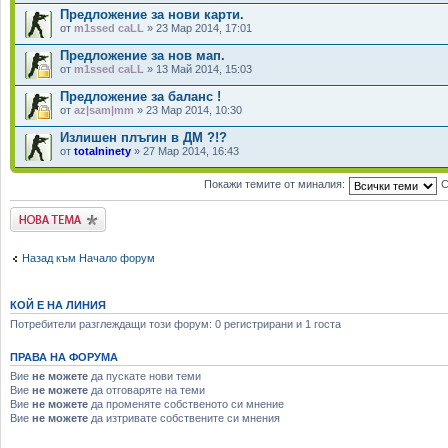
Предложение за нови карти.
от
m1ssed caLL
» 23 Мар 2014, 17:01
Предложение за нов мап.
от
m1ssed caLL
» 13 Май 2014, 15:03
Предложение за баланс !
от
az|sam|mm
» 23 Мар 2014, 10:30
Излишен плъгин в ДМ ?!?
от
totalninety
» 27 Мар 2014, 16:43
Покажи темите от миналия:
С
Публикувай нова
тема
Назад към Начало форум
КОЙ Е НА ЛИНИЯ
Потребители разглеждащи този форум: 0 регистрирани и 1 госта
ПРАВА НА ФОРУМА
Вие
не можете
да пускате нови теми
Вие
не можете
да отговаряте на теми
Вие
не можете
да променяте собственото си мнение
Вие
не можете
да изтривате собствените си мнения