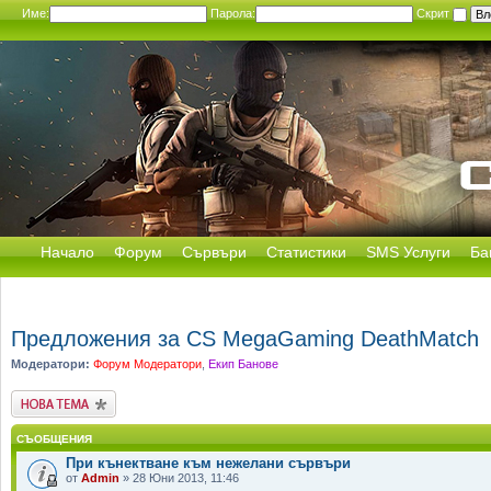
Име:
Парола:
Скрит
Начало
Форум
Сървъри
Статистики
SMS Услуги
Ба
Предложения за CS MegaGaming DeathMatch
Модератори:
Форум Модератори
,
Екип Банове
Публикувай нова
тема
СЪОБЩЕНИЯ
При кънектване към нежелани сървъри
от
Admin
» 28 Юни 2013, 11:46