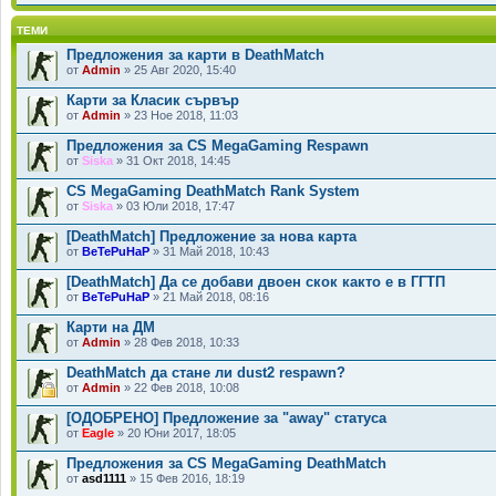
ТЕМИ
Предложения за карти в DeathMatch
от
Admin
» 25 Авг 2020, 15:40
Карти за Класик сървър
от
Admin
» 23 Ное 2018, 11:03
Предложения за CS MegaGaming Respawn
от
Siska
» 31 Окт 2018, 14:45
CS MegaGaming DeathMatch Rank System
от
Siska
» 03 Юли 2018, 17:47
[DeathMatch] Предложение за нова карта
от
BeTePuHaP
» 31 Май 2018, 10:43
[DeathMatch] Да се добави двоен скок както е в ГГТП
от
BeTePuHaP
» 21 Май 2018, 08:16
Карти на ДМ
от
Admin
» 28 Фев 2018, 10:33
DeathMatch да стане ли dust2 respawn?
от
Admin
» 22 Фев 2018, 10:08
[ОДОБРЕНО] Предложение за "away" статуса
от
Eagle
» 20 Юни 2017, 18:05
Предложения за CS MegaGaming DeathMatch
от
asd1111
» 15 Фев 2016, 18:19