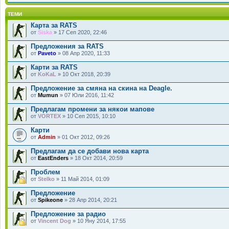
ТЕМИ
Карта за RATS
от
Siska
» 17 Сеп 2020, 22:46
Предложения за RATS
от
Paveto
» 08 Апр 2020, 11:33
Карти за RATS
от
KoKaL
» 10 Окт 2018, 20:39
Предложение за смяна на скина на Deagle.
от
Mumun
» 07 Юли 2016, 11:42
Предлагам промени за някои мапове
от
VORTEX
» 10 Сеп 2015, 10:10
Карти
от
Admin
» 01 Окт 2012, 09:26
Предлагам да се добави нова карта
от
EastEnders
» 18 Окт 2014, 20:59
Проблем
от
Stelko
» 11 Май 2014, 01:09
Предложение
от
Spikeone
» 28 Апр 2014, 20:21
Предложение за радио
от
Vincent Dog
» 10 Яну 2014, 17:55