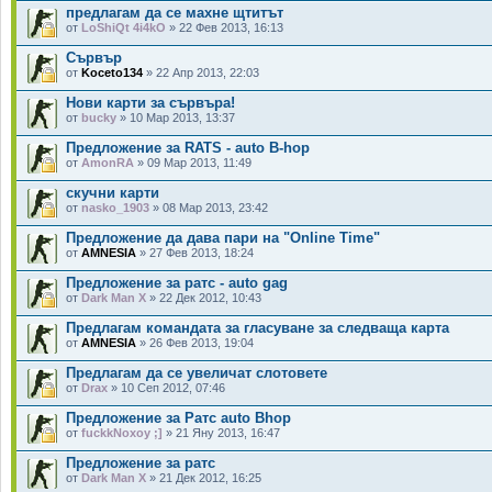
предлагам да се махне щтитът
от
LoShiQt 4i4kO
» 22 Фев 2013, 16:13
Сървър
от
Koceto134
» 22 Апр 2013, 22:03
Нови карти за сървъра!
от
bucky
» 10 Мар 2013, 13:37
Предложение за RATS - auto B-hop
от
AmonRA
» 09 Мар 2013, 11:49
скучни карти
от
nasko_1903
» 08 Мар 2013, 23:42
Предложение да дава пари на "Online Time"
от
AMNESIA
» 27 Фев 2013, 18:24
Предложение за ратс - auto gag
от
Dark Man X
» 22 Дек 2012, 10:43
Предлагам командата за гласуване за следваща карта
от
AMNESIA
» 26 Фев 2013, 19:04
Предлагам да се увеличат слотовете
от
Drax
» 10 Сеп 2012, 07:46
Предложение за Ратс auto Bhop
от
fuckkNoxoy ;]
» 21 Яну 2013, 16:47
Предложение за ратс
от
Dark Man X
» 21 Дек 2012, 16:25