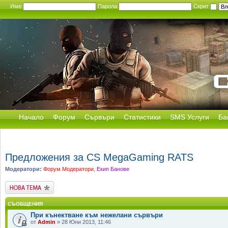
Име:
Парола:
Скрит
Начало
Форум
Сървъри
Статистики
SMS Услуги
Ба
Предложения за CS MegaGaming RATS
Модератори:
Форум Модератори
,
Екип Банове
Публикувай нова
тема
СЪОБЩЕНИЯ
При кънектване към нежелани сървъри
от
Admin
» 28 Юни 2013, 11:46