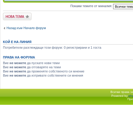
Покажи темите от миналия:
Публикувай нова
тема
Назад към Начало форум
КОЙ Е НА ЛИНИЯ
Потребители разглеждащи този форум: 0 регистрирани и 1 госта
ПРАВА НА ФОРУМА
Вие
не можете
да пускате нови теми
Вие
не можете
да отговаряте на теми
Вие
не можете
да променяте собственото си мнение
Вие
не можете
да изтривате собствените си мнения
Всички права 
Powered by
ph
Начало форум
Пре