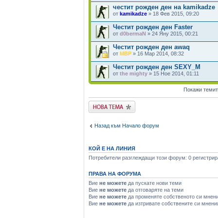
честит рожден ден на kamikadze
от
kamikadze
» 18 Фев 2015, 09:20
Честит рожден ден Faster
от
d0bermaN
» 24 Яну 2015, 00:21
Честит рожден ден awaq
от
MBP
» 16 Мар 2014, 08:32
Честит рожден ден SEXY_M
от
the mighty
» 15 Ное 2014, 01:11
Покажи темит
Публикувай нова
тема
Назад към Начало форум
КОЙ Е НА ЛИНИЯ
Потребители разглеждащи този форум: 0 регистрира
ПРАВА НА ФОРУМА
Вие
не можете
да пускате нови теми
Вие
не можете
да отговаряте на теми
Вие
не можете
да променяте собственото си мнен
Вие
не можете
да изтривате собствените си мнени