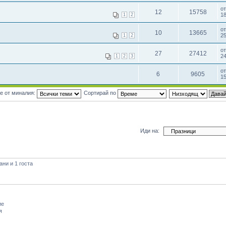
о
12
15758
18
1
2
о
10
13665
25
1
2
о
27
27412
24
1
2
3
о
6
9605
15
е от миналия:
Сортирай по
Иди на:
ни и 1 госта
ие
я