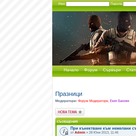
Име:
Парола:
Начало
Форум
Сървъри
Стат
Празници
Модератори:
Форум Модератори
,
Екип Банове
Публикувай нова
тема
СЪОБЩЕНИЯ
При кънектване към нежелани с
от
Admin
» 28 Юни 2013, 11:46