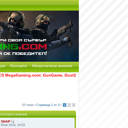
ери
Контакти
Непрочетени мнения
MegaGaming.com: GunGame, Dust2, CS:GO Remake [Multi-Mod] и
53 теми •
Страница
1
от
3
•
1
2
3
ОСЛЕДНО МНЕНИЕ
т
SNAIP
8 Юли 2016, 14:53