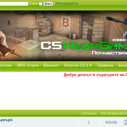
Скрит
|
Регистрирай се
истики
SMS Услуги
Банлист
Изтегли CS 1.6
Правила
Бан
Добре дошъл в сървърите на CS 
ОТГОВОРИ
ПРЕГЛЕЖДАНИЯ
П
ървъри
о
1
450290
0