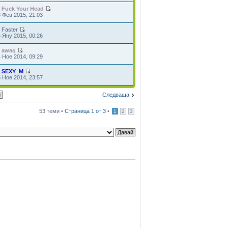
т
Fuck Your Head
 Фев 2015, 21:03
т Faster
 Яну 2015, 00:26
т
awaq
 Ное 2014, 09:29
т
SEXY_M
 Ное 2014, 23:57
Следваща
53 теми •
Страница
1
от
3
•
1
2
3