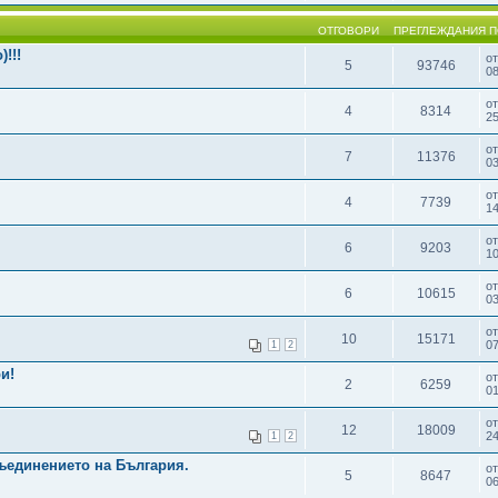
ОТГОВОРИ
ПРЕГЛЕЖДАНИЯ
П
!!!
о
5
93746
08
о
4
8314
25
о
7
11376
03
о
4
7739
14
о
6
9203
10
о
6
10615
03
о
10
15171
0
1
2
и!
о
2
6259
01
о
12
18009
24
1
2
Съединението на България.
о
5
8647
06