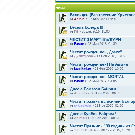
ТЕМИ
Великден (Възкресение Христово)
от
Admin
» 17 Апр 2020, 09:31
Весела Коледа !!!!
от
IYI
» 25 Дек 2015, 15:06
ЧЕСТИТ 3 МАРТ БЪЛГАРИ
от
Faster
» 03 Мар 2018, 01:39
Честит рожден ден, Дзакк!!
от
Димитрова
» 13 Фев 2018, 13:05
Честит рожден ден! На Админ
от
kamikadze
» 09 Фев 2018, 13:36
Честит рожден ден MORTAL
от
Faster
» 03 Май 2017, 08:58
Днес е Рамазан Байрям !
от
Animals
» 05 Юли 2016, 06:59
Честит празник на всички българ
от
s<k sokola
» 01 Ное 2015, 02:20
Днес е Курбан Байрям !
от
Animals
» 24 Сеп 2015, 08:54
Честит Празник - 130 години от 
от
TtEeRrOoRrAa
» 06 Сеп 2015, 13:28