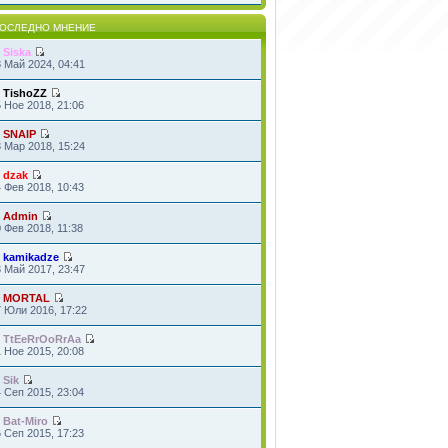
ОСЛЕДНО МНЕНИЕ
т
Siska
 Май 2024, 04:41
т
TishoZZ
 Ное 2018, 21:06
т
SNAIP
 Мар 2018, 15:24
т
dzak
 Фев 2018, 10:43
т
Admin
 Фев 2018, 11:38
т
kamikadze
 Май 2017, 23:47
т
MORTAL
7 Юли 2016, 17:22
т
TtEeRrOoRrAa
 Ное 2015, 20:08
т
Sik
 Сеп 2015, 23:04
т
Bat-Miro
 Сеп 2015, 17:23