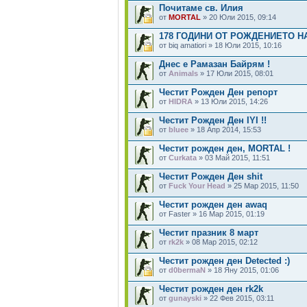
Почитаме св. Илия
от
MORTAL
» 20 Юли 2015, 09:14
178 ГОДИНИ ОТ РОЖДЕНИЕТО Н
от biq amatiori » 18 Юли 2015, 10:16
Днес е Рамазан Байрям !
от
Animals
» 17 Юли 2015, 08:01
Честит Рожден Ден репорт
от
HIDRA
» 13 Юли 2015, 14:26
Честит Рожден Ден IYI !!
от
bluee
» 18 Апр 2014, 15:53
Честит рожден ден, MORTAL !
от
Curkata
» 03 Май 2015, 11:51
Честит Рожден Ден shit
от
Fuck Your Head
» 25 Мар 2015, 11:50
Честит рожден ден awaq
от Faster » 16 Мар 2015, 01:19
Честит празник 8 март
от
rk2k
» 08 Мар 2015, 02:12
Честит рожден ден Detected :)
от
d0bermaN
» 18 Яну 2015, 01:06
Честит рожден ден rk2k
от
gunayski
» 22 Фев 2015, 03:11