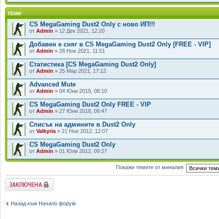
ТЕМИ
CS MegaGaming Dust2 Only с ново ИП!!!
от
Admin
» 12 Дек 2021, 12:20
Добавен е сняг в CS MegaGaming Dust2 Only [FREE - VIP]
от
Admin
» 28 Ное 2021, 11:51
Статистика [CS MegaGaming Dust2 Only]
от
Admin
» 25 Мар 2021, 17:12
Advanced Mute
от
Admin
» 04 Юни 2019, 08:10
CS MegaGaming Dust2 Only FREE - VIP
от
Admin
» 27 Юни 2018, 09:47
Списък на админите в Dust2 Only
от
Valkyria
» 21 Ное 2012, 12:07
CS MegaGaming Dust2 Only
от
Admin
» 01 Юли 2012, 09:27
Покажи темите от миналия:
Заключен форум
Назад към Начало форум