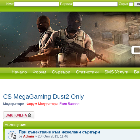
Име:
Парола:
Скрит
Начало
Форум
Сървъри
Статистики
SMS Услуги
Ба
CS MegaGaming Dust2 Only
Модератори:
Форум Модератори
,
Екип Банове
Заключен форум
СЪОБЩЕНИЯ
При кънектване към нежелани сървъри
от
Admin
» 28 Юни 2013, 11:46