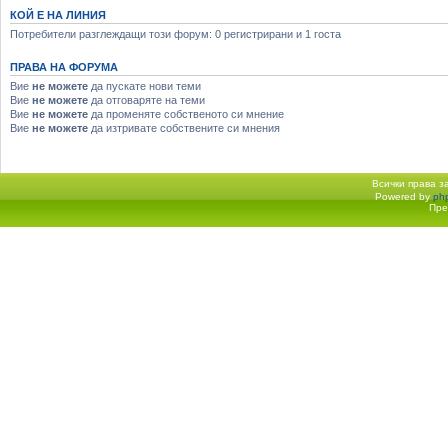
КОЙ Е НА ЛИНИЯ
Потребители разглеждащи този форум: 0 регистрирани и 1 госта
ПРАВА НА ФОРУМА
Вие
не можете
да пускате нови теми
Вие
не можете
да отговаряте на теми
Вие
не можете
да променяте собственото си мнение
Вие
не можете
да изтривате собствените си мнения
Всички права 
Powered by
ph
Начало форум
Пре