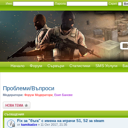
Име:
Парола:
Скрит
Начало
Форум
Сървъри
Статистики
SMS Услуги
Ба
Проблеми/Въпроси
Модератори:
Форум Модератори
,
Екип Банове
Публикувай нова
тема
СЪОБЩЕНИЯ
Fix за "бъга" с имена на играчи S1, S2 за steam
от
kamikadze
» 11 Окт 2017, 21:35