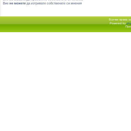
Вие
не можете
да изтривате собствените си мнения
Всички права 
Powered by
ph
Начало форум
Пре