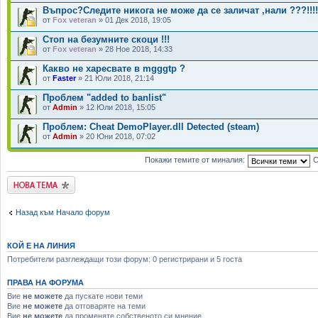
Въпрос?Следите никога не може да се заличат ,нали ???!!!!
от
Fox veteran
» 01 Дек 2018, 19:05
Стоп на безумните скоци !!!
от
Fox veteran
» 28 Ное 2018, 14:33
Какво не харесвате в mgggtp ?
от
Faster
» 21 Юли 2018, 21:14
Проблем "added to banlist"
от
Admin
» 12 Юли 2018, 15:05
Проблем: Cheat DemoPlayer.dll Detected (steam)
от
Admin
» 20 Юни 2018, 07:02
Покажи темите от миналия:
С
Публикувай нова
тема
Назад към Начало форум
КОЙ Е НА ЛИНИЯ
Потребители разглеждащи този форум: 0 регистрирани и 5 госта
ПРАВА НА ФОРУМА
Вие
не можете
да пускате нови теми
Вие
не можете
да отговаряте на теми
Вие
не можете
да променяте собственото си мнение