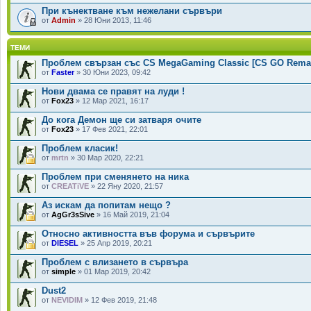
При кънектване към нежелани сървъри
от
Admin
» 28 Юни 2013, 11:46
ТЕМИ
Проблем свързан със CS MegaGaming Classic [CS GO Rema
от
Faster
» 30 Юни 2023, 09:42
Нови двама се правят на луди !
от
Fox23
» 12 Мар 2021, 16:17
До кога Демон ще си затваря очите
от
Fox23
» 17 Фев 2021, 22:01
Проблем класик!
от
mrtn
» 30 Мар 2020, 22:21
Проблем при сменянето на ника
от
CREATiVE
» 22 Яну 2020, 21:57
Аз искам да попитам нещо ?
от
AgGr3sSive
» 16 Май 2019, 21:04
Относно активността във форума и сървърите
от
DIESEL
» 25 Апр 2019, 20:21
Проблем с влизането в сървъра
от
simple
» 01 Мар 2019, 20:42
Dust2
от
NEVIDIM
» 12 Фев 2019, 21:48