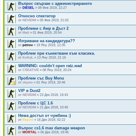
Въпрос свързан с администрирането
от
DIESEL
» 08 Фев 2019, 22:27
Относно спектатор
от
NEVIDIM
» 05 Фев 2019, 21:02
Проблеми с Awp в Дъст 2
от
Mati
» 01 Фев 2019, 20:54
Изтриване на кандидатура??
от
petrov
» 19 Яну 2019, 12:35
Проблем при кънектване към класика.
от
KoKaL
» 13 Яну 2019, 21:16
WARNING: couldn't open ratz.wad
от
CREATiVE
» 08 Яну 2019, 20:24
Проблем със Buy Menu
от
skyrex
» 01 Яну 2019, 20:46
VIP в Dust2
от
NEVIDIM
» 23 Дек 2018, 19:43
Проблем с ЦС 1.6
от
NEVIDIM
» 21 Дек 2018, 10:40
Няма достъп от чужбина :)
от
Report
» 16 Дек 2018, 02:22
Въпрос cs1.6 max damage weapon
от
MORTAL
» 06 Дек 2018, 19:46