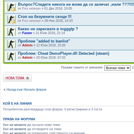
Въпрос?Следите никога не може да се заличат ,нали ???!!!!
от
Fox veteran
» 01 Дек 2018, 19:05
Стоп на безумните скоци !!!
от
Fox veteran
» 28 Ное 2018, 14:33
Какво не харесвате в mgggtp ?
от
Faster
» 21 Юли 2018, 21:14
Проблем "added to banlist"
от
Admin
» 12 Юли 2018, 15:05
Проблем: Cheat DemoPlayer.dll Detected (steam)
от
Admin
» 20 Юни 2018, 07:02
Покажи темите от миналия:
С
Публикувай нова
тема
Назад към Начало форум
КОЙ Е НА ЛИНИЯ
Потребители разглеждащи този форум: 0 регистрирани и 3 госта
ПРАВА НА ФОРУМА
Вие
не можете
да пускате нови теми
Вие
не можете
да отговаряте на теми
Вие
не можете
да променяте собственото си мнение