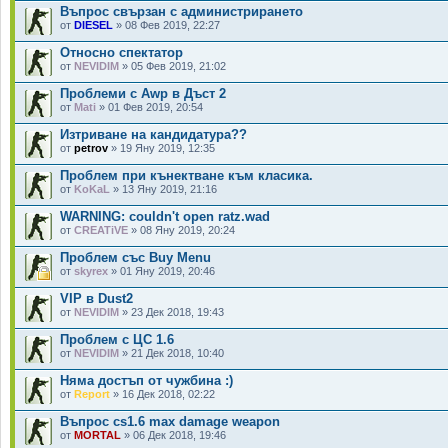
Въпрос свързан с администрирането
от
DIESEL
» 08 Фев 2019, 22:27
Относно спектатор
от
NEVIDIM
» 05 Фев 2019, 21:02
Проблеми с Awp в Дъст 2
от
Mati
» 01 Фев 2019, 20:54
Изтриване на кандидатура??
от
petrov
» 19 Яну 2019, 12:35
Проблем при кънектване към класика.
от
KoKaL
» 13 Яну 2019, 21:16
WARNING: couldn't open ratz.wad
от
CREATiVE
» 08 Яну 2019, 20:24
Проблем със Buy Menu
от
skyrex
» 01 Яну 2019, 20:46
VIP в Dust2
от
NEVIDIM
» 23 Дек 2018, 19:43
Проблем с ЦС 1.6
от
NEVIDIM
» 21 Дек 2018, 10:40
Няма достъп от чужбина :)
от
Report
» 16 Дек 2018, 02:22
Въпрос cs1.6 max damage weapon
от
MORTAL
» 06 Дек 2018, 19:46