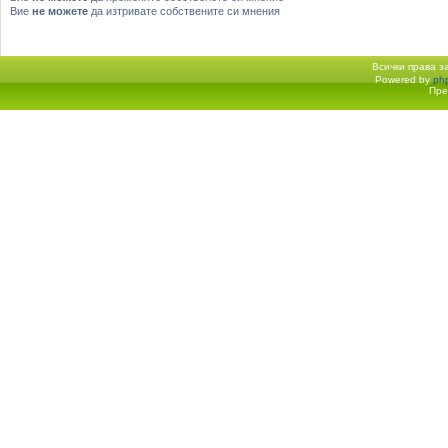
Вие
не можете
да изтривате собствените си мнения
Всички права 
Powered by
ph
Начало форум
Пре