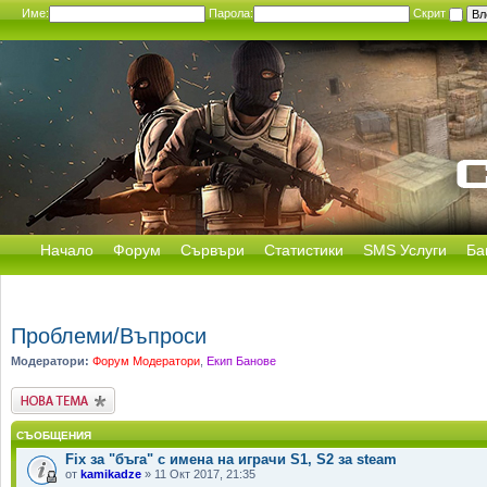
Име:
Парола:
Скрит
Начало
Форум
Сървъри
Статистики
SMS Услуги
Ба
Проблеми/Въпроси
Модератори:
Форум Модератори
,
Екип Банове
Публикувай нова
тема
СЪОБЩЕНИЯ
Fix за "бъга" с имена на играчи S1, S2 за steam
от
kamikadze
» 11 Окт 2017, 21:35