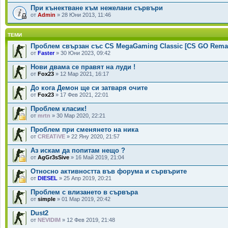
При кънектване към нежелани сървъри
от
Admin
» 28 Юни 2013, 11:46
ТЕМИ
Проблем свързан със CS MegaGaming Classic [CS GO Rema
от
Faster
» 30 Юни 2023, 09:42
Нови двама се правят на луди !
от
Fox23
» 12 Мар 2021, 16:17
До кога Демон ще си затваря очите
от
Fox23
» 17 Фев 2021, 22:01
Проблем класик!
от
mrtn
» 30 Мар 2020, 22:21
Проблем при сменянето на ника
от
CREATiVE
» 22 Яну 2020, 21:57
Аз искам да попитам нещо ?
от
AgGr3sSive
» 16 Май 2019, 21:04
Относно активността във форума и сървърите
от
DIESEL
» 25 Апр 2019, 20:21
Проблем с влизането в сървъра
от
simple
» 01 Мар 2019, 20:42
Dust2
от
NEVIDIM
» 12 Фев 2019, 21:48