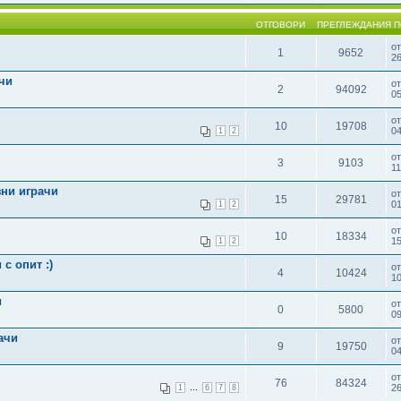
ОТГОВОРИ
ПРЕГЛЕЖДАНИЯ
П
о
1
9652
26
чи
о
2
94092
05
о
10
19708
04
1
2
о
3
9103
11
зни играчи
о
15
29781
01
1
2
о
10
18334
15
1
2
 с опит :)
о
4
10424
10
и
о
0
5800
09
ачи
о
9
19750
04
о
76
84324
...
26
1
6
7
8