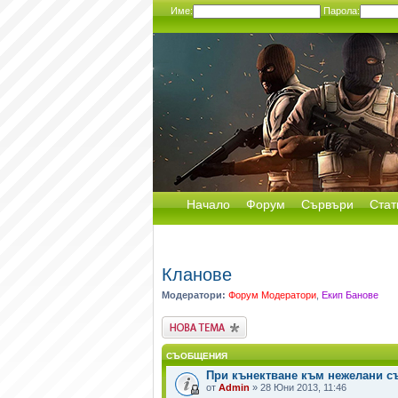
Име:
Парола:
Начало
Форум
Сървъри
Стат
Кланове
Модератори:
Форум Модератори
,
Екип Банове
Публикувай нова
тема
СЪОБЩЕНИЯ
При кънектване към нежелани с
от
Admin
» 28 Юни 2013, 11:46