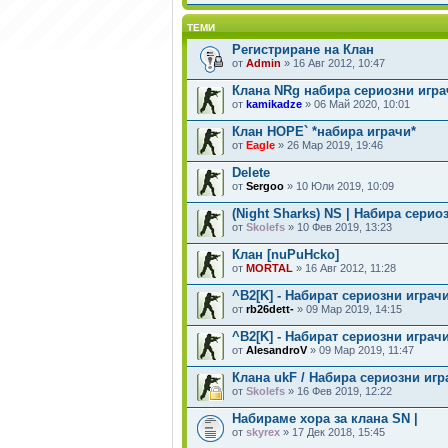
ТЕМИ
Регистриране на Клан
от
Admin
» 16 Авг 2012, 10:47
Клана NRg набира сериозни игра
от
kamikadze
» 06 Май 2020, 10:01
Клан HOPE` *набира играчи*
от
Eagle
» 26 Мар 2019, 19:46
Delete
от
Sergoo
» 10 Юли 2019, 10:09
(Night Sharks) NS | Набира серио
от
Skolefs
» 10 Фев 2019, 13:23
Клан [nuPuHcko]
от
MORTAL
» 16 Авг 2012, 11:28
^B2[K] - Набират сериозни играчи
от
rb26dett-
» 09 Мар 2019, 14:15
^B2[K] - Набират сериозни играч
от
AlesandroV
» 09 Мар 2019, 11:47
Клана ukF / Набира сериозни игр
от
Skolefs
» 16 Фев 2019, 12:22
Набирамe хора за клана SN |
от
skyrex
» 17 Дек 2018, 15:45