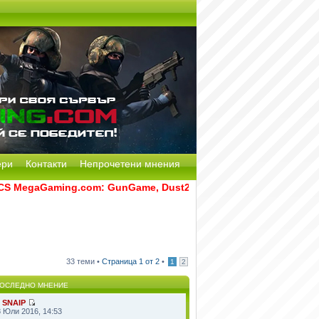
ери
Контакти
Непрочетени мнения
MegaGaming.com: GunGame, Dust2, CS:GO Remake [Multi-Mod] 
33 теми •
Страница
1
от
2
•
1
2
ОСЛЕДНО МНЕНИЕ
т
SNAIP
8 Юли 2016, 14:53