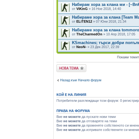
Набирам хора за клана ми - [~BnK
от
ViKinG
» 16 Ное 2018, 14:40
Набираме хора за клана [Team Ma
от
ELiTEN12
» 07 Юни 2018, 21:34
Набираме хора за клана tommoro
от
TheCharmedOn
» 10 Апр 2018, 17:05
KSmachines; търси добри попъл
от
NeoN-
» 23 Дек 2017, 22:39
Покажи темит
Публикувай нова
тема
Назад към Начало форум
КОЙ Е НА ЛИНИЯ
Потребители разглеждащи този форум: 0 регистрира
ПРАВА НА ФОРУМА
Вие
не можете
да пускате нови теми
Вие
не можете
да отговаряте на теми
Вие
не можете
да променяте собственото си мнен
Вие
не можете
да изтривате собствените си мнени