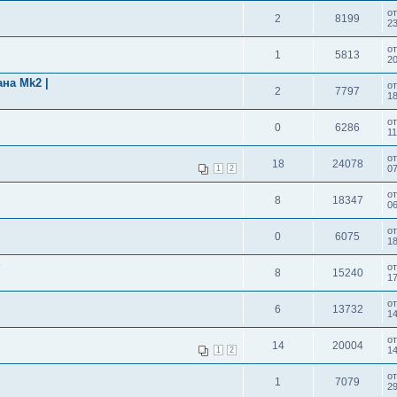
о
2
8199
23
о
1
5813
20
на Mk2 |
о
2
7797
18
о
0
6286
11
о
18
24078
07
1
2
о
8
18347
06
о
0
6075
18
~
о
8
15240
17
о
6
13732
14
о
14
20004
14
1
2
о
1
7079
29