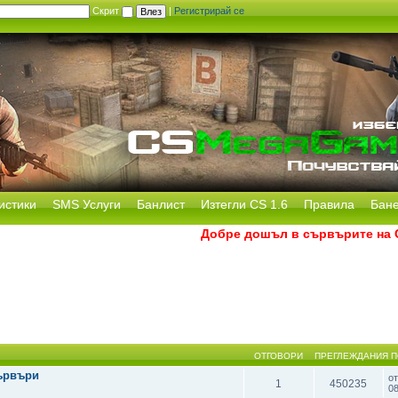
Скрит
|
Регистрирай се
истики
SMS Услуги
Банлист
Изтегли CS 1.6
Правила
Бан
Добре дошъл в сървърите на CS 
ОТГОВОРИ
ПРЕГЛЕЖДАНИЯ
П
ървъри
о
1
450235
0