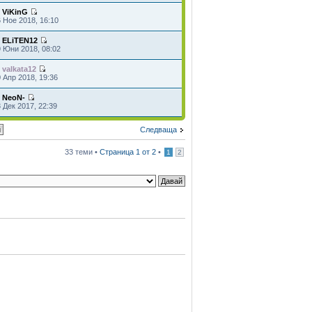
т
ViKinG
 Ное 2018, 16:10
т
ELiTEN12
9 Юни 2018, 08:02
т
valkata12
 Апр 2018, 19:36
т
NeoN-
 Дек 2017, 22:39
Следваща
33 теми •
Страница
1
от
2
•
1
2