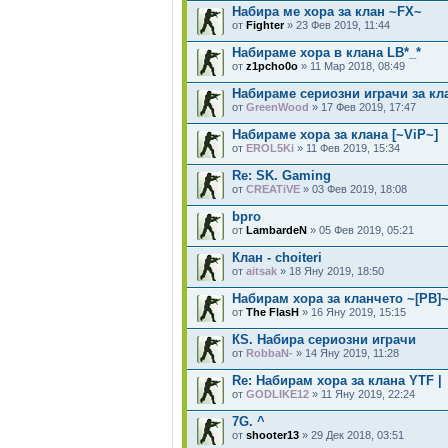
Набира ме хора за клан ~FX~
от
Fighter
» 23 Фев 2019, 11:44
Набираме хора в клана LB*_*
от
z1pcho0o
» 11 Мар 2018, 08:49
Набираме сериозни играчи за кла
от
GreenWood
» 17 Фев 2019, 17:47
Набираме хора за клана [~ViP~]
от
EROL5Ki
» 11 Фев 2019, 15:34
Re: SK. Gaming
от
CREATiVE
» 03 Фев 2019, 18:08
bpro
от
LambardeN
» 05 Фев 2019, 05:21
Клан - choiteri
от
aitsak
» 18 Яну 2019, 18:50
Набирам хора за кланчето ~[PB]
от
The FlasH
» 16 Яну 2019, 15:15
КS. Набира сериозни играчи
от
RobbaN-
» 14 Яну 2019, 11:28
Re: Набирам хора за клана YTF |
от
GODLIKE12
» 11 Яну 2019, 22:24
7G. ^
от
shooter13
» 29 Дек 2018, 03:51