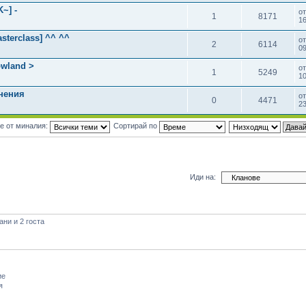
~] -
о
1
8171
16
sterclass] ^^ ^^
о
2
6114
0
wland >
о
1
5249
10
нения
о
0
4471
23
е от миналия:
Сортирай по
Иди на:
ни и 2 госта
ие
я