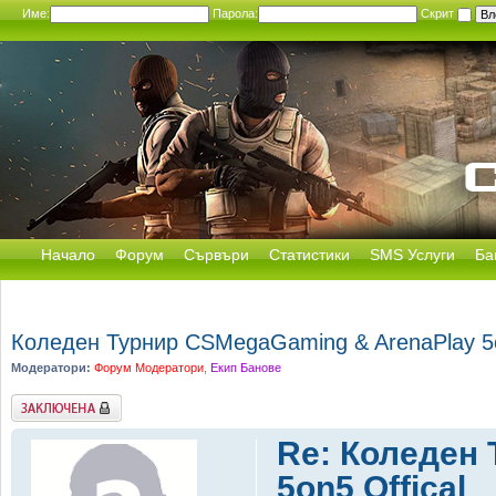
Име:
Парола:
Скрит
Начало
Форум
Сървъри
Статистики
SMS Услуги
Ба
Коледен Турнир CSMegaGaming & ArenaPlay 5o
Модератори:
Форум Модератори
,
Екип Банове
Заключена
Re: Коледен
5on5 Оffical