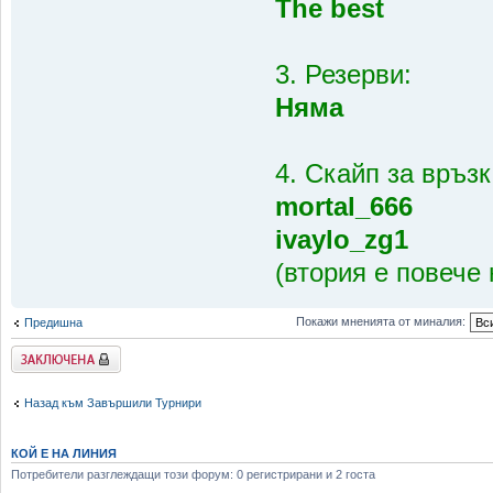
The best
3. Резерви:
Няма
4. Скайп за връзк
mortal_666
ivaylo_zg1
(втория е повече 
Покажи мненията от миналия:
Предишна
Заключена
Назад към Завършили Турнири
КОЙ Е НА ЛИНИЯ
Потребители разглеждащи този форум: 0 регистрирани и 2 госта