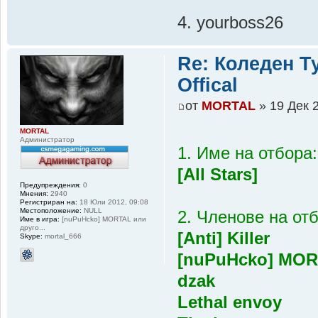
4. yourboss26
Re: Коледен Т
Оffical
от
MORTAL
» 19 Дек 2
MORTAL
Администратор
1. Име на отбора:
[All Stars]
Предупреждения:
0
Мнения:
2940
Регистриран на:
18 Юли 2012, 09:08
Местоположение:
NULL
2. Членове на от
Име в игра:
[nuPuHcko] MORTAL или
друго...
[Anti] Killer
Skype:
mortal_666
[nuPuHcko] MO
dzak
Lethal envoy