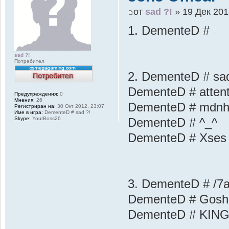
от
sad ?!
» 19 Дек 201
1. DementeD #
sad ?!
Потребител
2. DementeD # sad
DementeD # attent
Предупреждения:
0
Мнения:
26
DementeD # mdn
Регистриран на:
30 Окт 2012, 23:07
Име в игра:
DementeD # sad ?!
Skype:
YourBoss26
DementeD # ^_^
DementeD # Xses
3. DementeD # /7
DementeD # Gosh
DementeD # KIN