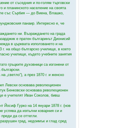
шение от съседния и по-голям търговски
то и планинското население на своята
осле със Сърбия — до Виена, Влашко,
зунджовския панаир. Интересно е, че
раждането ни. Възраждането на града
Пазарджик е пратен българинът Дионисий
вежда в църквата използването и на
3 г. на общо българско училище, в което
 класно училище, където учебните занятия
гато гръцките духовници са изгонени от
а български.
а „светло“), а през 1870 г. и женско
сил Левски основава революционен
. тук Бенковски основава революционен
е е учителят Иван Соколов, бивш
т Йосиф Гурко на 14 януари 1878 г. (нов
е успява да изпълни коварния си и
преди да се оттегли.
уразрушен град, недоимък и глад сред