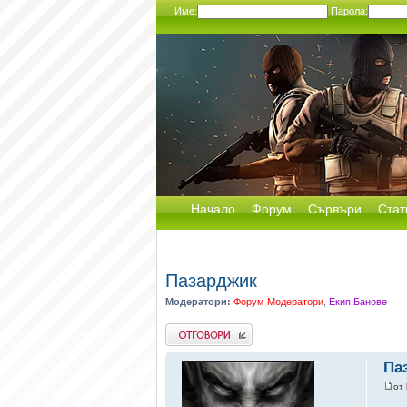
Име:
Парола:
Начало
Форум
Сървъри
Стат
Пазарджик
Модератори:
Форум Модератори
,
Екип Банове
Добави отговор
Па
от