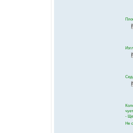
Пло
Изг
Сед
Кол
чует
- Ще
Не 