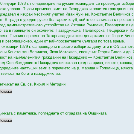
20 януари 1878 г. по нареждане на руския комендант се провеждат избор
дска управа. Първи временен кмет на Пазарджик и почетен гражданин на
дседател е избран местният учител Иван Чунчев. Константин Величков 
т. В града е уреден руско-български клуб, който се занимава с просветн
ред административното устройство на Източна Румелия, Пазарджик е цен
ючва в границите си околиите: Пазарджишка, Панагюрска, Пещерска и И
фект. Първия перфект на Татарпазарджишкия департамент е Георги Бине
ц и революционер, един от най-просветените българи по това време.
7 октомври 1879 г. са проведени първите избори за депутати в Областнот
рани Константин Величков, Яков Матакиев, свещеник Георги Тилев и др. 
ност на най-бележития гражданин на Пазарджик — Константин Величков.
лед Освобождението Пазарджик си остава град на ориза, виното, конопа,
дородните чалтъшки земи в поречието на р. Марица и Тополница, някога
ственост на богати пазарджиклии.
етникът на Св. св. Кирил и Методий
динката с паметника, погледната от сградата на Общината