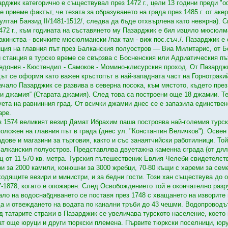
арджик категорично е съществувал през 1472 г., цели 13 години преди "о
е приеме фактът, че тезата за образуването на града през 1485 г. от ак
султан Баязид ІІ/1481-1512/, следва да бъде отхвърлена като невярна).
1472 г., към годината на съставянето му Пазарджик е бил изцяло мюсюлм
акинства - всичките мюсюлмански /пак там - виж пос.съч./. Пазарджик е 
нция на главния път през Балканския полуостров — Виа Милитарис, от Б
и станция в турско време се свързва с Босненския или Адриатическия пъ
едония - Кюстендил - Самоков - Момино-клисурския проход. От Пазарджи
дът се оформя като важен кръстопът в най-западната част на Горнотраки
ачало Пазарджик се развива в северна посока, към мястото, където през 
ки джамия“ (Старата джамия). След това са построени още 18 джамии. Те
уета на равнинния град. От всички джамии днес се е запазила единстве
аре.
з 1574 великият везир Дамат Ибрахим паша построява най-големия турс
положен на главния път в града (днес ул. "Константин Величков"). Освен
адове и магазини за търговия, както и със занаятчийски работилници. То
Балканския полуостров. Представлява двуетажна каменна сграда (от дял
щ от 11 570 кв. метра. Турския пътешественик Евлия Челеби свидетелств
ри за 2000 камили, конюшни за 3000 жребци, 70-80 къщи с хареми за сем
ходящите везири и министри, и за бедни гости. Този хан съществува до 
7-1878, когато е опожарен. След Освобождението той е окончателно раз
ало на водоснабдяването се поставя през 1748 с хващането на изворите 
да и отвеждането на водата по канални тръби до 43 чешми. Водопроводът
д татарите-стражи в Пазарджик се увеличава турското население, което
ат още юруци и други тюркски племена. Първите тюркски поселници, юру