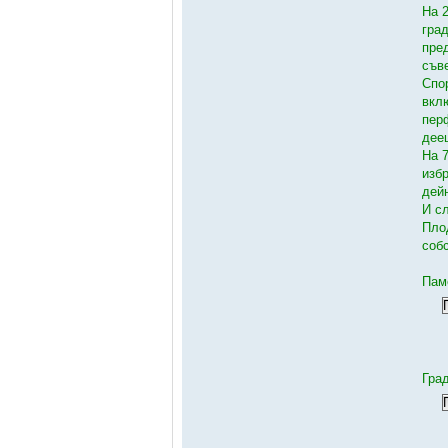
На 
гра
пре
съве
Спо
вкл
пер
дее
На 
изб
дей
И с
Пло
соб
Пам
Гра