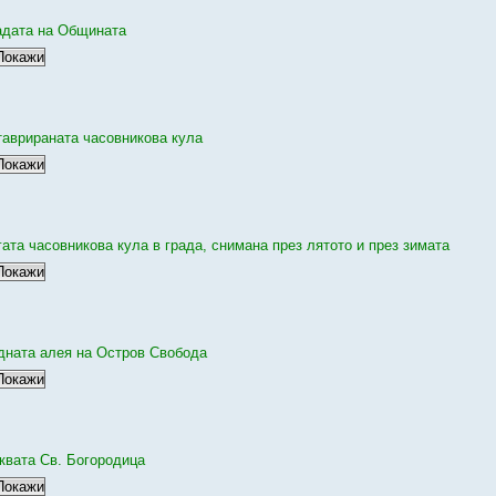
адата на Общината
таврираната часовникова кула
гата часовникова кула в града, снимана през лятото и през зимата
дната алея на Остров Свобода
квата Св. Богородица