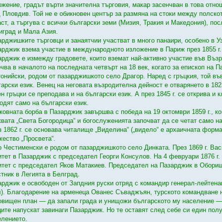
ожение, градът върти значителна търговия, макар засенчван в това отно
д Пловдив. Той не е обикновен център за размяна на стоки между полско
аст, а търгува с всички български земи (Мизия, Тракия и Македония), п
иград и Мала Азия.
арджишките търговци и занаятчии участват в много панаири, особено в У
арджик взема участие в международното изложение в Париж през 1855 г.
арджик е измежду градовете, които вземат най-активно участие във Въз
очва в началото на последната четвърт на 18 век, когато за епископ на 
тонийски, родом от пазарджишкото село Драгор. Наред с гръцкия, той въ
гарски език. Венец на неговата възродителна дейност е отварянето в 182
н гръцки се преподава и на български език. А през 1845 г. се открива и
водят само на български език.
ковната борба в Пазарджик завършва с победа на 19 октомври 1859 г., ко
квата „Света Богородица“ и богослуженията започват да се четат само н
 1862 г. се основава читалище „Виделина“ („видело“ е архаичната форма н
жество „Просвета“.
о Честименски е родом от пазарджишкото село Динката. През 1869 г. Ва
итет в Пазарджик с председател Георги Консулов. На 4 февруари 1876 г
итет с председател Яков Матакиев. Председател на Пазарджик в Оборищ
стник в Легията в Белград.
арджик е освободен от Запдния руски отряд с командир генерал-лейтенан
л). Благодарение на арменеца Ованес Съваджъян, турското командване н
овищен план — да запали града и унищожи българското му население — 
ците напускат завинаги Пазарджик. Но те оставят след себе си един пол
елението.