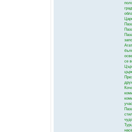
пол
гра
обл
Цар
Паз
Паз
Паз
зап
Ага
бъл
осве
се 
Цър
цър
През
дру
Коч
ком
ком
уча
Паз
сти
чуд
Тур
нас