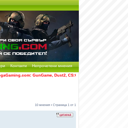
ери
Контакти
Непрочетени мнения
ing.com: GunGame, Dust2, CS:GO Remake [Multi-Mod] и RATS,
10 мнения • Страница
1
от
1