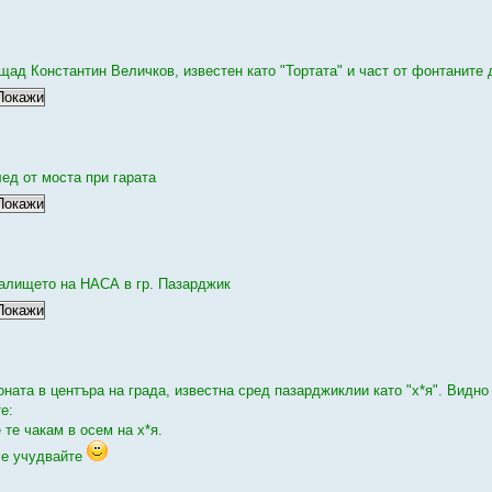
щад Константин Величков, известен като "Тортата" и част от фонтаните 
лед от моста при гарата
алището на НАСА в гр. Пазарджик
оната в центъра на града, известна сред пазарджиклии като "х*я". Видн
е:
 те чакам в осем на х*я.
се учудвайте