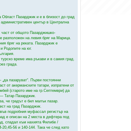
 Област Пазарджик и е в близост до град
и административен център в Централна
, част от общото Пазарджишко-
е разположен на левия бряг на Марица.
ния бряг на реката. Пазарджик е
и Родопите на юг.
ългария.
 турско време има ръкави и в самия град.
рез града.
 „да пазаруват“. Първи постоянни
аст от акерманските татари, изпратени от
мбей (старото име на гр.Септември) да
 — Татар Пазарджик.
а, че градът е бил малък пазар.
ест на град Пазарджик.
 във подробния муфассал регистър на
град е описан на 2 места в дефтера под
ад, спадал към нахията Филибе /
4-20,45-56 и 140-144. Така че след като