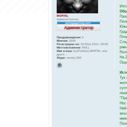
Изт
Общ
MORTAL
Паз
Администратор
Пло
Южн
Гра
Пло
Предупреждения:
0
Мнения:
2940
Сле
Регистриран на:
18 Юли 2012, 09:08
рав
Местоположение:
NULL
Име в игра:
[nuPuHcko] MORTAL или
Рел
друго...
На 
Skype:
mortal_666
Още
Ист
Тук
жит
сул
паз
"Па
Нос
Най
акъ
име
Плов