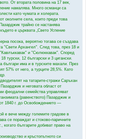
ото. От втората половина на 17 век,
еление намалява. Много османци са
олести като чумата и холерата.
 от околните села, които преди това
 Пазарджик трайно се настанява
 където е църквата „Свето Успение
ерна посока, вероятно тогава се създава
а "Свети Архангел". След това, през 18 и
 "Кавлъккавак" и "Сюлюккавак". Според
18 турски, 12 български и 3 цигански.
 а българи има и в турските махали. През
ят 57% от него, а турците 28,5%. Като
др.
редводителят на татарите-стражи Саръхан
а Пазарджик и неговата област от
сими феодални семейства управляват
 танзимата (равенството) Пазарджик и
 от 1840 г. до Освобождението —
той е вече между големите градове в
гава се пораждат и стоково-паричните
, когато българите добиват право на
роизводство и кръстопътното си