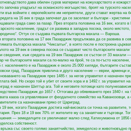
отновъдството дава обилен суров материал на кожухарството и кожарств
ато започва упадъкът на османското могъщество, броят на турското нас
ити във войните с европейските им неприятели, други стават жертва на б
редата на 16 век в града започват да се заселват и българи - християни
ещавали града само за пазар. През втората половина на 16 век, когато в
гарското население, градът се развива в западна посока, около мястото,
ородично“. Оттук се създава първата българска махала — Вароша.
з втората половина на 17 век Пазарджик продължава да се развива в сев
олямата българска махала "Чиксалън", в която после е построена църкват
алото на 19 век в северна посока се създават чисто българските махали
ои сведения, към средата на 19 век Пазарджик се състои от 33 махали — 
ар че българските махали са по-малко на брой, те са по-гъсто населени,
 г. населението е на Пазарджик е около 25.000 хиляди, българите състав
говски град, Пазарджик привлича и друго население — евреи, арменци и 
сноваването на Пазарджик през 1485 г. за негов управител е назначен п
тлата бей. Но скоро той е убит от своите хора и в 1492 г. за управител н
иград е назначен Шиттър ага. Той и неговите потомци като полунезави
ледствено Пазарджик до 1657 г. Оттогава до обявяването през 1840 г. на
овата кааза са управлявани от феодалното семейство на Каванозовци, а
авителите са назначавани пряко от Цариград.
 19 век, когато Пазарджик достига най-високата си точка на развитите, 
гария. През 18 и 19 век 70% от жителите му са занаятчии и търговци. То
ошения — земеделците се увеличават малко след Хатихумаюна от 1856 г.
еделска собственост.
 връзка със своето голямо занаятчийство, земеделско и животновъдно п