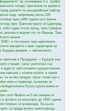
фициалното" му основаване (т.е. трябва
ерманските татари, преселени по времето
 Според данните на акънджийския тефтер
ански град, наброяващ около 105
основан през 1485 година като важна
елград през Траянови врата за Цариград.
т, който идва откъм запад, през Северна
к започва и водния път по Марица. Така
йската низина.
1540 г. е построена така наречената
хните минарета стават характерни за
но Куршум джамия, с най-високото
ки паметник в Пазарджик — Куршум хан,
 като станция, ханът разполага със
й е един от най-големите куршум-ханове
ани камъни) с оловни кубета, и заема
а, че не бил виждал такъв голям хан с
ейни аяни и първенци, кьошкове за
освободителната Руско-турска война от
рушен.
при село Ивайло на 5 км северно от
 и тръбите се използват до 1930 година.
 постепенно ги асимилира. По-късно
ците, са преди всичко животновъди.