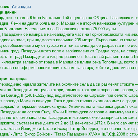
очник:
Уикипедия
и данни
арджик е град в Южна България. Той е център на Община Пазарджик и на
вдив. Лежи на двата бряга на р. Марица и е втория най-важен културен 
а България. Населението на Пазарджик е около 75 000 души.
д Пазарджик се намира в най-западната част на Горнотракийската низина
вдивско поле, при надморска височина 205 метра. Първоначално градът 
д освобождението му от турско иго той започва да се разраства и по дес
нинен град. Пазарджишкото поле е заобиколено от Средна гора, на север 
ефът в град Пазараджик е изцяло равнинен. Това е най-равният град в Б
2 километра западно от града в Марица се влива река Тополница, която в
 тогава се оформя напоителният канал Паша-арк, който и днес минава п
ория на града
 периодично идвали жителите на околните села да си разменят стоките —
ели на Пазарджик са група татари, администратори и охрана на пазара, ч
тан Баязид II (1481-1512) под водителството на Саръхан при селото Сара
ят прохода Момина клисура. Така и дошло първоначалното име на града
зарджик" е тюркско-персийска дума. Умалителната наставка „джик“ показв
 Пазарджик на остров Сноу, Южни Шетландски острови е наименуван в ч
-ранното споменаване на Пазарджик в историческите извори се съдържа
нджиите, съставен във дните от 2 до 11 декември 1472 г. В него самият 
ната Базар Йенидже-и Татар и Базар Татар Йенидже, и е посочен като гр
див/ - Лит.: Григор Бойков - "Татар Пазарджик ХV-ХVІІв.",Сф,2008 г.,стр.