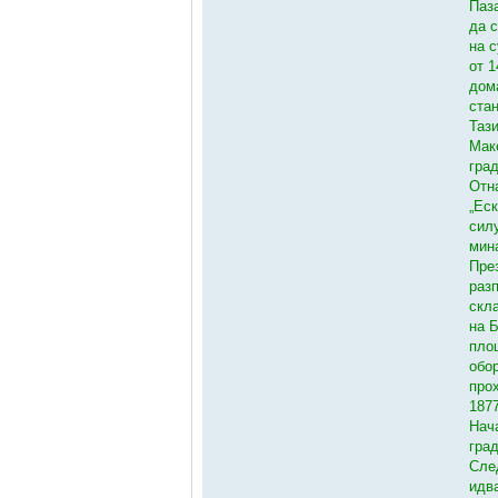
Паз
да с
на 
от 
дом
ста
Таз
Мак
гра
Отн
„Ес
сил
мин
Пре
раз
скл
на 
пло
обо
про
187
Нач
гра
Сле
идв