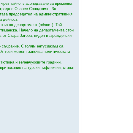
и чрез тайно гласоподаване за временна
 града е Ованес Соваджиян. За
става председател на административния
а дейност.
тър на департамент (област). Той
хтиманска. Начело на департамента стои
в от Стара Загора, виден възрожденски
о събрание. С голям ентусиазъм са
От този момент започва политическата
 тютюна и зеленчуковите градини.
 притежание на турски чифликчии, стават