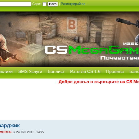
Скрит
|
Регистрирай се
истики
SMS Услуги
Банлист
Изтегли CS 1.6
Правила
Бан
Добре дошъл в сървърите на CS MegaGam
зарджик
MORTAL
» 24 Окт 2013, 14:27