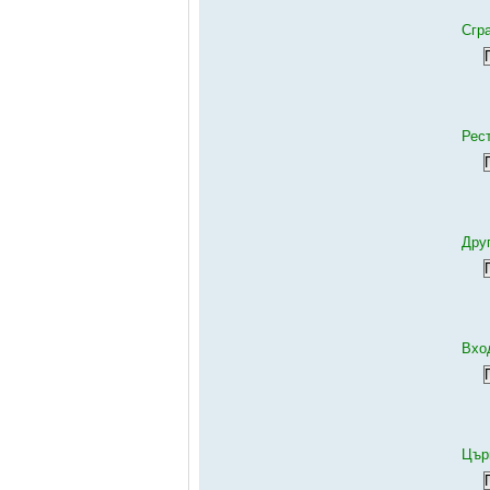
Сгр
Рес
Дру
Вхо
Цър