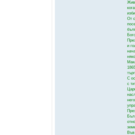
Жив
ког
изб
От с
пос
бъл
Бог
Пре
и г
нач
няк
Мак
1865
тър
С о
с ти
Цар
нас
нег
упр
През
Бъл
отн
зем
Във