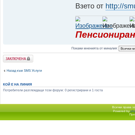
Взето от
http://sm
Пенсиониран
Покажи мненията от миналия:
Заключена
Назад към SMS Услуги
КОЙ Е НА ЛИНИЯ
Потребители разглеждащи този форум: 0 регистрирани и 1 госта
Всички права 
Powered by
ph
Начало форум
Пре