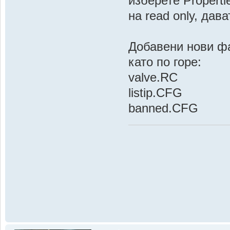
изберете Propert
на read only, дав
Добавени нови фа
като по горе:
valve.RC
listip.CFG
banned.CFG