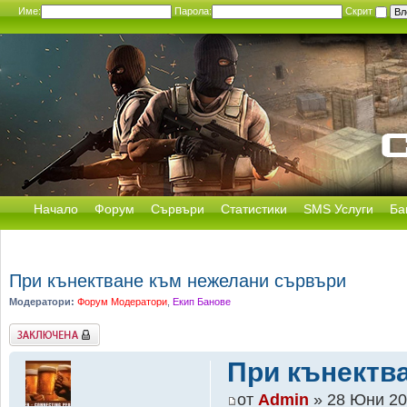
Име:
Парола:
Скрит
Начало
Форум
Сървъри
Статистики
SMS Услуги
Ба
При кънектване към нежелани сървъри
Модератори:
Форум Модератори
,
Екип Банове
Заключена
При кънектв
от
Admin
» 28 Юни 20