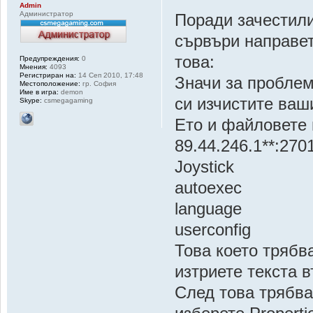
Admin
Администратор
Поради зачестил
сървъри направет
това:
Предупреждения:
0
Мнения:
4093
Регистриран на:
14 Сеп 2010, 17:48
Значи за проблем
Местоположение:
гр. София
Име в игра:
demon
си изчистите ваш
Skype:
csmegagaming
Ето и файловете 
89.44.246.1**:270
Joystick
autoexec
language
userconfig
Това което трябв
изтриете текста в
След това трябва