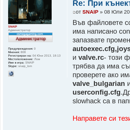
Re: При къне
от
SNAIP
» 08 Юли 20
Във файловете con
SNAIP
има написано conn
Администратор
запазвате проме
autoexec.cfg,joys
Предупреждения:
0
Мнения:
808
и
valve.rc
- този 
Регистриран на:
04 Юни 2013, 18:13
Местоположение:
Лом
Име в игра:
SNAIP
трябва да има същ
Skype:
snaip_lom
проверете ако им
valve_bulgarian
и
userconfig.cfg
.Д
slowhack са в па
Направете си тези