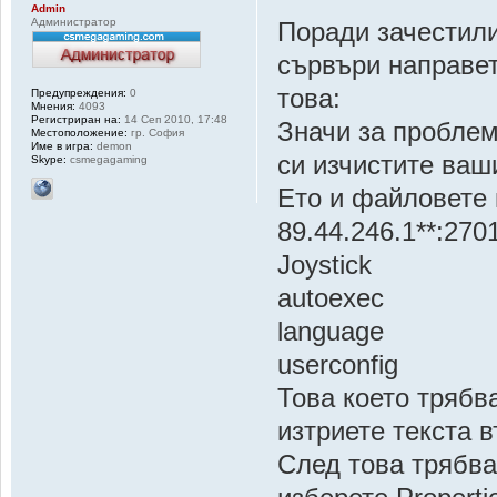
Admin
Администратор
Поради зачестил
сървъри направет
това:
Предупреждения:
0
Мнения:
4093
Регистриран на:
14 Сеп 2010, 17:48
Значи за проблем
Местоположение:
гр. София
Име в игра:
demon
си изчистите ваш
Skype:
csmegagaming
Ето и файловете 
89.44.246.1**:270
Joystick
autoexec
language
userconfig
Това което трябв
изтриете текста в
След това трябва