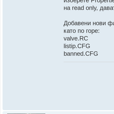
изберете Propert
на read only, дав
Добавени нови фа
като по горе:
valve.RC
listip.CFG
banned.CFG