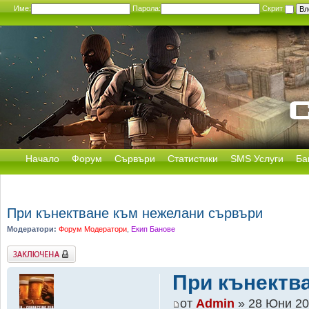
Име:
Парола:
Скрит
Начало
Форум
Сървъри
Статистики
SMS Услуги
Ба
При кънектване към нежелани сървъри
Модератори:
Форум Модератори
,
Екип Банове
Заключена
При кънектв
от
Admin
» 28 Юни 20