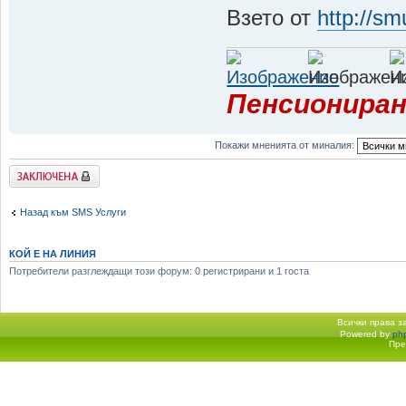
Взето от
http://sm
Пенсиониран
Покажи мненията от миналия:
Заключена
Назад към SMS Услуги
КОЙ Е НА ЛИНИЯ
Потребители разглеждащи този форум: 0 регистрирани и 1 госта
Всички права 
Powered by
ph
Начало форум
Пре