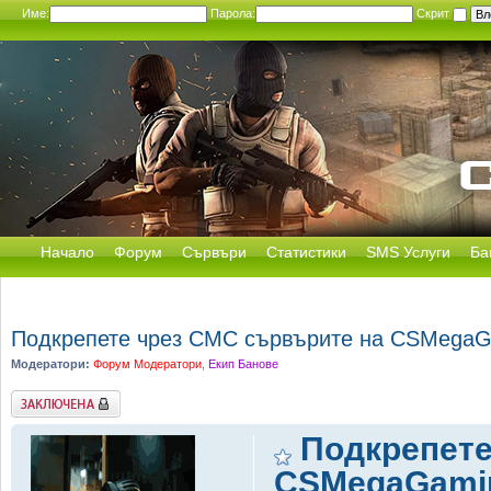
Име:
Парола:
Скрит
Начало
Форум
Сървъри
Статистики
SMS Услуги
Ба
Подкрепете чрез СМС сървърите на CSMega
Модератори:
Форум Модератори
,
Екип Банове
Заключена
Подкрепете
CSMegaGami