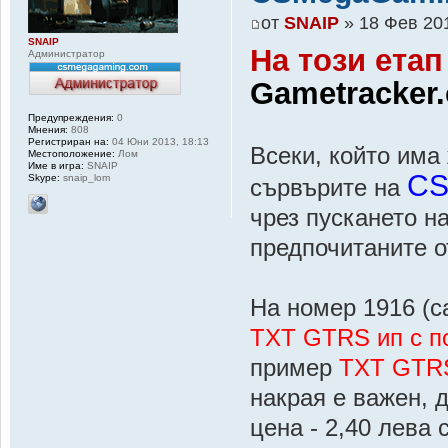
от
SNAIP
» 18 Фев 201
SNAIP
На този етап
Администратор
Gametracker
Предупреждения:
0
Мнения:
808
Регистриран на:
04 Юни 2013, 18:13
Всеки, който има
Местоположение:
Лом
Име в игра:
SNAIP
CS
Skype:
snaip_lom
сървърите на
чрез пускането н
предпочитаните о
На номер 1916 (с
TXT GTRS ип с п
пример
TXT GTRS
накрая е важен, 
цена - 2,40 лева