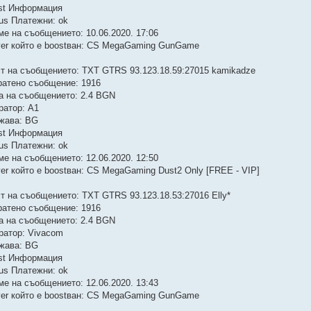
st Информация
tus Платежни: ok
ме на съобщението: 10.06.2020. 17:06
ver който е boostван: CS MegaGaming GunGame
ст на съобщението: TXT GTRS 93.123.18.59:27015 kamikadze
ратено съобщение: 1916
а на съобщението: 2.4 BGN
ратор: A1
жава: BG
st Информация
tus Платежни: ok
ме на съобщението: 12.06.2020. 12:50
ver който е boostван: CS MegaGaming Dust2 Only [FREE - VIP]
ст на съобщението: TXT GTRS 93.123.18.53:27016 Elly*
ратено съобщение: 1916
а на съобщението: 2.4 BGN
ратор: Vivacom
жава: BG
st Информация
tus Платежни: ok
ме на съобщението: 12.06.2020. 13:43
ver който е boostван: CS MegaGaming GunGame