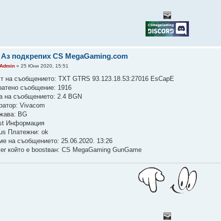
 Аз подкрепих CS MegaGaming.com
Admin
» 25 Юни 2020, 15:51
ст на съобщението: TXT GTRS 93.123.18.53:27016 EsCapE
ратено съобщение: 1916
а на съобщението: 2.4 BGN
ратор: Vivacom
жава: BG
st Информация
tus Платежни: ok
ме на съобщението: 25.06.2020. 13:26
ver който е boostван: CS MegaGaming GunGame