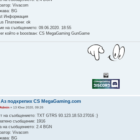
ратор: Vivacom
жава: BG
st Информация
tus Платежни: ok
ме на съобщението: 09.06.2020. 18:55
ver който е boostван: CS MegaGaming GunGame
 Аз подкрепих CS MegaGaming.com
Admin
» 13 Юни 2020, 09:26
ст на съобщението: TXT GTRS 93.123.18.53:27016 :}
ратено съобщение: 1916
а на съобщението: 2.4 BGN
ратор: Vivacom
жава: BG