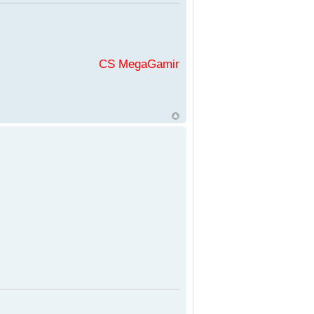
CS MegaGaming във