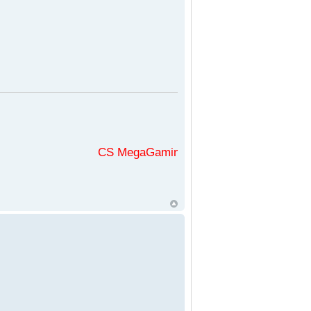
CS MegaGaming във