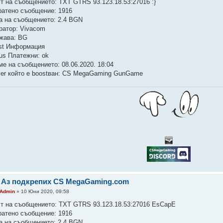
ст на съобщението: TXT GTRS 93.123.18.53:27016 :}
ратено съобщение: 1916
а на съобщението: 2.4 BGN
ратор: Vivacom
жава: BG
st Информация
tus Платежни: ok
ме на съобщението: 08.06.2020. 18:04
ver който е boostван: CS MegaGaming GunGame
 Аз подкрепих CS MegaGaming.com
Admin
» 10 Юни 2020, 09:58
ст на съобщението: TXT GTRS 93.123.18.53:27016 EsCapE
ратено съобщение: 1916
а на съобщението: 2.4 BGN