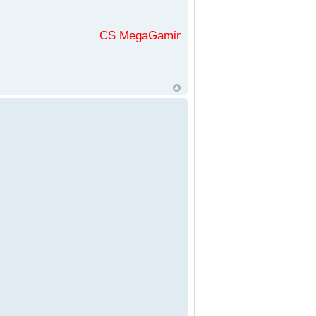
CS MegaGaming във