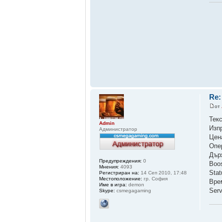
Re:
от
Тек
Admin
Изп
Администратор
Цен
Опе
Дър
Предупреждения:
0
Boo
Мнения:
4093
Sta
Регистриран на:
14 Сеп 2010, 17:48
Местоположение:
гр. София
Вре
Име в игра:
demon
Ser
Skype:
csmegagaming