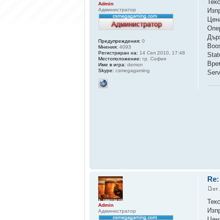
Тек
Admin
Администратор
Изп
Цен
Опе
Дър
Предупреждения:
0
Boo
Мнения:
4093
Регистриран на:
14 Сеп 2010, 17:48
Sta
Местоположение:
гр. София
Вре
Име в игра:
demon
Skype:
csmegagaming
Ser
Re:
от
Тек
Admin
Изп
Администратор
Цен