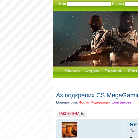
Име:
Парола:
Начало
Форум
Сървъри
Стат
Аз подкрепих CS MegaGami
Модератори:
Форум Модератори
,
Екип Банове
Заключена
Re
от