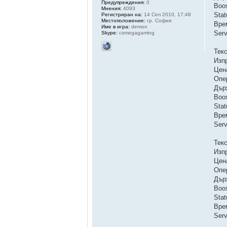
Предупреждения:
0
Boo
Мнения:
4093
Sta
Регистриран на:
14 Сеп 2010, 17:48
Местоположение:
гр. София
Вре
Име в игра:
demon
Ser
Skype:
csmegagaming
Тек
Изп
Цен
Опе
Дър
Boo
Sta
Вре
Ser
Тек
Изп
Цен
Опе
Дър
Boo
Sta
Вре
Ser