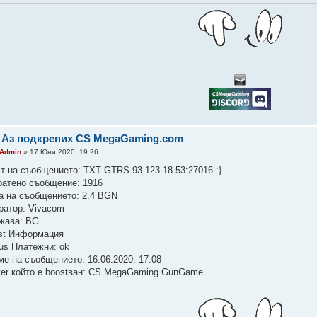
 Аз подкрепих CS MegaGaming.com
Admin
» 17 Юни 2020, 19:26
ст на съобщението: TXT GTRS 93.123.18.53:27016 :}
ратено съобщение: 1916
а на съобщението: 2.4 BGN
ратор: Vivacom
жава: BG
st Информация
tus Платежни: ok
ме на съобщението: 16.06.2020. 17:08
ver който е boostван: CS MegaGaming GunGame