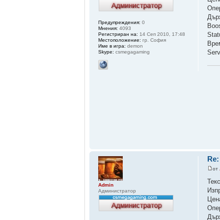
Опе
Дър
Предупреждения:
0
Boo
Мнения:
4093
Sta
Регистриран на:
14 Сеп 2010, 17:48
Местоположение:
гр. София
Вре
Име в игра:
demon
Ser
Skype:
csmegagaming
Re:
от
Тек
Admin
Изп
Администратор
Цен
Опе
Дър