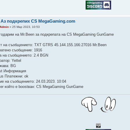
 Аз подкрепих CS MegaGaming.com
Admin
» 25 Мар 2023, 10:53
годарим на Mr.Been за подкрепата на CS MegaGaming GunGame
ст на съобщението: TXT GTRS 45.144.155.166:27016 Mr.Been
ратено съобщение: 1916
а на съобщението: 2.4 BGN
атор: Yettel
жава: BG
st Информация
tus Платежни: ok
ме на съобщението: 24.03.2023. 10:04
ver който е boostван: CS MegaGaming GunGame