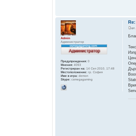
Re:
от
Бла
Admin
Администратор
Тек
Изп
Цен
Предупреждения:
0
Опер
Мнения:
4093
Дър
Регистриран на:
14 Сеп 2010, 17:48
Местоположение:
гр. София
Boo
Име в игра:
demon
Sta
Skype:
csmegagaming
Вре
Ser