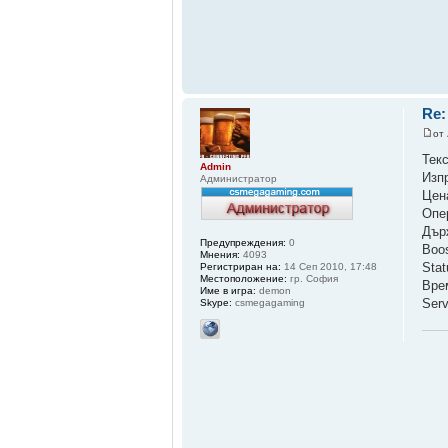
Re:
от
Тек
Admin
Изп
Администратор
Цен
Опе
Дър
Предупреждения:
0
Boo
Мнения:
4093
Sta
Регистриран на:
14 Сеп 2010, 17:48
Местоположение:
гр. София
Вре
Име в игра:
demon
Ser
Skype:
csmegagaming