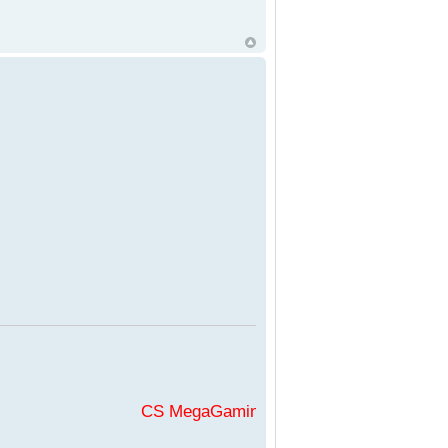
CS MegaGaming във