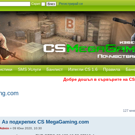
Скрит
|
Регистрирай се
истики
SMS Услуги
Банлист
Изтегли CS 1.6
Правила
Бан
Добре дошъл в сървърите на CS Mega
ng.com
127 мн
: Аз подкрепих CS MegaGaming.com
Admin
» 09 Юни 2020, 10:30