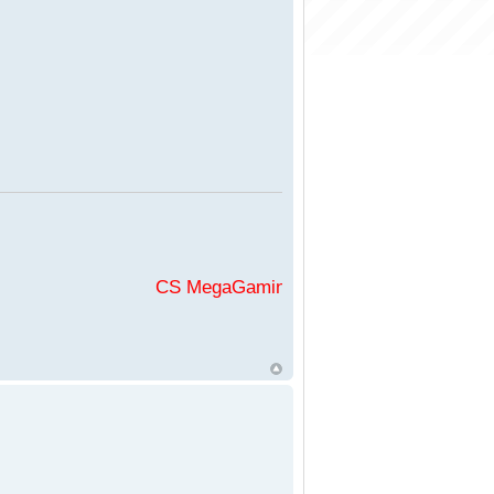
CS MegaGaming във