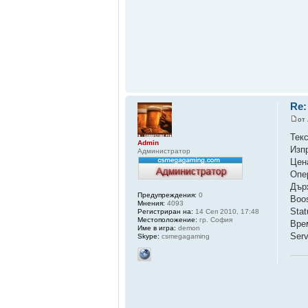
Re:
от
Тек
Admin
Изп
Администратор
Цен
Опе
Дър
Предупреждения:
0
Boo
Мнения:
4093
Sta
Регистриран на:
14 Сеп 2010, 17:48
Местоположение:
гр. София
Вре
Име в игра:
demon
Ser
Skype:
csmegagaming