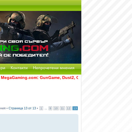
ери
Контакти
Непрочетени мнения
Gaming.com: GunGame, Dust2, CS:GO Remake [Multi-Mod] и RA
ения •
Страница
13
от
13
•
...
1
9
10
11
12
13