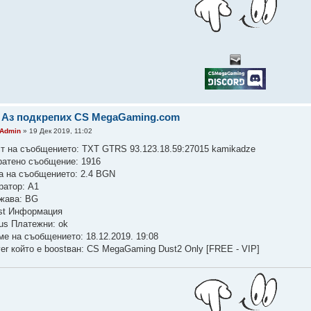
 Аз подкрепих CS MegaGaming.com
Admin
» 19 Дек 2019, 11:02
ст на съобщението: TXT GTRS 93.123.18.59:27015 kamikadze
ратено съобщение: 1916
а на съобщението: 2.4 BGN
ратор: A1
жава: BG
st Информация
tus Платежни: ok
ме на съобщението: 18.12.2019. 19:08
ver който е boostван: CS MegaGaming Dust2 Only [FREE - VIP]