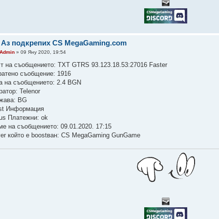
 Аз подкрепих CS MegaGaming.com
Admin
» 09 Яну 2020, 19:54
ст на съобщението: TXT GTRS 93.123.18.53:27016 Faster
ратено съобщение: 1916
а на съобщението: 2.4 BGN
атор: Telenor
жава: BG
st Информация
tus Платежни: ok
ме на съобщението: 09.01.2020. 17:15
ver който е boostван: CS MegaGaming GunGame