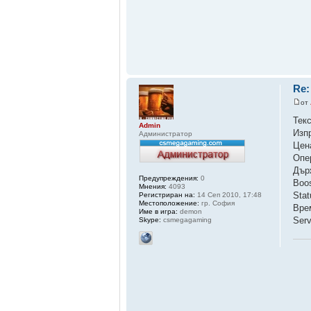
Re:
от
Тек
Admin
Изп
Администратор
Цен
Опе
Дър
Предупреждения:
0
Boo
Мнения:
4093
Sta
Регистриран на:
14 Сеп 2010, 17:48
Местоположение:
гр. София
Вре
Име в игра:
demon
Ser
Skype:
csmegagaming