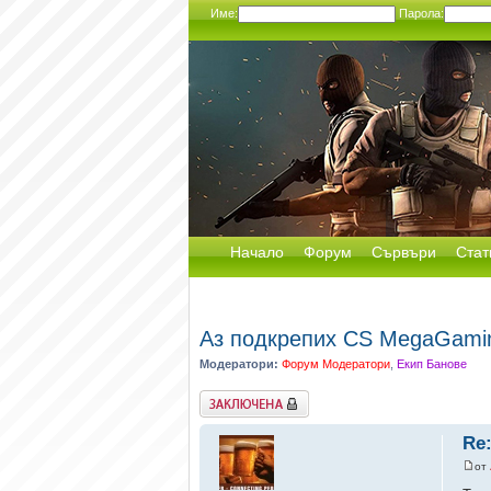
Име:
Парола:
Начало
Форум
Сървъри
Стат
Аз подкрепих CS MegaGami
Модератори:
Форум Модератори
,
Екип Банове
Заключена
Re
от