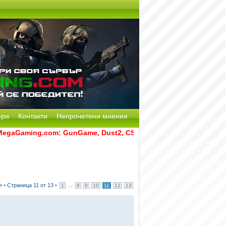
ери
Контакти
Непрочетени мнения
ming.com: GunGame, Dust2, CS:GO Remake [Multi-Mod] и RATS
я •
Страница
11
от
13
•
...
1
8
9
10
11
12
13