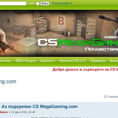
Скрит
|
Регистрирай се
истики
SMS Услуги
Банлист
Изтегли CS 1.6
Правила
Бан
Добре дошъл в сървърите на CS MegaGa
ng.com
127 мнени
: Аз подкрепих CS MegaGaming.com
Admin
» 12 Дек 2019, 10:44