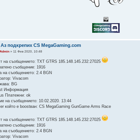
 Аз подкрепих CS MegaGaming.com
Admin
» 11 Фев 2020, 10:48
ст на съобщението: TXT GTRS 185.148.145.232:27025
ратено съобщение: 1916
а на съобщението: 2.4 BGN
ратор: Vivacom
жава: BG
st Информация
tus Платежни: ok
ме на съобщението: 10.02.2020. 13:44
ver който е boostван: CS MegaGaming GunGame Arms Race
ст на съобщението: TXT GTRS 185.148.145.232:27025
ратено съобщение: 1916
а на съобщението: 2.4 BGN
ратор: Vivacom