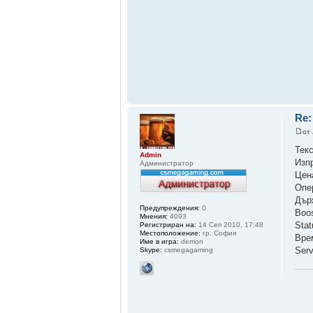
Re:
от
Тек
Admin
Изп
Администратор
Цен
Опе
Дър
Предупреждения:
0
Boo
Мнения:
4093
Sta
Регистриран на:
14 Сеп 2010, 17:48
Местоположение:
гр. София
Вре
Име в игра:
demon
Ser
Skype:
csmegagaming