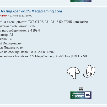
 Аз подкрепих CS MegaGaming.com
Admin
» 11 Фев 2020, 10:00
ст на съобщението: TXT GTRS 93.123.18.59:27015 kamikadze
ратено съобщение: 1916
а на съобщението: 2.4 BGN
ратор: A1
жава: BG
st Информация
tus Платежни: ok
ме на съобщението: 08.02.2020. 18:02
ver който е boostван: CS MegaGaming Dust2 Only [FREE - VIP]