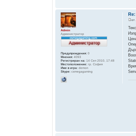
Re:
от
Тек
Admin
Изп
Администратор
Цен
Опе
Дър
Предупреждения:
0
Boo
Мнения:
4093
Sta
Регистриран на:
14 Сеп 2010, 17:48
Местоположение:
гр. София
Вре
Име в игра:
demon
Ser
Skype:
csmegagaming