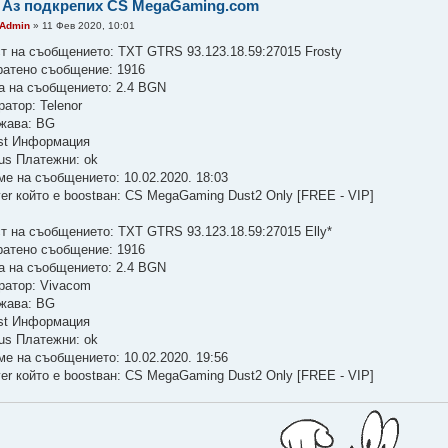
 Аз подкрепих CS MegaGaming.com
Admin
» 11 Фев 2020, 10:01
ст на съобщението: TXT GTRS 93.123.18.59:27015 Frosty
ратено съобщение: 1916
а на съобщението: 2.4 BGN
атор: Telenor
жава: BG
st Информация
tus Платежни: ok
ме на съобщението: 10.02.2020. 18:03
ver който е boostван: CS MegaGaming Dust2 Only [FREE - VIP]
ст на съобщението: TXT GTRS 93.123.18.59:27015 Elly*
ратено съобщение: 1916
а на съобщението: 2.4 BGN
ратор: Vivacom
жава: BG
st Информация
tus Платежни: ok
ме на съобщението: 10.02.2020. 19:56
ver който е boostван: CS MegaGaming Dust2 Only [FREE - VIP]