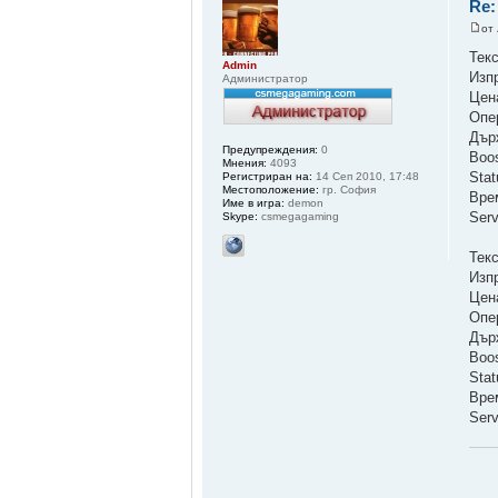
Re:
от
Тек
Admin
Изп
Администратор
Цен
Опер
Дър
Предупреждения:
0
Boo
Мнения:
4093
Sta
Регистриран на:
14 Сеп 2010, 17:48
Местоположение:
гр. София
Вре
Име в игра:
demon
Ser
Skype:
csmegagaming
Тек
Изп
Цен
Опе
Дър
Boo
Sta
Вре
Ser