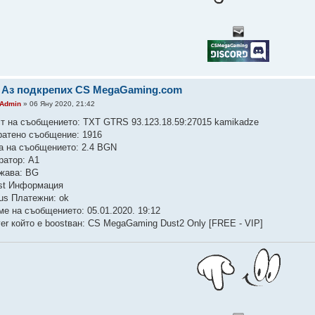
 Аз подкрепих CS MegaGaming.com
Admin
» 06 Яну 2020, 21:42
ст на съобщението: TXT GTRS 93.123.18.59:27015 kamikadze
ратено съобщение: 1916
а на съобщението: 2.4 BGN
ратор: A1
жава: BG
st Информация
tus Платежни: ok
ме на съобщението: 05.01.2020. 19:12
ver който е boostван: CS MegaGaming Dust2 Only [FREE - VIP]