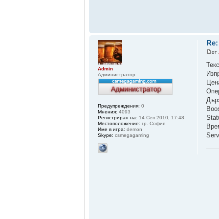
Re:
от
Тек
Admin
Изп
Администратор
Цен
Опер
Дър
Предупреждения:
0
Boo
Мнения:
4093
Sta
Регистриран на:
14 Сеп 2010, 17:48
Местоположение:
гр. София
Вре
Име в игра:
demon
Ser
Skype:
csmegagaming