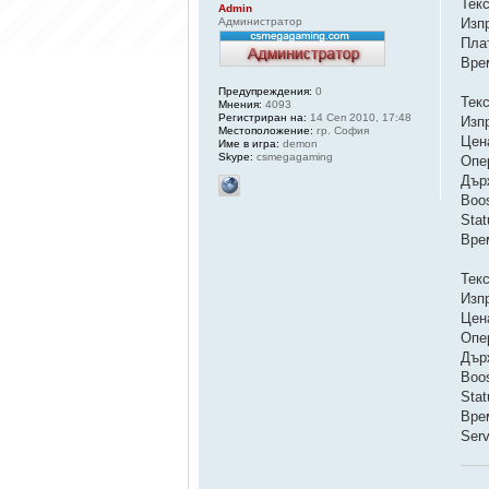
Тек
Admin
Администратор
Изп
Пла
Вре
Предупреждения:
0
Тек
Мнения:
4093
Регистриран на:
14 Сеп 2010, 17:48
Изп
Местоположение:
гр. София
Цен
Име в игра:
demon
Skype:
csmegagaming
Опе
Дър
Boo
Sta
Вре
Тек
Изп
Цен
Опе
Дър
Boo
Sta
Вре
Ser