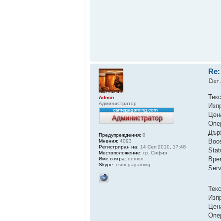
Re:
от
Тек
Admin
Администратор
Изп
Цен
Опе
Дър
Предупреждения:
0
Boo
Мнения:
4093
Регистриран на:
14 Сеп 2010, 17:48
Sta
Местоположение:
гр. София
Вре
Име в игра:
demon
Skype:
csmegagaming
Ser
Тек
Изп
Цен
Опе