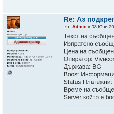
Re: Аз подкр
от
Admin
» 03 Юни 20
Admin
Администратор
Текст на съобщен
Изпратено съобщ
Цена на съобщен
Предупреждения:
0
Мнения:
4093
Регистриран на:
14 Сеп 2010, 17:48
Оператор: Vivac
Местоположение:
гр. София
Име в игра:
demon
Държава: BG
Skype:
csmegagaming
Boost Информац
Status Платежни:
Време на съобщен
Server който е 