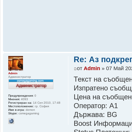
Re: Аз подкр
от
Admin
» 07 Май 20
Admin
Администратор
Текст на съобщен
Изпратено съобщ
Цена на съобщен
Предупреждения:
0
Мнения:
4093
Регистриран на:
14 Сеп 2010, 17:48
Оператор: A1
Местоположение:
гр. София
Име в игра:
demon
Държава: BG
Skype:
csmegagaming
Boost Информац