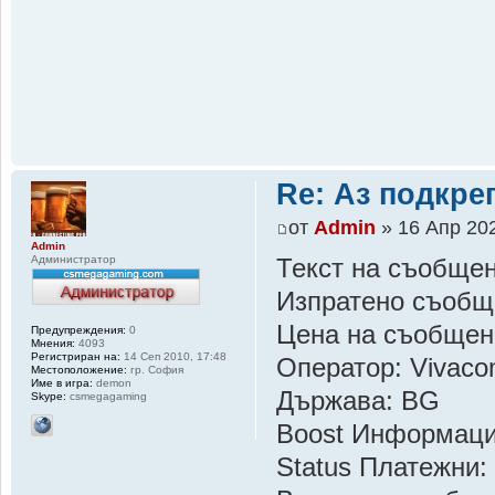
Re: Аз подкр
от
Admin
» 16 Апр 202
Admin
Администратор
Текст на съобщен
Изпратено съобщ
Цена на съобщен
Предупреждения:
0
Мнения:
4093
Регистриран на:
14 Сеп 2010, 17:48
Оператор: Vivac
Местоположение:
гр. София
Име в игра:
demon
Държава: BG
Skype:
csmegagaming
Boost Информац
Status Платежни: