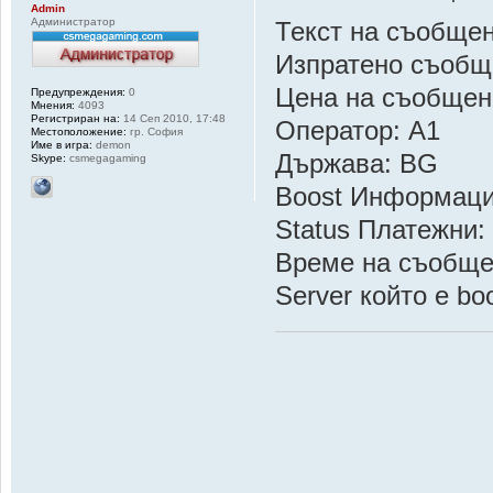
Admin
Администратор
Текст на съобщен
Изпратено съобщ
Цена на съобщен
Предупреждения:
0
Мнения:
4093
Регистриран на:
14 Сеп 2010, 17:48
Оператор: A1
Местоположение:
гр. София
Име в игра:
demon
Държава: BG
Skype:
csmegagaming
Boost Информац
Status Платежни:
Време на съобщен
Server който е b