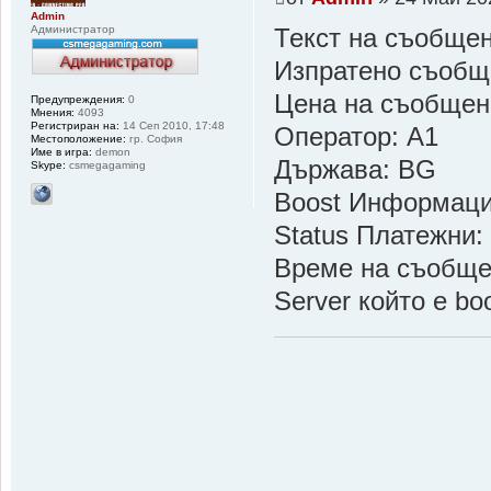
Admin
Администратор
Текст на съобщен
Изпратено съобщ
Цена на съобщен
Предупреждения:
0
Мнения:
4093
Регистриран на:
14 Сеп 2010, 17:48
Оператор: A1
Местоположение:
гр. София
Име в игра:
demon
Държава: BG
Skype:
csmegagaming
Boost Информац
Status Платежни:
Време на съобщен
Server който е b