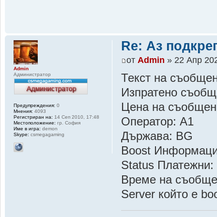
Re: Аз подкр
от
Admin
» 22 Апр 202
Admin
Администратор
Текст на съобщен
Изпратено съобщ
Цена на съобщен
Предупреждения:
0
Мнения:
4093
Регистриран на:
14 Сеп 2010, 17:48
Оператор: A1
Местоположение:
гр. София
Име в игра:
demon
Държава: BG
Skype:
csmegagaming
Boost Информац
Status Платежни:
Време на съобщен
Server който е b