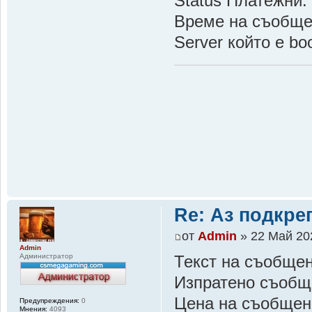
Status Платежни:
Време на съобщен
Server който е b
Re: Аз подкр
от
Admin
» 22 Май 202
Admin
Администратор
Текст на съобще
Изпратено съобщ
Цена на съобщен
Предупреждения:
0
Мнения:
4093