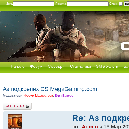
Име:
Парола:
Скрит
Начало
Форум
Сървъри
Статистики
SMS Услуги
Ба
Д
Аз подкрепих CS MegaGaming.com
Модератори:
Форум Модератори
,
Екип Банове
Заключена
Re: Аз подк
от
Admin
» 15 Мар 20