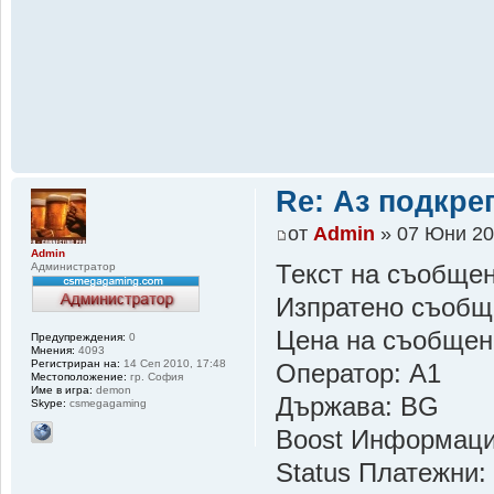
Re: Аз подкр
от
Admin
» 07 Юни 20
Admin
Администратор
Текст на съобщен
Изпратено съобщ
Цена на съобщен
Предупреждения:
0
Мнения:
4093
Регистриран на:
14 Сеп 2010, 17:48
Оператор: A1
Местоположение:
гр. София
Име в игра:
demon
Държава: BG
Skype:
csmegagaming
Boost Информац
Status Платежни: