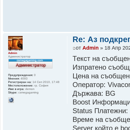
Re: Аз подкр
от
Admin
» 18 Апр 202
Admin
Администратор
Текст на съобщен
Изпратено съобщ
Цена на съобщен
Предупреждения:
0
Мнения:
4093
Регистриран на:
14 Сеп 2010, 17:48
Оператор: Vivac
Местоположение:
гр. София
Име в игра:
demon
Държава: BG
Skype:
csmegagaming
Boost Информац
Status Платежни:
Време на съобщен
Server който е b