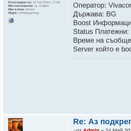
Регистриран на:
14 Сеп 2010, 17:48
Оператор: Vivac
Местоположение:
гр. София
Име в игра:
demon
Държава: BG
Skype:
csmegagaming
Boost Информац
Status Платежни:
Време на съобщен
Server който е b
Re: Аз подкр
от
Admin
» 24 Май 20