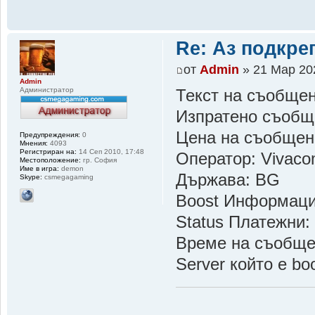
Re: Аз подкр
от
Admin
» 21 Мар 20
Admin
Администратор
Текст на съобщен
Изпратено съобщ
Цена на съобщен
Предупреждения:
0
Мнения:
4093
Регистриран на:
14 Сеп 2010, 17:48
Оператор: Vivac
Местоположение:
гр. София
Име в игра:
demon
Държава: BG
Skype:
csmegagaming
Boost Информац
Status Платежни:
Време на съобщен
Server който е 