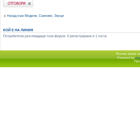
Добави отговор
Назад към Модели, Скинове, Звуци
КОЙ Е НА ЛИНИЯ
Потребители разглеждащи този форум: 0 регистрирани и 1 госта
Всички права 
Powered by
ph
Начало форум
Пре