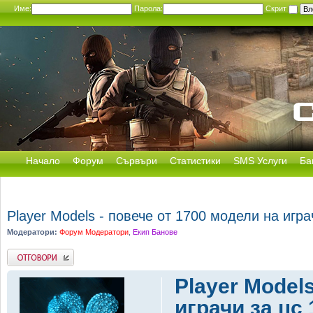
Име:
Парола:
Скрит
Начало
Форум
Сървъри
Статистики
SMS Услуги
Ба
Player Models - повече от 1700 модели на игра
Модератори:
Форум Модератори
,
Екип Банове
Добави отговор
Player Model
играчи за цс 