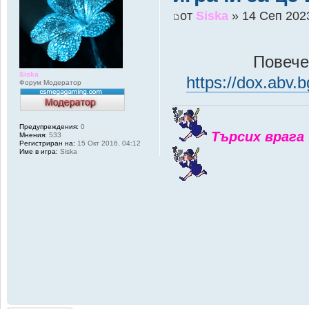
от
Siska
» 14 Сеп 2023
Повече 
Siska
https://dox.abv
Форум Модератор
Предупреждения:
0
Търсих врага 
Мнения:
533
Регистриран на:
15 Окт 2016, 04:12
Име в игра:
Siska