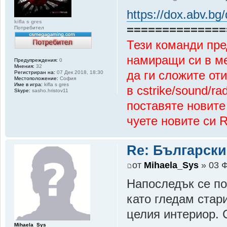
https://dox.abv.b
kifla s gres
==============
Потребител
Тези команди пре
намиращи си в мен
Предупреждения:
0
Мнения:
32
да ги сложите от
Регистриран на:
07 Дек 2018, 18:30
Местоположение:
София
Име в игра:
kifla s gres
в cstrike/sound/r
Skype:
sasho.hristov11
поставяте новите
чуете новите си 
Re: Български
от
Mihaela_Sys
» 03 Ф
Напоследък се п
като гледам стар
целия интериор. 
Mihaela_Sys