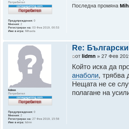
Потребител
Последна промяна
Mih
Предупреждения:
0
Мнения:
2
Регистриран на:
03 Фев 2019, 00:53
Име в игра:
Mihaela
Re: Български
от
lidmn
» 27 Фев 201
Който иска да пр
анаболи
, трябва
Нещата не се слу
lidmn
полагане на усил
Потребител
Предупреждения:
0
Мнения:
2
Регистриран на:
27 Фев 2019, 15:58
Име в игра:
lidmn