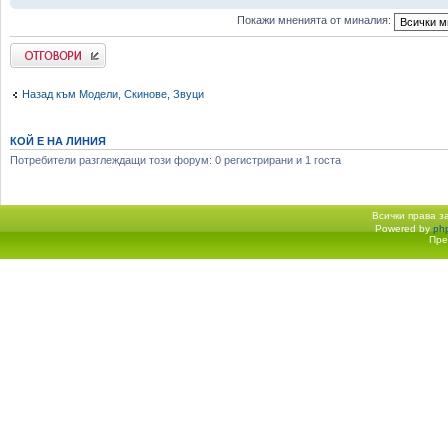
Покажи мненията от миналия:
Добави отговор
Назад към Модели, Скинове, Звуци
КОЙ Е НА ЛИНИЯ
Потребители разглеждащи този форум: 0 регистрирани и 1 госта
Всички права 
Powered by
ph
Начало форум
Пре