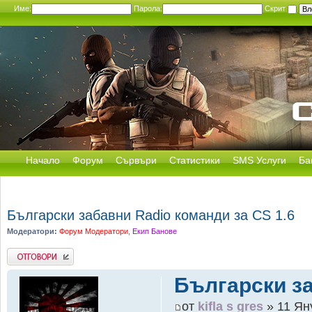
Име:
Парола:
Скрит
Начало
Форум
Сървъри
Статистики
SMS Услуги
Ба
Български забавни Radio команди за CS 1.6
Модератори:
Форум Модератори
,
Екип Банове
Добави отговор
Български за
от
kifla s gres
» 11 Ян