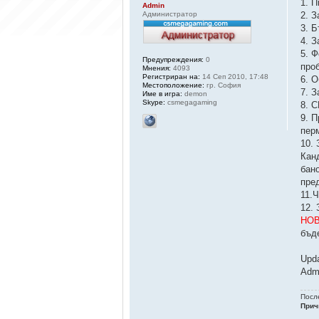
1. 
Admin
Администратор
2. З
3. Б
4. 
5. Ф
Предупреждения:
0
проб
Мнения:
4093
Регистриран на:
14 Сеп 2010, 17:48
6. О
Местоположение:
гр. София
7. 
Име в игра:
demon
Skype:
csmegagaming
8. 
9. 
пер
10.
Кан
бан
пре
11.
12.
НОВ
бъд
Upd
Adm
Посл
Прич