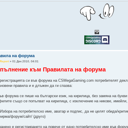
авила на форума
Report
» 01 Дек 2010, 04:01
пълнение към Правилата на форума
С регистрацията си във форума на CSMegaGaming.com потребителят декл
ановени правила и е длъжен да ги спазва:
Във форума се пише на български език, на кирилица, без замяна на букви
филите също се попълват на кирилица, с изключение на никове, имейли,
. Избора на потребителско име, аватар и подпис, да не целят обида/крит
фирма/форум/сайт/ (друго)
ранено е регистрирането на повече от едно потребителско име във фо