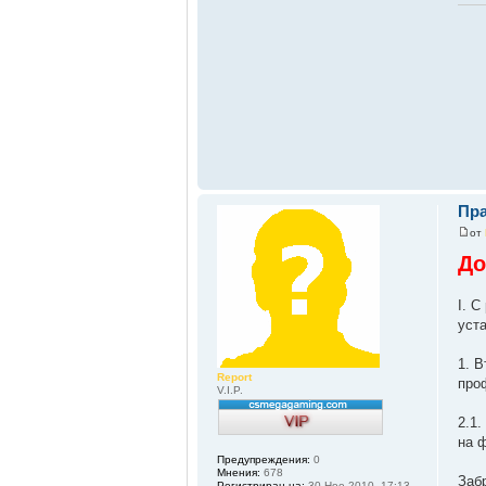
Пр
от
До
I. 
уст
1. 
Report
про
V.I.P.
2.1
на 
Предупреждения:
0
Мнения:
678
Заб
Регистриран на:
30 Ное 2010, 17:13