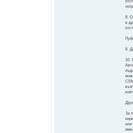
отс
пот
8. 
в д
отс
Пуб
9. 
10.
Авт
бъд
мож
CSM
въз
коя
Дру
За 
кир
или
име