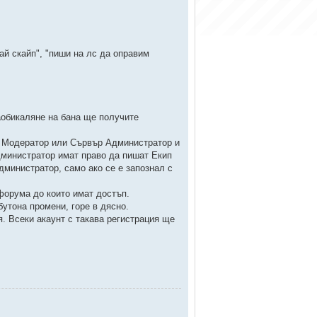
дай скайп", "пиши на лс да оправим
аобикаляне на бана ще получите
от Модератор или Сървър Администратор и
министратор имат право да пишат Екип
дминистратор, само ако се е запознал с
форума до които имат достъп.
бутона промени, горе в дясно.
. Всеки акаунт с такава регистрация ще