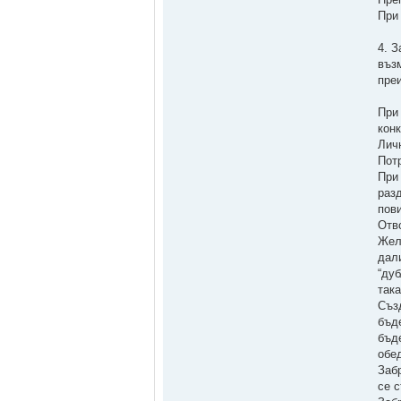
При
4. 
въз
пре
При
кон
Лич
Пот
При
раз
пов
Отв
Жел
дал
“ду
так
Съз
бъд
бъд
обе
Заб
се 