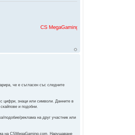
CS MegaGaming във
арира, че е съгласен със следните
 с цифри, знаци или символи. Данните в
 скайпове и подобни.
ика/подобие/реклама на друг участник или
рума на CSMegaGaming.com. Нарушаване