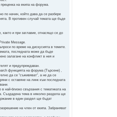
 преценка на екипа на форума.
о по начин, който дава да се разбере
сията. В противен случай темата ще бъде
 както и при заглавие, отнасящо се до
rivate Message.
ъпроси по време на дискусията в темите.
темата, последната може да бъде
ено залагане на конфликт в нея и
телят и предупреждаван.
earch функцията на форума (Търсене) ,
елно да се “съживяват”, а не да се
аряни с оставяне на линк към последната
вани.
 в най-близко свързания с тематиката на
. Създадена тема в няколко раздела ще
ържание в един раздел ще бъдат
 разрешение на член от екипа. Забраняват