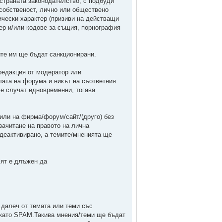
 страната законодателство, с подбуди
 собственост, лично или обществено
ически характер (призиви на действащи
ер и/или кодове за същия, порнография
ите им ще бъдат санкционирани.
редакция от модератор или
лата на форума и никът на съответния
се случат едновременни, тогава
 или на фирма/форум/сайт/(друго) без
езачитане на правото на лична
деактивирано, а темите/мненията ще
лят е длъжен да
далеч от темата или теми със
 като SPAM.Такива мнения/теми ще бъдат