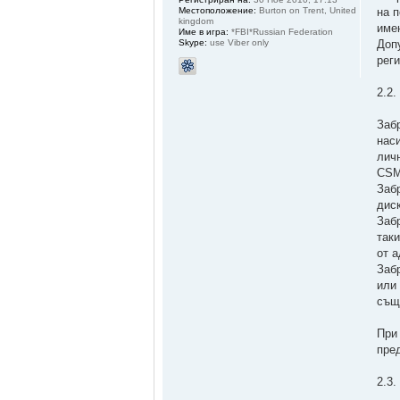
на 
Местоположение:
Burton on Trent, United
kingdom
име
Име в игра:
*FBI*Russian Federation
Доп
Skype:
use Viber only
рег
2.2
Заб
нас
лич
CSM
Заб
дис
Заб
так
от 
Заб
или
същ
При
пре
2.3.