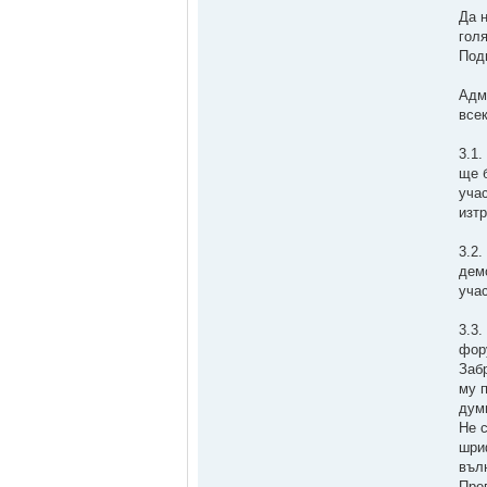
Да 
гол
Под
Адм
все
3.1
ще 
уча
изт
3.2
дем
уча
3.3
фору
Заб
му 
дум
Не 
шри
въл
Преп