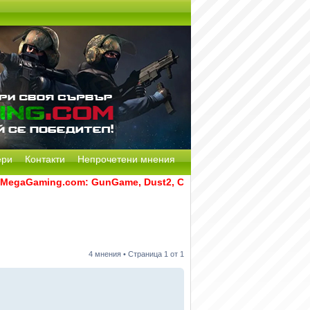
ери
Контакти
Непрочетени мнения
aming.com: GunGame, Dust2, CS:GO Remake [Multi-Mod] и RAT
4 мнения • Страница
1
от
1