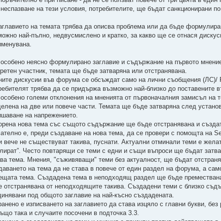
 неспазване на тези условия, потребителите, ще бъдат санкционирани по
Заглавието на темата трябва да описва проблема или да бъде формулиран
можно най-пълно, недвусмислено и кратко, за какво ще се отнася диску
именувана.
 особено неясно формулирано заглавие и съдържание на първото мнение,
кретен участник, темата ще бъде затваряна или отстранявана.
ните дискусии във форума се обсъждат само на лични съобщения (ЛС)/ P
ребителят трябва да се придържа възможно най-близко до поставените в
 особено големи отклонения на мненията от първоначалния замисъл на 
делена на две или повече части. Темата ще бъде затваряна след установ
ишаване на напрежението.
орена нова тема със същото съдържание ще бъде отстранявана и създа
ателно е, преди създаване на нова тема, да се провери с помощта на S
и вече не съществуват такива, пуснати. Актуални отминали теми е желат
блират”. Често повтарящи се теми с едни и същи въпроси ще бъдат затв
ава тема. Мнения, "съживяващи" теми без актуалност, ще бъдат отстраня
даването на тема да не става в повече от един раздел на форума, а само
ещата тема. Създадена тема в неподходящ раздел ще бъде премествана
е отстранявана от неподходящите такива. Създадени теми с близко съд
динявани под общото заглавие на най-късно създадената.
ранено е изписването на заглавието да става изцяло с главни букви, без
също така и случаите посочени в подточка 3.3.