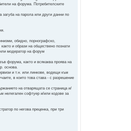
ебители на форума. Потребителските
а загуба на парола или други данни по
ия.
цинизми, обидно, порнографско,
 както и образи на обществено познати
 или модератор на форум
във форума, както и всякаква проява на
р. основа.
рвизи и т.н. или линкове, водещи към
чаите, в които това става - с разрешение
ържанието на отварящата се страница и/
ъм нелегален софтуер и/или кодове за
тратор по негова преценка, при три