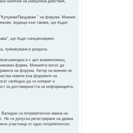
ано наличие на умишлени действия,
л "Купувам/Продавам " на форума. Мнения
инкове, водещи към такива, ще бъдат
ава", ще бъде санкционирано.
а, публикувани в раздела.
безвъзмездно и с цел взаимопомощ.
 никаква форма. Мненията могат да
Правила на форума. Автор на мнения не
частва повече във форумите на
ат свободно да се копират и
ст за достоверността на информацията,
 Валидни са потребителски имена на
с. Не се допуска регистриране на двама
овече участници от едно потребителско