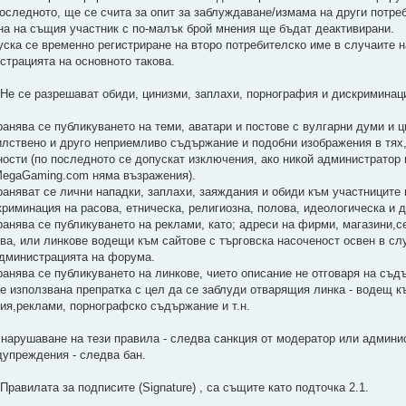
последното, ще се счита за опит за заблуждаване/измама на други потр
на на същия участник с по-малък брой мнения ще бъдат деактивирани.
уска се временно регистриране на второ потребителско име в случаите н
истрацията на основното такова.
. Не се разрешават обиди, цинизми, заплахи, порнография и дискриминац
ранява се публикуването на теми, аватари и постове с вулгарни думи и 
илствено и друго неприемливо съдържание и подобни изображения в тях,
ности (по последното се допускат изключения, ако никой администратор
egaGaming.com няма възражения).
раняват се лични нападки, заплахи, заяждания и обиди към участниците 
криминация на расова, етническа, религиозна, полова, идеологическа и д
ранява се публикуването на реклами, като; адреси на фирми, магазини,се
ива, или линкове водещи към сайтове с търговска насоченост освен в слу
администрацията на форума.
ранява се публикуването на линкове, чието описание не отговаря на съд
 е използвана препратка с цел да се заблуди отварящия линка - водещ к
ия,реклами, порнографско съдържание и т.н.
 нарушаване на тези правила - следва санкция от модератор или админис
дупреждения - следва бан.
 Правилата за подписите (Signature) , са същите като подточка 2.1.