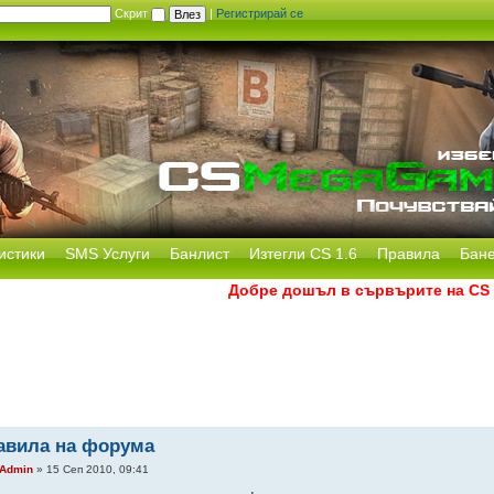
Скрит
|
Регистрирай се
истики
SMS Услуги
Банлист
Изтегли CS 1.6
Правила
Бан
Добре дошъл в сървърите на CS MegaG
авила на форума
Admin
» 15 Сеп 2010, 09:41