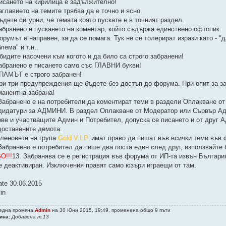
Писането на кирилица е задължително!
аглавието на темите трябва да е точно и ясно.
ъдете сигурни, че темата която пускате е в точният раздел.
Забранено е пускането на коментар, който съдържа единствено офтопик.
орумът е направен, за да се помага. Тук не се толерират изрази като - "
лема" и т.н..
бидите насочени към когото и да било са строго забранени!
Забранено е писането само със ГЛАВНИ букви!
СПАМЪТ е строго забранен!
При три предупреждения ще бъдете без достъп до форума. При опит за з
манентна забрана!
 Забранено е на потребители да коментират теми в раздели Оплакване 
дидатури за АДМИНИ. В раздел Оплакване от Модератор или Сървър Ад
ове и участващите Админ и Потребител, допуска се писането и от друг А
доставените демота.
Членовете на група
Gold V.I.P.
имат право да пишат във всички теми във 
 Забранено е потребител да пише два поста един след друг, използвайте 
О!!!
13. Забранява се е регистрация във форума от ИП-та извън България
е деактивиран. Изключения правят само юзъри играещи от там.
ate 30.06.2015
in
една промяна
Admin
на 30 Юни 2015, 19:49, променена общо 9 пъти
ина:
Добавена т.13