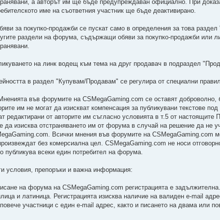
транявани, а авторът им ще бъде предупреждаван официално. При доказ
ребителското име на съответния участник ще бъде деактивирано.
Обяви за покупко-продажби се пускат само в определения за това разде
ругите раздели на форума, съдържащи обяви за покупко-продажби или л
транявани.
ликуването на линк водещ към тема на друг продавач в подраздел "Прод
Дейността в раздел "Купувам/Продавам" се регулира от специални правил
 Мненията във форумите на CSMegaGaming.com се оставят доброволно, 
орите им не могат да изискват компенсация за публикувани текстове под
ат редактирани от авторите им съгласно условията в т.5 от настоящите 
е да изисква отстраняването им от форума в случай на решение да не у
egaGaming.com. Всички мнения във форумите на CSMegaGaming.com мог
произвеждат без комерсиална цел. CSMegaGaming.com не носи отговорно
то публикува всеки един потребител на форума.
ги условия, препоръки и важна информация:
писане на форума на CSMegaGaming.com регистрацията е задължителна.
илица и латиница. Регистрацията изисква наличие на валиден e-mail адре
 повече участници с един e-mail aдрес, както и писането на двама или п
.