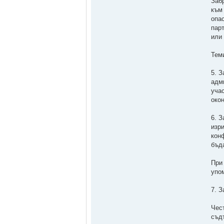
Заб
към
опа
пар
или
Тем
5. 
адм
уча
око
6. 
изр
кон
бъд
При
упом
7. 
Чес
съд