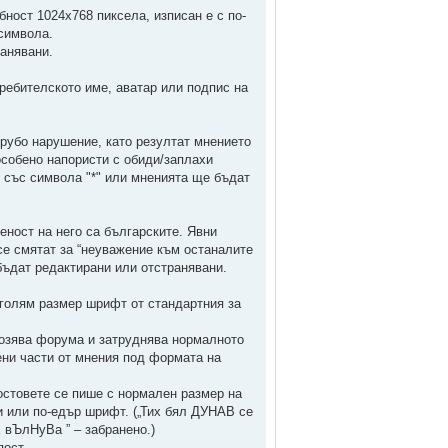
ност 1024х768 пиксела, изписан е с по-
символа.
ранявани.
ебителското име, аватар или подпис на
грубо нарушение, като резултат мнението
особено напористи с обиди/заплахи
 със символа "*" или мненията ще бъдат
ност на него са българските. Явни
е смятат за “неуважение към останалите
 бъдат редактирани или отстранявани.
о-голям размер шрифт от стандартния за
грозява форума и затруднява нормалното
ени части от мнения под формата на
постовете се пише с нормален размер на
ви или по-едър шрифт. („Тих бял ДУНАВ се
вЪлНуВа ” – забранено.)
пост.