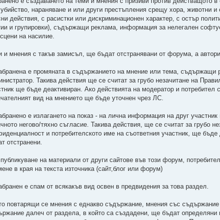
ранено е създаването на теми и мнения с призиви против действащото в
 убийство, нараняване и или други престъпления срещу хора, животни и
сни действия, с расистки или дискриминационен характер, с остър полит
тии и групировки), съдържащи реклама, информация за нелегален софту
 сцени на насилие.
и и мнения с такъв замисъл, ще бъдат отстранявани от форума, а автор
Забранена е промяната в съдържанието на мнение или тема, съдържащи 
инистратор. Такива действия ще се считат за грубо незачитане на Прави
стник ще бъде деактивиран. Ако действията на модератор и потребител 
нчателният вид на мнението ще бъде уточнен чрез ЛС.
Забранено е излагането на показ - на лична информация на друг участник
ичното негово/тяхно съгласие. Такива действия, ще се считат за грубо н
фиденциалност и потребителското име на съответния участник, ще бъде 
ат отстранени.
 публикуване на материали от други сайтове във този форум, потребите
ене в края на текста източника (сайт,блог или форум)
Забранен е спам от всякакъв вид освен в предвидения за това раздел.
то повтарящи се мнения с еднакво съдържание, мнения със съдържание 
ържание далеч от раздела, в който са създадени, ще бъдат определяни