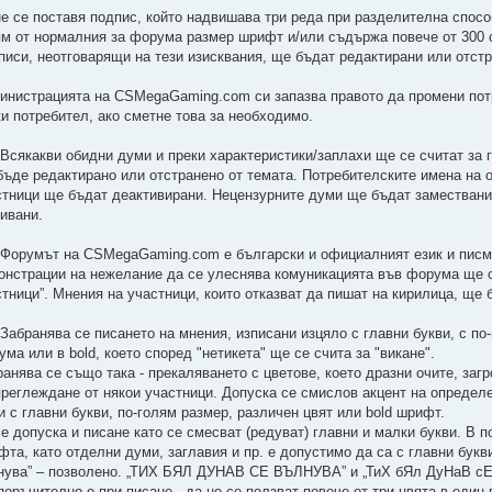
не се поставя подпис, който надвишава три реда при разделителна способ
ям от нормалния за форума размер шрифт и/или съдържа повече от 300 
писи, неотговарящи на тези изисквания, ще бъдат редактирани или отст
инистрацията на CSMegaGaming.com си запазва правото да промени потр
ки потребител, ако сметне това за необходимо.
. Всякакви обидни думи и преки характеристики/заплахи ще се считат за 
бъде редактирано или отстранено от темата. Потребителските имена на 
стници ще бъдат деактивирани. Нецензурните думи ще бъдат замествани
ривани.
. Форумът на CSMegaGaming.com е български и официалният език и писме
онстрации на нежелание да се улеснява комуникацията във форума ще с
стници”. Мнения на участници, които отказват да пишат на кирилица, ще
. Забранява се писането на мнения, изписани изцяло с главни букви, с п
ма или в bold, което според "нетикета" ще се счита за "викане".
ранява се също така - прекаляването с цветове, което дразни очите, за
преглеждане от някои участници. Допуска се смислов акцент на определ
и с главни букви, по-голям размер, различен цвят или bold шрифт.
се допуска и писане като се смесват (редуват) главни и малки букви. В 
фта, като отделни думи, заглавия и пр. е допустимо да са с главни бук
нува” – позволено. „ТИХ БЯЛ ДУНАВ СЕ ВЪЛНУВА” и „ТиХ бЯл ДуНаВ сЕ 
оръчително е при писане - да не се ползват повече от три цвята в един 