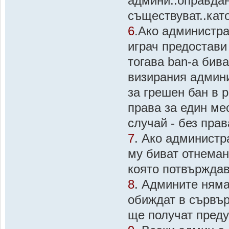
админи..оправдан
съществуват..като
6
.Ако администрат
играч предостави 
тогава ban-a бив
визирания админи
за грешен бан в 
права за един ме
случай - без прав
7
. Ако администра
му биват отнеман
която потвърждав
8
. Админите няма
обиждат в сървър
ще получат преду