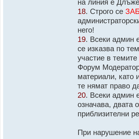
на линия е Длъже
18
. Строго се
ЗА
администраторск
него!
19
. Всеки админ 
се изказва по те
участие в темит
Форум Модератор 
материали, като
те нямат право д
20
. Всеки админ 
означава, двата 
приблизителни ре
При нарушение на