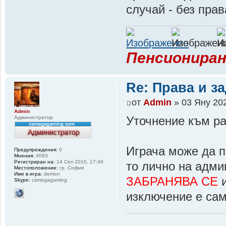
случай - без прав
Пенсиониран
Re: Права и з
от
Admin
» 03 Яну 202
Admin
Администратор
Уточнение към ра
Играча може да п
Предупреждения:
0
Мнения:
4093
Регистриран на:
14 Сеп 2010, 17:48
то лично на адми
Местоположение:
гр. София
Име в игра:
demon
ЗАБРАНЯВА СЕ
и
Skype:
csmegagaming
изключение е само