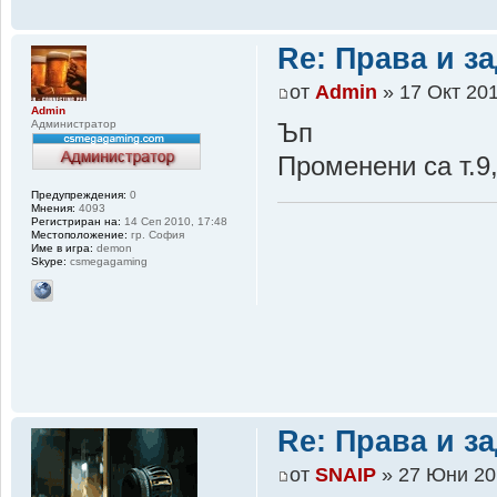
Re: Права и з
от
Admin
» 17 Окт 201
Admin
Администратор
Ъп
Променени са т.9,
Предупреждения:
0
Мнения:
4093
Регистриран на:
14 Сеп 2010, 17:48
Местоположение:
гр. София
Име в игра:
demon
Skype:
csmegagaming
Re: Права и з
от
SNAIP
» 27 Юни 20