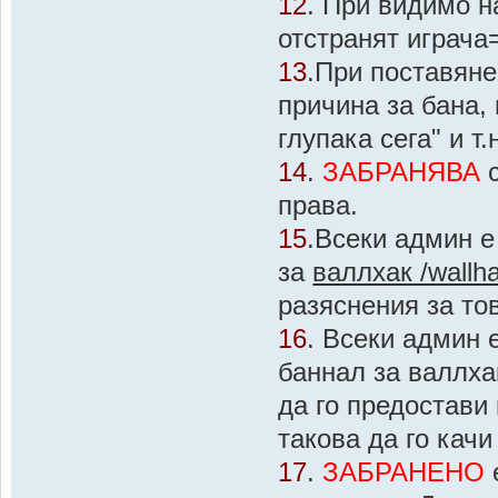
12
. При видимо н
отстранят играча
13
.При поставяне
причина за бана, 
глупака сега" и т.
14
.
ЗАБРАНЯВА
с
права.
15
.Всеки админ 
за
валлхак /wallh
разяснения за т
16
. Всеки админ 
баннал за валлха
да го предостави
такова да го качи
17
.
ЗАБРАНЕНО