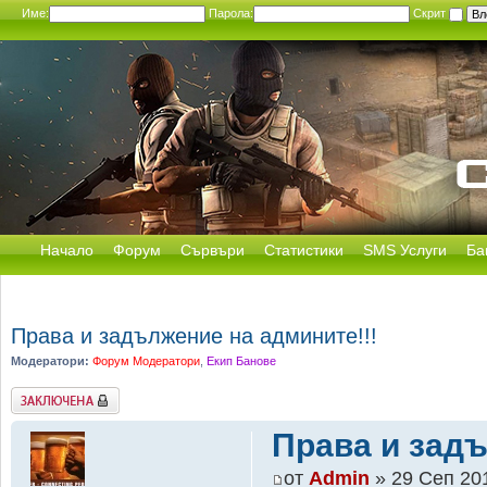
Име:
Парола:
Скрит
Начало
Форум
Сървъри
Статистики
SMS Услуги
Ба
Права и задължение на админите!!!
Модератори:
Форум Модератори
,
Екип Банове
Заключена
Права и задъ
от
Admin
» 29 Сеп 201