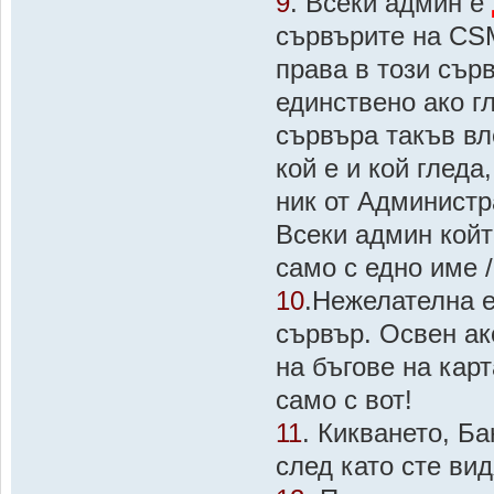
9
. Всеки админ е
сървърите на CS
права в този сър
единствено ако г
сървъра такъв вл
кой е и кой гледа
ник от Администр
Всеки админ койт
само с едно име /
10
.Нежелателна е
сървър. Освен ак
на бъгове на карт
само с вот!
11
. Кикването, Б
след като сте ви