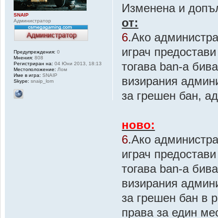
Изменена и допъл
SNAIP
от:
Администратор
6
.Ако администрат
играч предостави 
Предупреждения:
0
Мнения:
808
тогава ban-a бив
Регистриран на:
04 Юни 2013, 18:13
Местоположение:
Лом
Име в игра:
SNAIP
визирания админи
Skype:
snaip_lom
за грешен бан, а
ново:
6
.Ако администрат
играч предостави 
тогава ban-a бив
визирания админи
за грешен бан в 
права за един ме