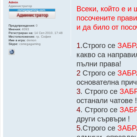
Admin
Администратор
Всеки, който е и
посочените прави
и да било от пос
Предупреждения:
0
Мнения:
4093
Регистриран на:
14 Сеп 2010, 17:48
Местоположение:
гр. София
Име в игра:
demon
1
.Строго се
ЗАБР
Skype:
csmegagaming
какво са направи
пълни права!
2
Строго се
ЗАБР
основателна прич
3
. Строго се
ЗАБ
останали чатове 
4
. Строго се
ЗАБ
други сървъри !
5
.Строго се
ЗАБР