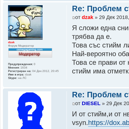
Re: Проблем с
от
dzak
» 29 Дек 2018,
Я сложи една сним
трябва да е.
dzak
Това със стийм л
Форум Модератор
Най-вероятно оба
Това се прави от 
Предупреждения:
0
Мнения:
1634
стийм има отметк
Регистриран на:
04 Дек 2012, 20:45
Име в игра:
dzak
Skype:
на ЛС
Re: Проблем с
от
DIESEL
» 29 Дек 20
И от стийм,и от 
vsyn.
https://dox.