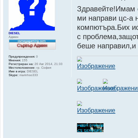
Здравейте!Имам 
ми направи цс-а 
компютъра.Бих ис
DIESEL
с проблема,защот
Админ
беше направил,и 
Предупреждения:
0
Мнения:
155
Регистриран на:
20 Авг 2014, 21:33
Местоположение:
гр. София
Име в игра:
DIESEL
Skype:
marinhso333