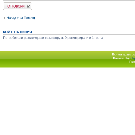
Добави отговор
Назад към Помощ
КОЙ Е НА ЛИНИЯ
Потребители разглеждащи този форум: 0 регистрирани и 1 госта
Всички права 
Powered by
ph
Начало форум
Пре