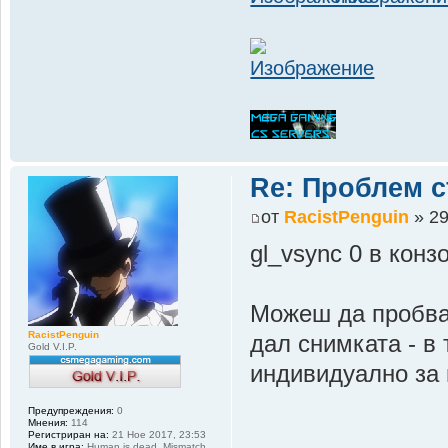
Re: Проблем с
от
RacistPenguin
» 29
gl_vsync 0 в конз
Можеш да пробваш
RacistPenguin
дал снимката - в
Gold V.I.P.
индивидуално за 
Предупреждения:
0
Мнения:
114
Регистриран на:
21 Ное 2017, 23:53
Име в игра:
Human is dead. Mismatch.