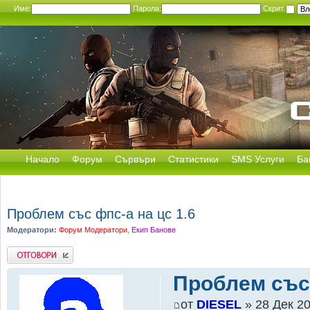
Име:
Парола:
Скрит
Начало
Форум
Сървъри
Статистики
SMS Услуги
Ба
Проблем със фпс-а на цс 1.6
Модератори:
Форум Модератори
,
Екип Банове
Добави отговор
Проблем със 
от
DIESEL
» 28 Дек 20