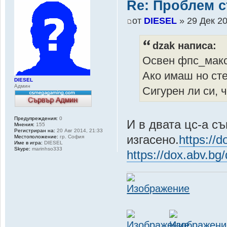
Re: Проблем с
от
DIESEL
» 29 Дек 20
dzak написа:
Освен фпс_макс
Ако имаш но сте
DIESEL
Админ
Сигурен ли си, 
Предупреждения:
0
И в двата цс-а с
Мнения:
155
Регистриран на:
20 Авг 2014, 21:33
изгасено.
https://
Местоположение:
гр. София
Име в игра:
DIESEL
Skype:
marinhso333
https://dox.abv.b