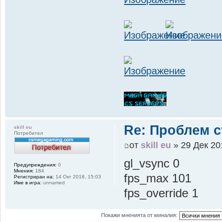
Re: Проблем с
skill eu
Потребител
от
skill eu
» 29 Дек 20
gl_vsync 0
Предупреждения:
0
Мнения:
184
fps_max 101
Регистриран на:
14 Окт 2018, 15:03
Име в игра:
unnamed
fps_override 1
Покажи мненията от миналия: