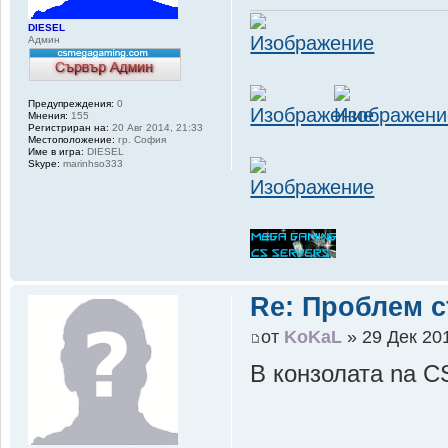
DIESEL
Админ
Предупреждения:
0
Мнения:
155
Регистриран на:
20 Авг 2014, 21:33
Местоположение:
гр. София
Име в игра:
DIESEL
Skype:
marinhso333
Re: Проблем с
от
KoKaL
» 29 Дек 201
В конзолата na C