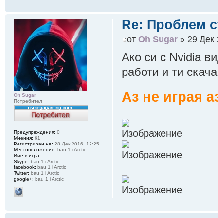
Re: Проблем с
от
Oh Sugar
» 29 Дек 
Ако си с Nvidia в
работи и ти скача 
Аз не играя а
Oh Sugar
Потребител
Предупреждения:
0
Мнения:
61
Регистриран на:
28 Дек 2016, 12:25
Местоположение:
bau 1 i Arctic
Име в игра:
.
Skype:
bau 1 i Arctic
facebook:
bau 1 i Arctic
Twitter:
bau 1 i Arctic
google+:
bau 1 i Arctic