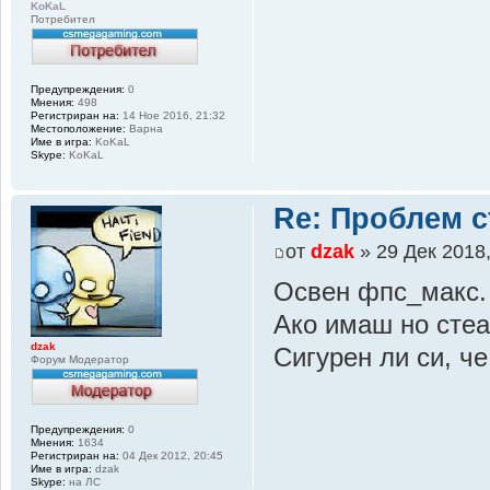
KoKaL
Потребител
Предупреждения:
0
Мнения:
498
Регистриран на:
14 Ное 2016, 21:32
Местоположение:
Варна
Име в игра:
KoKaL
Skype:
KoKaL
Re: Проблем с
от
dzak
» 29 Дек 2018,
Освен фпс_макс.
Ако имаш но стеа
dzak
Сигурен ли си, че
Форум Модератор
Предупреждения:
0
Мнения:
1634
Регистриран на:
04 Дек 2012, 20:45
Име в игра:
dzak
Skype:
на ЛС