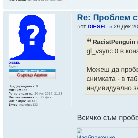
Re: Проблем с
от
DIESEL
» 29 Дек 20
RacistPenguin
gl_vsync 0 в ко
DIESEL
Админ
Можеш да пробва
снимката - в та
индивидуално за
Предупреждения:
0
Мнения:
155
Регистриран на:
20 Авг 2014, 21:33
Местоположение:
гр. София
Име в игра:
DIESEL
Skype:
marinhso333
Всичко съм проб