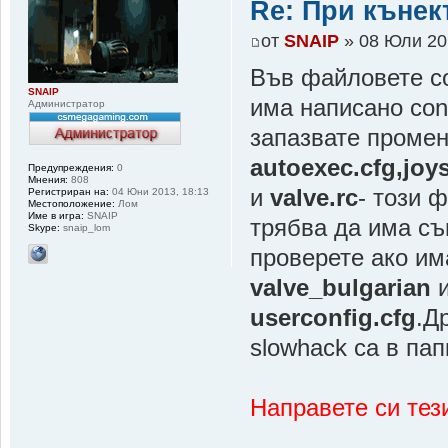
Re: При къне
от
SNAIP
» 08 Юли 20
Във файловете con
SNAIP
има написано conn
Администратор
запазвате проме
autoexec.cfg,joys
Предупреждения:
0
Мнения:
808
и
valve.rc
- този 
Регистриран на:
04 Юни 2013, 18:13
Местоположение:
Лом
Име в игра:
SNAIP
трябва да има същ
Skype:
snaip_lom
проверете ако им
valve_bulgarian
и
userconfig.cfg
.Д
slowhack са в па
Направете си тези