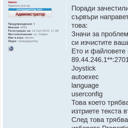
Admin
Администратор
Поради зачестил
сървъри направет
това:
Предупреждения:
0
Мнения:
4093
Регистриран на:
14 Сеп 2010, 17:48
Значи за проблем
Местоположение:
гр. София
Име в игра:
demon
си изчистите ваш
Skype:
csmegagaming
Ето и файловете 
89.44.246.1**:270
Joystick
autoexec
language
userconfig
Това което трябв
изтриете текста в
След това трябва