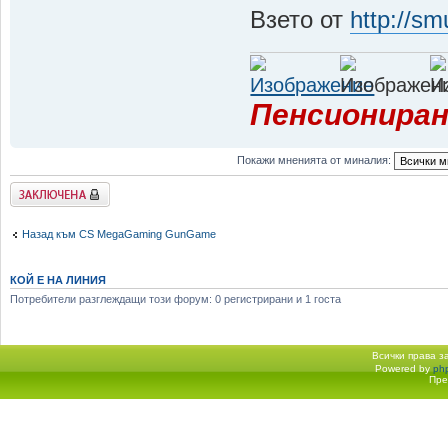
Взето от
http://sm
Пенсиониран
Покажи мненията от миналия:
Заключена
Назад към CS MegaGaming GunGame
КОЙ Е НА ЛИНИЯ
Потребители разглеждащи този форум: 0 регистрирани и 1 госта
Всички права 
Powered by
ph
Начало форум
Пре