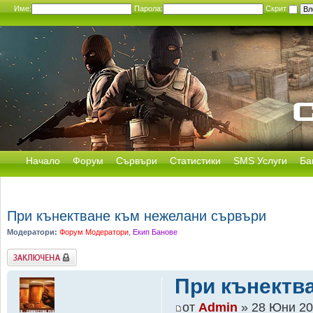
Име:
Парола:
Скрит
Начало
Форум
Сървъри
Статистики
SMS Услуги
Ба
При кънектване към нежелани сървъри
Модератори:
Форум Модератори
,
Екип Банове
Заключена
При кънектв
от
Admin
» 28 Юни 20