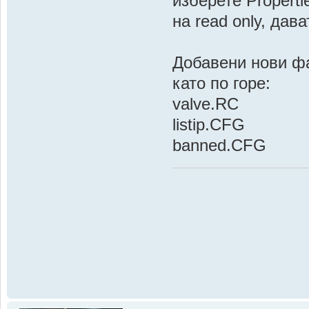
изберете Propert
на read only, дав
Добавени нови фа
като по горе:
valve.RC
listip.CFG
banned.CFG