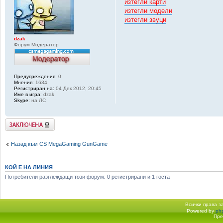
изтегли карти
изтегли модели
изтегли звуци
dzak
Форум Модератор
Предупреждения:
0
Мнения:
1634
Регистриран на:
04 Дек 2012, 20:45
Име в игра:
dzak
Skype:
на ЛС
Заключена
Назад към CS MegaGaming GunGame
КОЙ Е НА ЛИНИЯ
Потребители разглеждащи този форум: 0 регистрирани и 1 госта
Всички права 
Powered by
ph
Начало форум
Пре