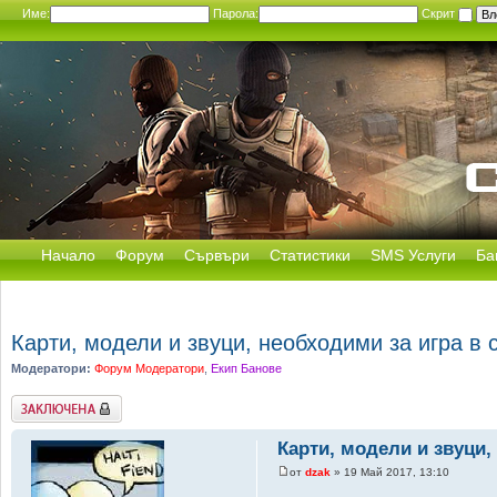
Име:
Парола:
Скрит
Начало
Форум
Сървъри
Статистики
SMS Услуги
Ба
Карти, модели и звуци, необходими за игра в
Модератори:
Форум Модератори
,
Екип Банове
Заключена
Карти, модели и звуци,
от
dzak
» 19 Май 2017, 13:10