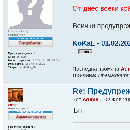
От днес всеки ко
Всички предупреж
LoShaTa LaDy
Потребител
KoKaL - 01.02.20
Предупреждения:
0
Мнения:
528
Регистриран на:
17 Сеп 2010, 14:59
Име в игра:
LoShaTa LaDy
Skype:
sandri4ka_07
Последна промяна
Ad
Причина:
Премахнати 
Re: Предупреж
от
Admin
» 02 Фев 202
Admin
Администратор
Ъп
Предупреждения:
0