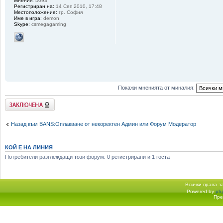
Мнения:
4093
Регистриран на:
14 Сеп 2010, 17:48
Местоположение:
гр. София
Име в игра:
demon
Skype:
csmegagaming
Покажи мненията от миналия:
Заключена
Назад към BANS:Оплакване от некоректен Админ или Форум Модератор
КОЙ Е НА ЛИНИЯ
Потребители разглеждащи този форум: 0 регистрирани и 1 госта
Всички права 
Powered by
ph
Начало форум
Пре