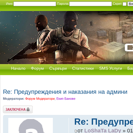
Име:
Парола:
Скрит
Начало
Форум
Сървъри
Статистики
SMS Услуги
Ба
Re: Предупреждения и наказания на админи
Модератори:
Форум Модератори
,
Екип Банове
Заключена
Re: Предупр
от
LoShaTa LaDy
» 01