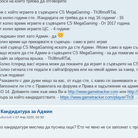
роси на който трябва да отговорите:
Ник с който играете в сървърите CS MegaGaming - Th3llmoRTaL
а колко години сте. /Кандидата не трябва да е под 16 години/ - 16
От колко време играете в сървърите CS MegaGaming - От 2017 година
т колко време играете ЦС. - 4 години
Предишен опит като Админ.- да
Колко време ще прекарвате в сървъра.- само в ратс играя
В кой сървър CS MegaGaming искате да сте Админ. /Може само в един съ
Защо искате да сте Админ в сървърите CS MegaGaming - за да помагам н
кайп за обратна връзка. - Th3llmoRTaL
 Колко /според вас/ играча може да поканите да играят в сървърите на C
 Колко сигнала сте подали в сайта/форума или на някой админ за хакер, 
е съм подавал
Разкажете с две думи нещо за вас, от къде сте, с какво се занимавате и 
 Запознати ли сте с Правилата на форума и Права и задължение на адми
О 14. Добавете линк към ника Ви в
http://www.gametracker.com
или
http:
въра за който кандидатствате. -
https://www.gametracker.com/player/Th3l
..
 Кандидатура за Админ
uBaHoB
» 07 Апр 2020, 02:50
ко кандидатури мислиш да пуснеш още? Ето че явно не си запознат с пр