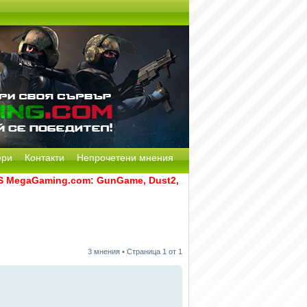
ери
Контакти
Непрочетени мнения
egaGaming.com: GunGame, Dust2, CS:GO Remake [Multi-Mod] и 
3 мнения • Страница
1
от
1