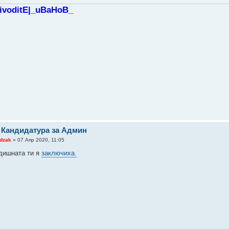
oivoditE|_uBaHoB_
 Кандидатура за Админ
dzak
» 07 Апр 2020, 11:05
дишната ти я
заключиха.