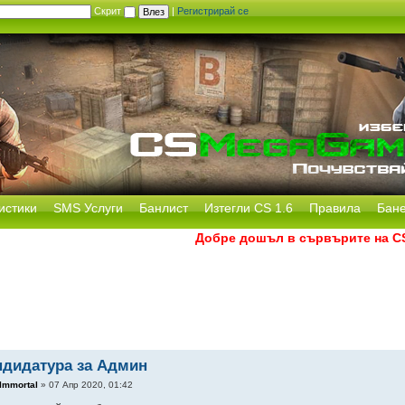
Скрит
|
Регистрирай се
истики
SMS Услуги
Банлист
Изтегли CS 1.6
Правила
Бан
Добре дошъл в сървърите на CS M
ндидатура за Админ
Immortal
» 07 Апр 2020, 01:42