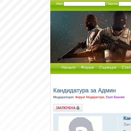
Име:
Парола:
Начало
Форум
Сървъри
Стат
Кандидатура за Админ
Модератори:
Форум Модератори
,
Екип Банове
Заключена
Ка
от