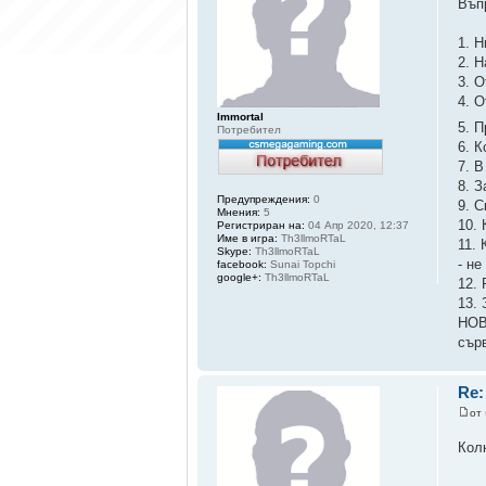
Въп
1. 
2. Н
3. 
4. О
Immortal
5. 
Потребител
6. 
7. 
8. 
Предупреждения:
0
9. С
Мнения:
5
10.
Регистриран на:
04 Апр 2020, 12:37
Име в игра:
Th3llmoRTaL
11.
Skype:
Th3llmoRTaL
- н
facebook:
Sunai Topchi
google+:
Th3llmoRTaL
12. 
13.
НОВ
сър
Re:
от
Кол