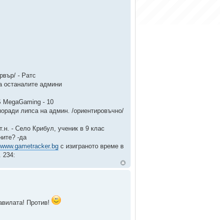
рвър/ - Ратс
а останалите админи
S MegaGaming - 10
поради липса на админ. /ориентировъчно/
т.н. - Село Крибул, ученик в 9 клас
ните? -да
//www.gametracker.bg
с изиграното време в
. 234:
авилата! Против!