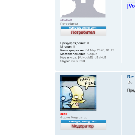
|V
uBaHoB
Потребител
Предупреждения:
0
Мнения:
8
Регистриран на:
04 Мар 2020, 01:12
Местоположение:
София
Име в игра:
|VoivoditE|_uBaHoB_
Skype:
svetli8558
Re:
от
Пре
dzak
Форум Модератор