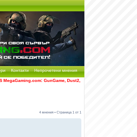
ери
Контакти
Непрочетени мнения
gaGaming.com: GunGame, Dust2, CS:GO Remake [Multi-Mod] и 
4 мнения • Страница
1
от
1