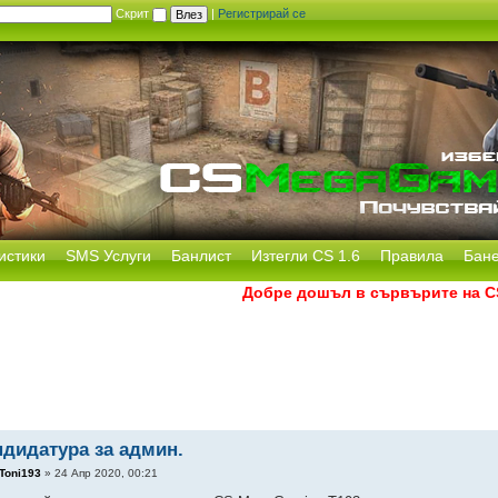
Скрит
|
Регистрирай се
истики
SMS Услуги
Банлист
Изтегли CS 1.6
Правила
Бан
Добре дошъл в сървърите на CS Me
ндидатура за админ.
Toni193
» 24 Апр 2020, 00:21