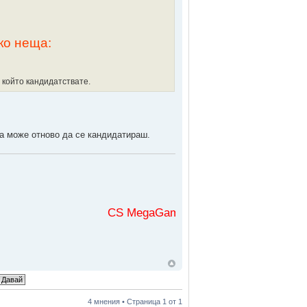
ко неща:
 който кандидатствате.
ва може отново да се кандидатираш.
CS MegaGaming във
4 мнения • Страница
1
от
1