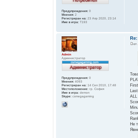
Предупреждения:
0
Мнения:
2
Регистриран на:
23 Апр 2020, 23:14
Име в игра:
T193
Re:
от
Admin
Администратор
Тов
Предупреждения:
0
PL
Мнения:
4093
Firs
Регистриран на:
14 Сеп 2010, 17:48
Местоположение:
гр. София
Last
Име в игра:
demon
ALL
Skype:
csmegagaming
Scor
Minu
Scor
Rank
Не 
Явн