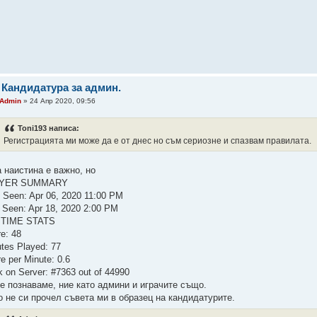
 Кандидатура за админ.
Admin
» 24 Апр 2020, 09:56
Toni193 написа:
Регистрацията ми може да е от днес но съм сериозне и спазвам правилата.
а наистина е важно, но
AYER SUMMARY
t Seen: Apr 06, 2020 11:00 PM
 Seen: Apr 18, 2020 2:00 PM
 TIME STATS
e: 48
tes Played: 77
e per Minute: 0.6
 on Server: #7363 out of 44990
те познаваме, ние като админи и играчите също.
о не си прочел съвета ми в образец на кандидатурите.