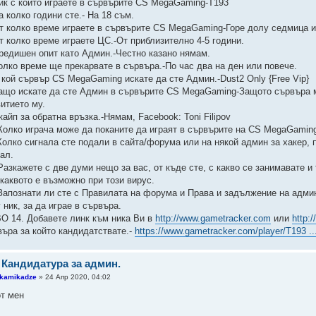
Ник с който играете в сървърите CS MegaGaming-T193
а колко години сте.- На 18 съм.
От колко време играете в сървърите CS MegaGaming-Горе долу седмица и 
От колко време играете ЦС.-От приблизително 4-5 години.
Предишен опит като Админ.-Честно казано нямам.
Колко време ще прекарвате в сървъра.-По час два на ден или повече.
В кой сървър CS MegaGaming искате да сте Админ.-Dust2 Only {Free Vip}
Защо искате да сте Админ в сървърите CS MegaGaming-Защото сървъра м
витието му.
кайп за обратна връзка.-Нямам, Facebook: Toni Filipov
 Колко играча може да поканите да играят в сървърите на CS MegaGaming
 Колко сигнала сте подали в сайта/форума или на някой админ за хакер,
нал.
Разкажете с две думи нещо за вас, от къде сте, с какво се занимавате и
 каквото е възможно при този вирус.
 Запознати ли сте с Правилата на форума и Права и задължение на админ
 ник, за да играе в сървъра.
О 14. Добавете линк към ника Ви в
http://www.gametracker.com
или
http:
въра за който кандидатствате.-
https://www.gametracker.com/player/T193 ..
 Кандидатура за админ.
kamikadze
» 24 Апр 2020, 04:02
от мен