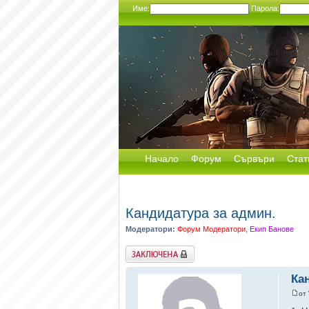
Име:
Парола:
Начало
Форум
Сървъри
Стат
Кандидатура за админ.
Модератори:
Форум Модератори
,
Екип Банове
Заключена
Ка
от