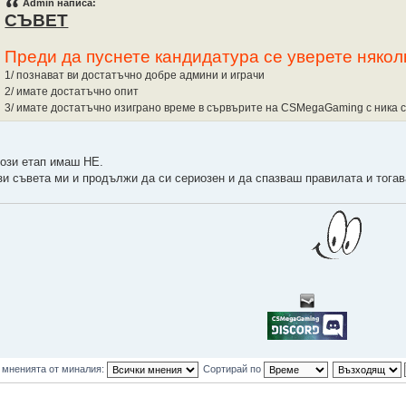
Admin написа:
СЪВЕТ
Преди да пуснете кандидатура се уверете някол
1/ познават ви достатъчно добре админи и играчи
2/ имате достатъчно опит
3/ имате достатъчно изиграно време в сървърите на CSMegaGaming с ника с
този етап имаш НЕ.
зи съвета ми и продължи да си сериозен и да спазваш правилата и тога
 мненията от миналия:
Сортирай по