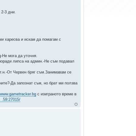
2-3 дни.
и харесва и искам да помагам с
-Не мога да уточня.
 поради липса на админ.-Не съм подавал
 т.н.-От Червен бряг съм.Занимавам се
ите?-Да запознат съм, но брат ми ползва
//www.gametracker.bg
с изиграното време в
. .59:27015/