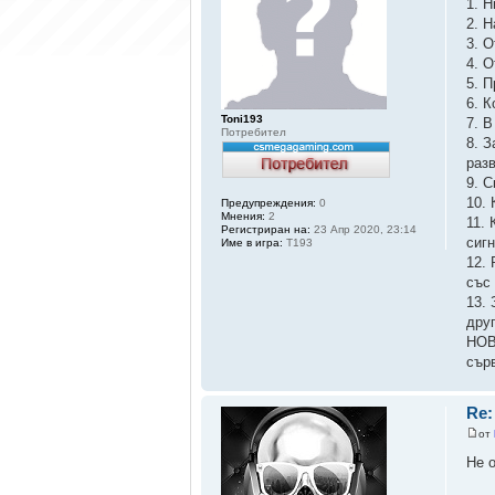
1. 
2. Н
3. 
4. 
5. 
6. 
Toni193
7. 
Потребител
8. 
раз
9. С
10.
Предупреждения:
0
Мнения:
2
11.
Регистриран на:
23 Апр 2020, 23:14
сиг
Име в игра:
T193
12. 
със
13.
друг
НОВ
сър
Re:
от
Не 