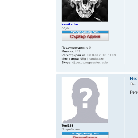
kamikadze
Админ
Предупреждения:
0
Мнения:
447
Регистриран на:
08 Фев 2013, 11:09
Име в игра:
NRg | kamikadze
Skype:
dj.ceco.progressive.radio
Re:
от
Рег
Toni193
Потребител