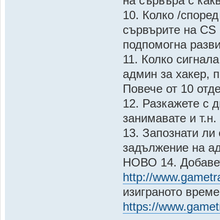
на сървъра с какв
10. Колко /според
сървърите на CS 
подпомогна разви
11. Колко сигнал
админ за хакер, 
Повече от 10 отд
12. Разкажете с д
занимавате и т.н.
13. Запознати ли
задължение на ад
НОВО 14. Добавет
http://www.gametr
изиграното време
https://www.gametr