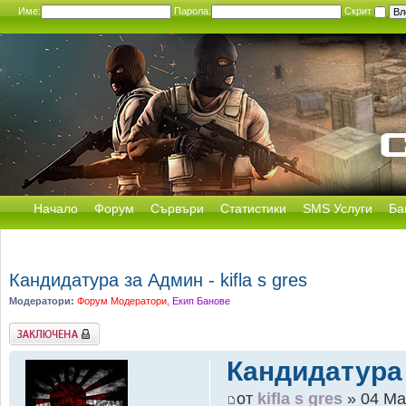
Име:
Парола:
Скрит
Начало
Форум
Сървъри
Статистики
SMS Услуги
Ба
Кандидатура за Админ - kifla s gres
Модератори:
Форум Модератори
,
Екип Банове
Заключена
Кандидатура з
от
kifla s gres
» 04 Ма