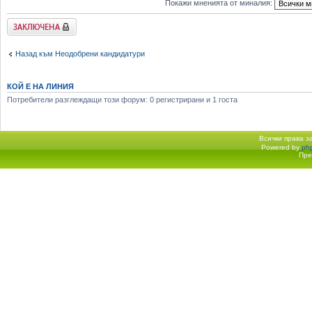
Покажи мненията от миналия:
Заключена
Назад към Неодобрени кандидатури
КОЙ Е НА ЛИНИЯ
Потребители разглеждащи този форум: 0 регистрирани и 1 госта
Всички права 
Powered by
ph
Начало форум
Пре