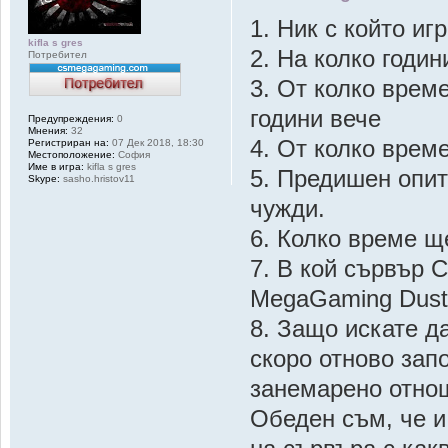
1. Ник с който иг
kifla s gres
2. На колко години
Потребител
3. От колко врем
години вече
Предупреждения:
0
Мнения:
32
4. От колко време
Регистриран на:
07 Дек 2018, 18:30
Местоположение:
София
Име в игра:
kifla s gres
5. Предишен опит 
Skype:
sasho.hristov11
чужди.
6. Колко време щ
7. В кой сървър 
MegaGaming Dust
8. Защо искате д
скоро отново зап
занемарено отнош
Обеден съм, че и