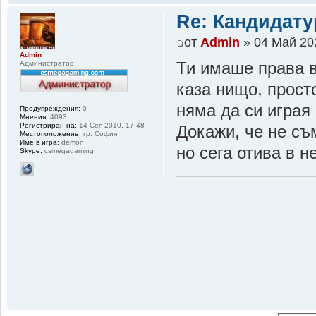
Re: Кандидатур
от
Admin
» 04 Май 20
Admin
Администратор
Ти имаше права в
каза нищо, просто
няма да си играя
Предупреждения:
0
Мнения:
4093
Регистриран на:
14 Сеп 2010, 17:48
Докажи, че не съ
Местоположение:
гр. София
Име в игра:
demon
но сега отива в н
Skype:
csmegagaming